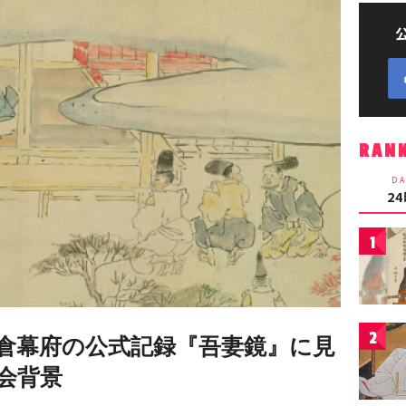
RAN
DA
2
1
2
倉幕府の公式記録『吾妻鏡』に見
会背景