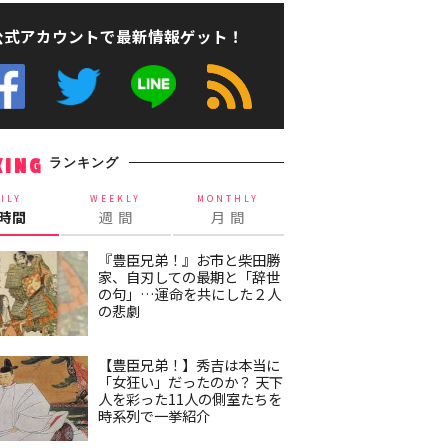
公式アカウントで最新情報ゲット！
ランキング
KING
ILY
WEEKLY
MONTHLY
4時間
週 間
月 間
『豊臣兄弟！』お市と柴田勝
家、自刃しての最期と「辞世
の句」…運命を共にした２人
の悲劇
【豊臣兄弟！】秀吉は本当に
「女狂い」だったのか？ 天下
人を彩った11人の側室たちを
時系列で一挙紹介