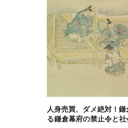
人身売買、ダメ絶対！鎌
る鎌倉幕府の禁止令と社