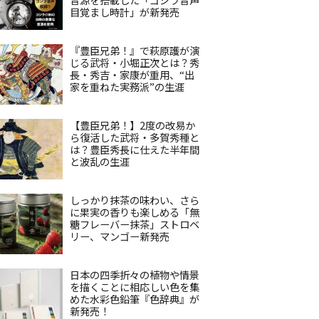
目覚まし時計」が新発売
『豊臣兄弟！』で萩原護が演
じる武将・小堀正次とは？秀
長・秀吉・家康が重用、“出
家を重ねた実務派”の生涯
【豊臣兄弟！】2度の改易か
ら復活した武将・多賀秀種と
は？豊臣秀長に仕えた半年間
と波乱の生涯
しっかり抹茶の味わい、さら
に果実の香りも楽しめる「無
糖フレーバー抹茶」ストロベ
リー、マンゴー新発売
日本の四季折々の植物や情景
を描くことに相応しい色を集
めた水彩色鉛筆『色辞典』が
新発売！