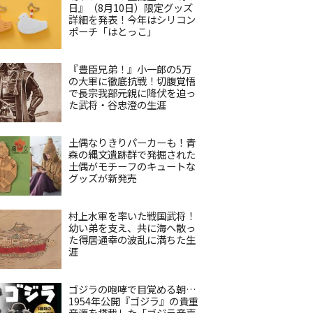
日』（8月10日）限定グッズ
詳細を発表！今年はシリコン
ポーチ「はとっこ」
『豊臣兄弟！』小一郎の5万
の大軍に徹底抗戦！切腹覚悟
で長宗我部元親に降伏を迫っ
た武将・谷忠澄の生涯
土偶なりきりパーカーも！青
森の縄文遺跡群で発掘された
土偶がモチーフのキュートな
グッズが新発売
村上水軍を率いた戦国武将！
幼い弟を支え、共に海へ散っ
た得居通幸の波乱に満ちた生
涯
ゴジラの咆哮で目覚める朝…
1954年公開『ゴジラ』の貴重
音源を搭載した「ゴジラ音声