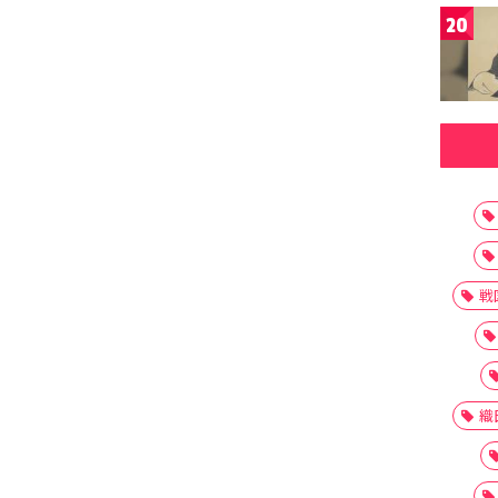
20
戦
織