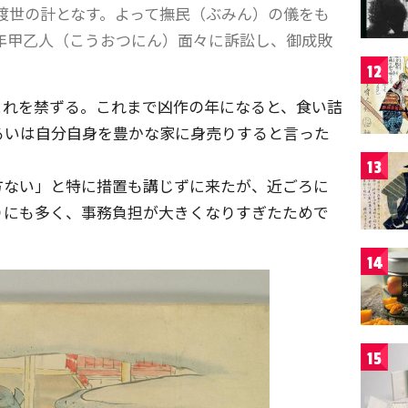
渡世の計となす。よって撫民（ぶみん）の儀をも
年甲乙人（こうおつにん）面々に訴訟し、御成敗
12
これを禁ずる。これまで凶作の年になると、食い詰
るいは自分自身を豊かな家に身売りすると言った
13
方ない」と特に措置も講じずに来たが、近ごろに
りにも多く、事務負担が大きくなりすぎたためで
14
15