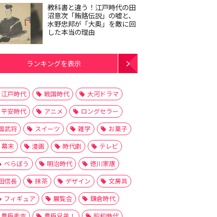
教科書と違う！江戸時代の田
沼意次「賄賂伝説」の嘘と、
水野忠邦が「大奥」を敵に回
した本当の理由
ランキングを表示
江戸時代
戦国時代
大河ドラマ
平安時代
アニメ
ロングセラー
国武将
スイーツ
雑学
お菓子
幕末
漫画
時代劇
テレビ
べらぼう
明治時代
徳川家康
田信長
抹茶
デザイン
文房具
フィギュア
展覧会
鎌倉時代
豊臣秀吉
豊臣兄弟！
昭和時代