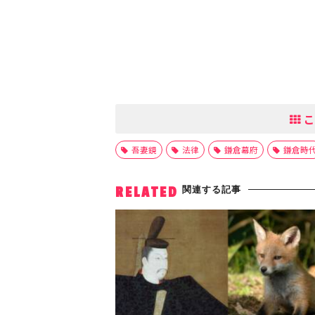
こ
吾妻鏡
法律
鎌倉幕府
鎌倉時
関連する記事
RELATED