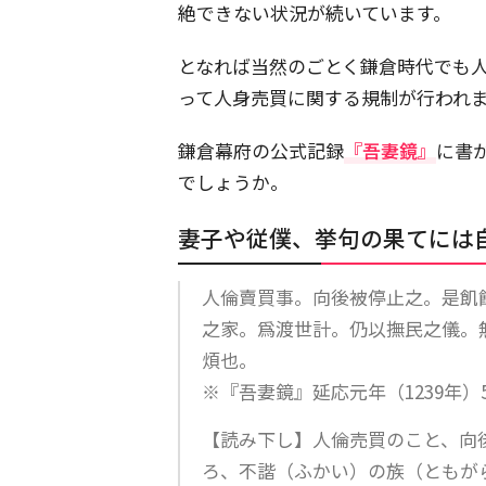
絶できない状況が続いています。
となれば当然のごとく鎌倉時代でも
って人身売買に関する規制が行われ
鎌倉幕府の公式記録
『吾妻鏡』
に書
でしょうか。
妻子や従僕、挙句の果てには
人倫賣買事。向後被停止之。是飢
之家。爲渡世計。仍以撫民之儀。
煩也。
※『吾妻鏡』延応元年（1239年）
【読み下し】人倫売買のこと、向
ろ、不諧（ふかい）の族（ともが