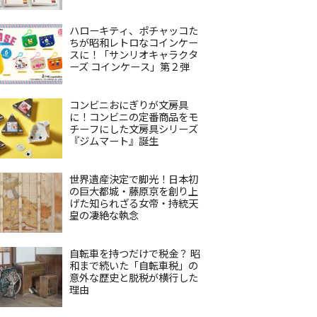
ハローキティ、ポチャッコた
ちが昭和レトロなコインケー
スに！「サンリオキャラクタ
ーズ コインケース」第２弾
コンビニおにぎりが文房具
に！コンビニの定番商品をモ
チーフにした文房具シリーズ
『ジムマート』誕生
世界遺産決定で脚光！日本初
の巨大都城・藤原京を創り上
げた知られざる女帝・持統天
皇の凄絶な執念
自転車を持つだけで税金？ 昭
和まで続いた「自転車税」の
意外な歴史と脱税が横行した
理由