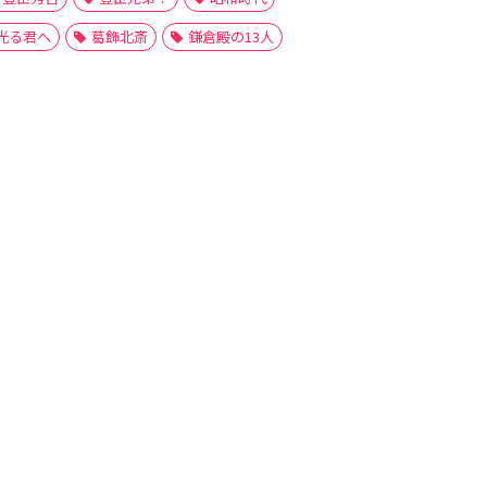
光る君へ
葛飾北斎
鎌倉殿の13人