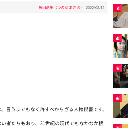
角田晶生（つのだ あきお）
2022/08/15
3
4
5
6
は、言うまでもなく許すべからざる人権侵害です。
い者たちもおり、21世紀の現代でもなかなか根