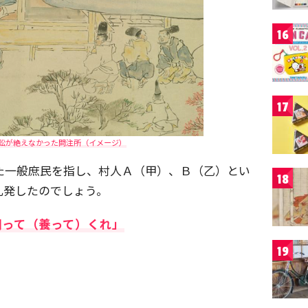
16
17
訟が絶えなかった問注所（イメージ）
た一般庶民を指し、村人Ａ（甲）、Ｂ（乙）とい
18
乱発したのでしょう。
飼って（養って）くれ」
19