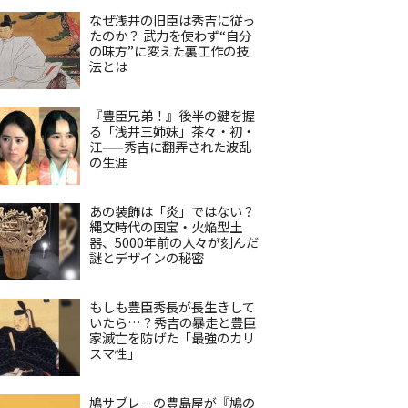
なぜ浅井の旧臣は秀吉に従っ
たのか？ 武力を使わず“自分
の味方”に変えた裏工作の技
法とは
『豊臣兄弟！』後半の鍵を握
る「浅井三姉妹」茶々・初・
江——秀吉に翻弄された波乱
の生涯
あの装飾は「炎」ではない？
縄文時代の国宝・火焔型土
器、5000年前の人々が刻んだ
謎とデザインの秘密
もしも豊臣秀長が長生きして
いたら…？秀吉の暴走と豊臣
家滅亡を防げた「最強のカリ
スマ性」
鳩サブレーの豊島屋が『鳩の