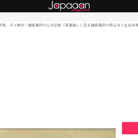
売買、ダメ絶対！鎌倉幕府の公式記録『吾妻鏡』に見る鎌倉幕府の禁止令と社会背