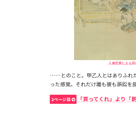
人身売買による訴
……とのこと。甲乙人とはありふれ
った感覚。それだけ誰も彼も訴訟を
「買ってくれ」より「
2ページ目