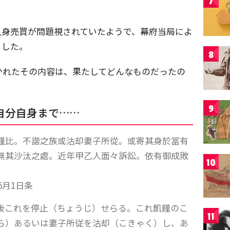
7
人身売買が問題視されていたようで、幕府当局によ
ました。
8
かれたその内容は、果たしてどんなものだったの
9
自分自身まで……
饉比。不諧之族或沽却妻子所從。或寄其身於冨有
無其沙汰之處。近年甲乙人面々訴訟。依有御成敗
10
5月1日条
後これを停止（ちょうじ）せらる。これ飢饉のこ
11
ら）あるいは妻子所従を沽却（こきゃく）し、あ