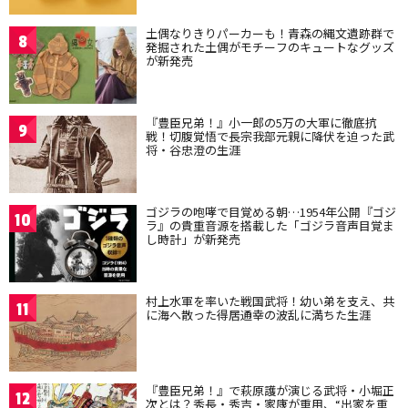
土偶なりきりパーカーも！青森の縄文遺跡群で
8
発掘された土偶がモチーフのキュートなグッズ
が新発売
『豊臣兄弟！』小一郎の5万の大軍に徹底抗
9
戦！切腹覚悟で長宗我部元親に降伏を迫った武
将・谷忠澄の生涯
ゴジラの咆哮で目覚める朝…1954年公開『ゴジ
10
ラ』の貴重音源を搭載した「ゴジラ音声目覚ま
し時計」が新発売
村上水軍を率いた戦国武将！幼い弟を支え、共
11
に海へ散った得居通幸の波乱に満ちた生涯
『豊臣兄弟！』で萩原護が演じる武将・小堀正
12
次とは？秀長・秀吉・家康が重用、“出家を重