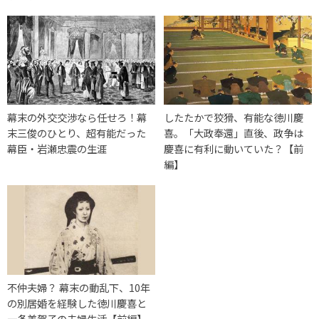
幕末の外交交渉なら任せろ！幕
したたかで狡猾、有能な徳川慶
末三俊のひとり、超有能だった
喜。「大政奉還」直後、政争は
幕臣・岩瀬忠震の生涯
慶喜に有利に動いていた？【前
編】
不仲夫婦？ 幕末の動乱下、10年
の別居婚を経験した徳川慶喜と
一条美賀子の夫婦生活【前編】