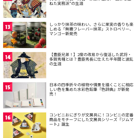
ねた実務派”の生涯
しっかり抹茶の味わい、さらに果実の香りも楽
13
しめる「無糖フレーバー抹茶」ストロベリー、
マンゴー新発売
【豊臣兄弟！】2度の改易から復活した武将・
14
多賀秀種とは？豊臣秀長に仕えた半年間と波乱
の生涯
日本の四季折々の植物や情景を描くことに相応
15
しい色を集めた水彩色鉛筆『色辞典』が新発
売！
コンビニおにぎりが文房具に！コンビニの定番
16
商品をモチーフにした文房具シリーズ『ジムマ
ート』誕生