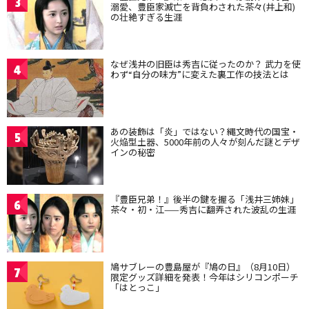
3
溺愛、豊臣家滅亡を背負わされた茶々(井上和)
の壮絶すぎる生涯
なぜ浅井の旧臣は秀吉に従ったのか？ 武力を使
4
わず“自分の味方”に変えた裏工作の技法とは
あの装飾は「炎」ではない？縄文時代の国宝・
5
火焔型土器、5000年前の人々が刻んだ謎とデザ
インの秘密
『豊臣兄弟！』後半の鍵を握る「浅井三姉妹」
6
茶々・初・江——秀吉に翻弄された波乱の生涯
鳩サブレーの豊島屋が『鳩の日』（8月10日）
7
限定グッズ詳細を発表！今年はシリコンポーチ
「はとっこ」