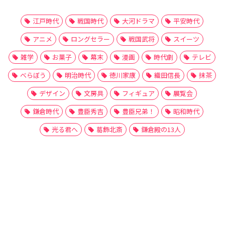
江戸時代
戦国時代
大河ドラマ
平安時代
アニメ
ロングセラー
戦国武将
スイーツ
雑学
お菓子
幕末
漫画
時代劇
テレビ
べらぼう
明治時代
徳川家康
織田信長
抹茶
デザイン
文房具
フィギュア
展覧会
鎌倉時代
豊臣秀吉
豊臣兄弟！
昭和時代
光る君へ
葛飾北斎
鎌倉殿の13人