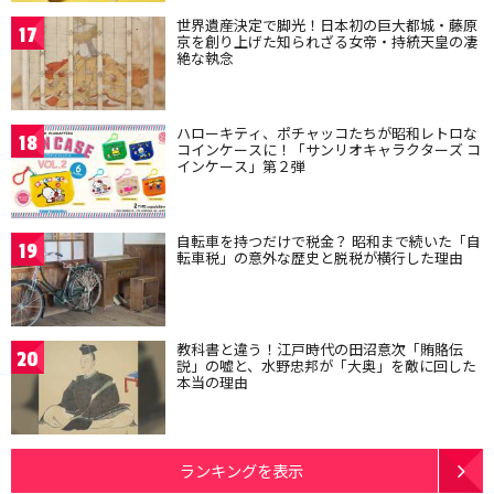
世界遺産決定で脚光！日本初の巨大都城・藤原
17
京を創り上げた知られざる女帝・持統天皇の凄
絶な執念
ハローキティ、ポチャッコたちが昭和レトロな
18
コインケースに！「サンリオキャラクターズ コ
インケース」第２弾
自転車を持つだけで税金？ 昭和まで続いた「自
19
転車税」の意外な歴史と脱税が横行した理由
教科書と違う！江戸時代の田沼意次「賄賂伝
20
説」の嘘と、水野忠邦が「大奥」を敵に回した
本当の理由
ランキングを表示