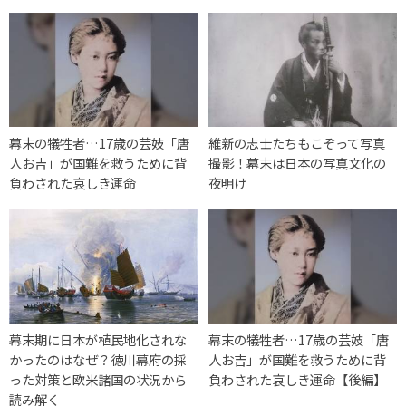
幕末の犠牲者…17歳の芸妓「唐
維新の志士たちもこぞって写真
人お吉」が国難を救うために背
撮影！幕末は日本の写真文化の
負わされた哀しき運命
夜明け
幕末期に日本が植民地化されな
幕末の犠牲者…17歳の芸妓「唐
かったのはなぜ？徳川幕府の採
人お吉」が国難を救うために背
った対策と欧米諸国の状況から
負わされた哀しき運命【後編】
読み解く