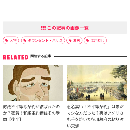
この記事の画像一覧
人物
タウンゼント・ハリス
幕末
江戸時代
関連する記事
RELATED
何故不平等な条約が結ばれたの
悪名高い「不平等条約」はまだ
か？密着！和親条約締結その瞬
マシな方だった？実はアメリカ
間【後半】
も手を焼いた徳川幕府の粘り強
い交渉