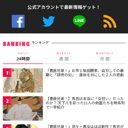
公式アカウントで最新情報ゲット！
ランキング
RANKING
DAILY
WEEKLY
MONTHLY
24時間
週 間
月 間
『豊臣兄弟！』お市と柴田勝家、自刃しての最
1
期と「辞世の句」…運命を共にした２人の悲劇
【豊臣兄弟！】秀吉は本当に「女狂い」だった
2
のか？ 天下人を彩った11人の側室たちを時系列
で一挙紹介
『豊臣兄弟！』茶々＝悪女はほぼ創作？秀吉が