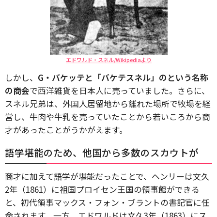
エドワルド・スネル/Wikipediaより
しかし、
G・バケッテと「バケテスネル」のという名称
の商会
で西洋雑貨を日本人に売っていました。さらに、
スネル兄弟は、外国人居留地から離れた場所で牧場を経
営し、牛肉や牛乳を売っていたことから若いころから商
才があったことがうかがえます。
語学堪能のため、他国から多数のスカウトが
商才に加えて語学が堪能だったことで、ヘンリーは文久
2年（1861）に祖国プロイセン王国の領事館ができる
と、初代領事マックス・フォン・ブラントの書記官に任
命されます。一方、エドワルドは文久3年（1863）にス