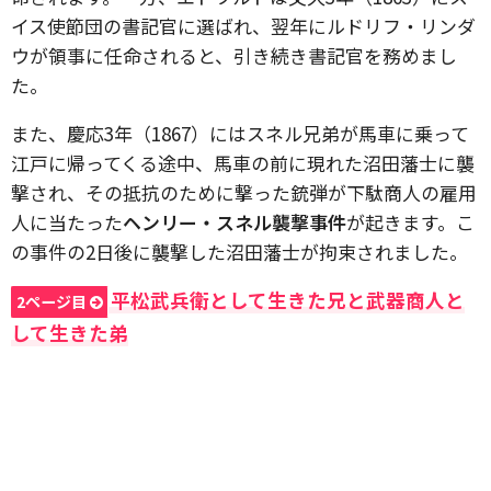
イス使節団の書記官に選ばれ、翌年にルドリフ・リンダ
ウが領事に任命されると、引き続き書記官を務めまし
た。
また、慶応3年（1867）にはスネル兄弟が馬車に乗って
江戸に帰ってくる途中、馬車の前に現れた沼田藩士に襲
撃され、その抵抗のために撃った銃弾が下駄商人の雇用
人に当たった
ヘンリー・スネル襲撃事件
が起きます。こ
の事件の2日後に襲撃した沼田藩士が拘束されました。
平松武兵衛として生きた兄と武器商人と
2ページ目
して生きた弟