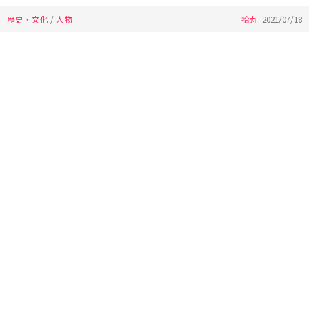
歴史・文化
/
人物
拾丸
2021/07/18