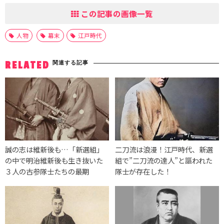
この記事の画像一覧
人物
幕末
江戸時代
関連する記事
RELATED
誠の志は維新後も…「新選組」
二刀流は浪漫！江戸時代、新選
の中で明治維新後も生き抜いた
組で”二刀流の達人”と謳われた
３人の古参隊士たちの最期
隊士が存在した！