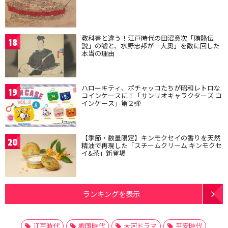
教科書と違う！江戸時代の田沼意次「賄賂伝
18
説」の嘘と、水野忠邦が「大奥」を敵に回した
本当の理由
ハローキティ、ポチャッコたちが昭和レトロな
19
コインケースに！「サンリオキャラクターズ コ
インケース」第２弾
【季節・数量限定】キンモクセイの香りを天然
20
精油で再現した「スチームクリーム キンモクセ
イ&茶」新登場
ランキングを表示
江戸時代
戦国時代
大河ドラマ
平安時代