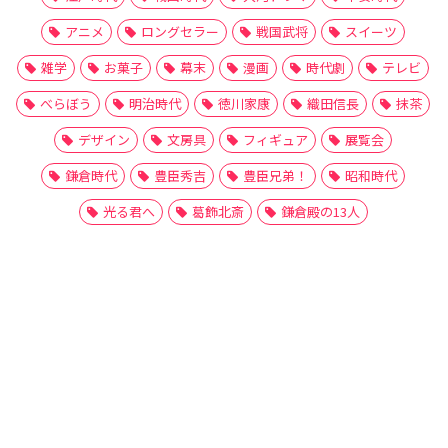
アニメ
ロングセラー
戦国武将
スイーツ
雑学
お菓子
幕末
漫画
時代劇
テレビ
べらぼう
明治時代
徳川家康
織田信長
抹茶
デザイン
文房具
フィギュア
展覧会
鎌倉時代
豊臣秀吉
豊臣兄弟！
昭和時代
光る君へ
葛飾北斎
鎌倉殿の13人