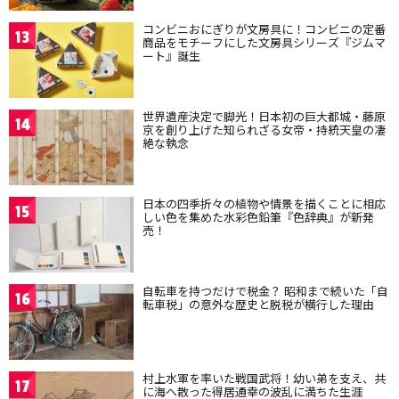
コンビニおにぎりが文房具に！コンビニの定番
13
商品をモチーフにした文房具シリーズ『ジムマ
ート』誕生
世界遺産決定で脚光！日本初の巨大都城・藤原
14
京を創り上げた知られざる女帝・持統天皇の凄
絶な執念
日本の四季折々の植物や情景を描くことに相応
15
しい色を集めた水彩色鉛筆『色辞典』が新発
売！
自転車を持つだけで税金？ 昭和まで続いた「自
16
転車税」の意外な歴史と脱税が横行した理由
村上水軍を率いた戦国武将！幼い弟を支え、共
17
に海へ散った得居通幸の波乱に満ちた生涯