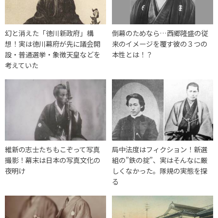
幻と消えた「徳川新政府」構
倒幕のためなら…西郷隆盛の従
想！実は徳川幕府が先に議会開
来のイメージを覆す彼の３つの
設・普通選挙・象徴天皇などを
本性とは！？
考えていた
維新の志士たちもこぞって写真
局中法度はフィクション！新選
撮影！幕末は日本の写真文化の
組の”鉄の掟”、実はそんなに厳
夜明け
しくなかった。隊規の実態を探
る