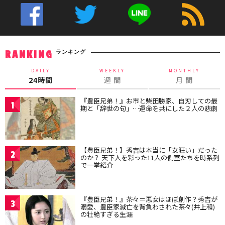
ランキング
RANKING
DAILY
WEEKLY
MONTHLY
24時間
週 間
月 間
『豊臣兄弟！』お市と柴田勝家、自刃しての最
1
期と「辞世の句」…運命を共にした２人の悲劇
【豊臣兄弟！】秀吉は本当に「女狂い」だった
2
のか？ 天下人を彩った11人の側室たちを時系列
で一挙紹介
『豊臣兄弟！』茶々＝悪女はほぼ創作？秀吉が
3
溺愛、豊臣家滅亡を背負わされた茶々(井上和)
の壮絶すぎる生涯