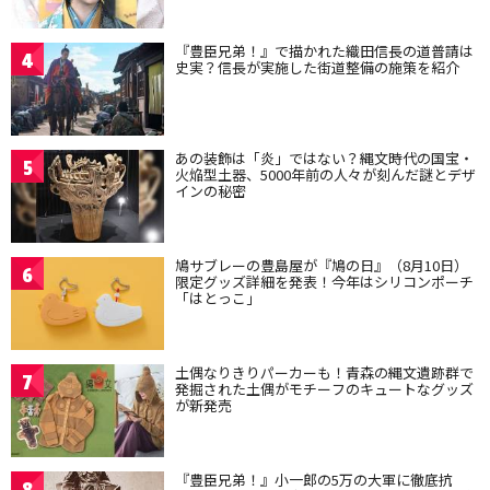
『豊臣兄弟！』で描かれた織田信長の道普請は
4
史実？信長が実施した街道整備の施策を紹介
あの装飾は「炎」ではない？縄文時代の国宝・
5
火焔型土器、5000年前の人々が刻んだ謎とデザ
インの秘密
鳩サブレーの豊島屋が『鳩の日』（8月10日）
6
限定グッズ詳細を発表！今年はシリコンポーチ
「はとっこ」
土偶なりきりパーカーも！青森の縄文遺跡群で
7
発掘された土偶がモチーフのキュートなグッズ
が新発売
『豊臣兄弟！』小一郎の5万の大軍に徹底抗