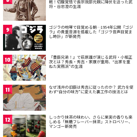
8
戦！切腹覚悟で長宗我部元親に降伏を迫った武
将・谷忠澄の生涯
ゴジラの咆哮で目覚める朝…1954年公開『ゴジ
9
ラ』の貴重音源を搭載した「ゴジラ音声目覚ま
し時計」が新発売
『豊臣兄弟！』で萩原護が演じる武将・小堀正
10
次とは？秀長・秀吉・家康が重用、“出家を重
ねた実務派”の生涯
なぜ浅井の旧臣は秀吉に従ったのか？ 武力を使
11
わず“自分の味方”に変えた裏工作の技法とは
しっかり抹茶の味わい、さらに果実の香りも楽
12
しめる「無糖フレーバー抹茶」ストロベリー、
マンゴー新発売