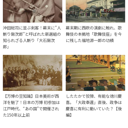
沖田総司に並ぶ剣客！幕末に”人
幕末期に西欧の演劇に触れ、歌
斬り鍬次郎”と呼ばれた新選組の
舞伎の本拠地「歌舞伎座」を今
知られざる人斬り「大石鍬次
に残した福地源一郎の功績
郎」
【万博の豆知識】日本美術が西
したたかで狡猾、有能な徳川慶
洋を魅了！日本の万博 初参加は
喜。「大政奉還」直後、政争は
江戸時代、“あの国”で開催され
慶喜に有利に動いていた？【後
た150年以上前
編】