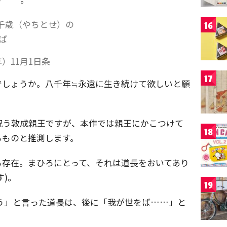
千歳（やちとせ）の
16
ば
）11月1日条
17
でしょうか。八千年≒永遠に生き続けて欲しいと願
祝う敦成親王ですが、本作では親王にかこつけて
18
るものと推測します。
る存在。まひろにとって、それは道長をおいてあり
す)。
19
おこう」と言った道長は、後に「我が世をば……」と