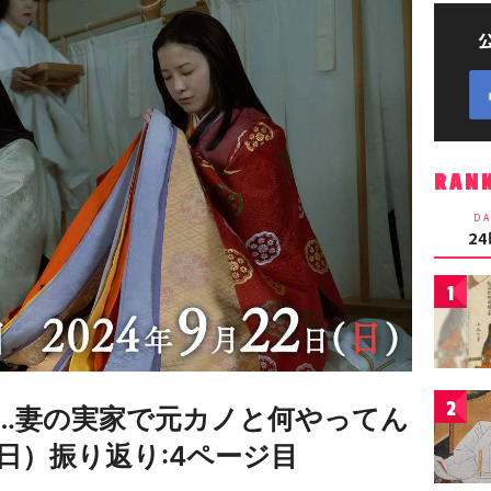
RAN
DA
2
1
2
…妻の実家で元カノと何やってん
2日）振り返り:4ページ目