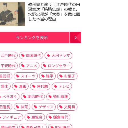
教科書と違う！江戸時代の田
沼意次「賄賂伝説」の嘘と、
水野忠邦が「大奥」を敵に回
した本当の理由
ランキングを表示
江戸時代
戦国時代
大河ドラマ
平安時代
アニメ
ロングセラー
国武将
スイーツ
雑学
お菓子
幕末
漫画
時代劇
テレビ
べらぼう
明治時代
徳川家康
田信長
抹茶
デザイン
文房具
フィギュア
展覧会
鎌倉時代
豊臣秀吉
豊臣兄弟！
昭和時代