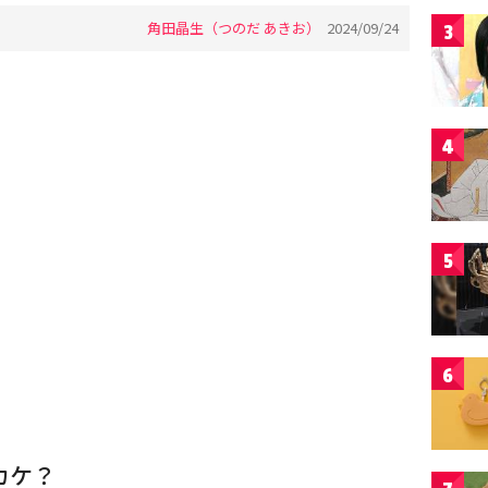
角田晶生（つのだ あきお）
2024/09/24
3
4
5
6
カケ？