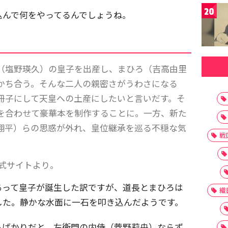
20
込んで何をやってるんでしょうね。
（塩野瑛久）の皇子を出産し、まひろ（吉高由里
かち合う。そんな二人の親密さがうわさになる
冊子にして天皇への土産にしたいと言いだす。そ
を合わせて豪華本を制作することに。一方、新た
翔平）らの思惑が外れ、皇位継承を巡る不穏な気
戦
公式サイトより。
あって皇子が誕生した訳ですが、道長とまひろは
織
した。静かな水面に一石を叩き込んだようです。
ろばかりだと、左衛門の内侍（菅野莉央）ならず