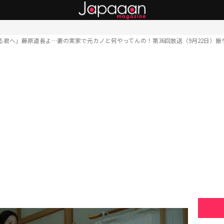
る君へ」藤原道長よ…妻の実家で元カノと何やってんの！第36回放送（9月22日）振