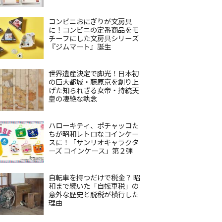
コンビニおにぎりが文房具
に！コンビニの定番商品をモ
チーフにした文房具シリーズ
『ジムマート』誕生
世界遺産決定で脚光！日本初
の巨大都城・藤原京を創り上
げた知られざる女帝・持統天
皇の凄絶な執念
ハローキティ、ポチャッコた
ちが昭和レトロなコインケー
スに！「サンリオキャラクタ
ーズ コインケース」第２弾
自転車を持つだけで税金？ 昭
和まで続いた「自転車税」の
意外な歴史と脱税が横行した
理由