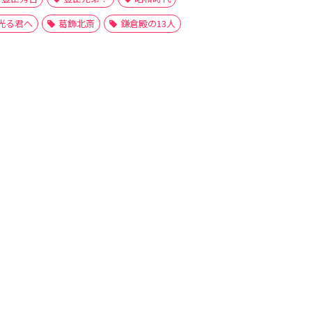
光る君へ
葛飾北斎
鎌倉殿の13人