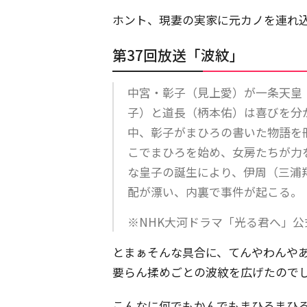
ホント、現妻の実家に元カノを連れ
第37回放送「波紋」
中宮・彰子（見上愛）が一条天皇
子）と道長（柄本佑）は喜びを分
中、彰子がまひろの書いた物語を
こでまひろを始め、女房たちが力
な皇子の誕生により、伊周（三浦
配が漂い、内裏で事件が起こる。
※NHK大河ドラマ「光る君へ」
とまぁそんな具合に、てんやわんや
要らん揉めごとの波紋を広げたので
こんなに何でもかんでもまひろまひ