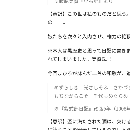
※藤原実資『小右記』より
【意訳】この世は私のものだと思う
の……。
娘たちを次々と入内させ、権力の絶
※本人は黒歴史と思って日記に書きま
れてしまいました。実資GJ！
今回まひろが詠んだ二首の和歌が、
めずらしき 光さしそふ さかづ
もちながらこそ 千代もめぐらめ
※『紫式部日記』寛弘5年（1008年
【意訳】盃に満たされた酒は、欠け
に続くことを暗示しているのでしょ