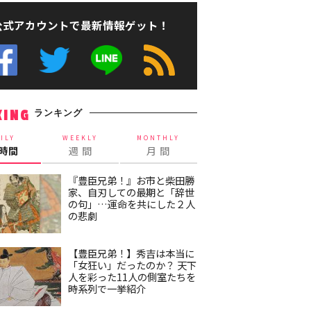
公式アカウントで最新情報ゲット！
ランキング
KING
ILY
WEEKLY
MONTHLY
4時間
週 間
月 間
『豊臣兄弟！』お市と柴田勝
家、自刃しての最期と「辞世
の句」…運命を共にした２人
の悲劇
【豊臣兄弟！】秀吉は本当に
「女狂い」だったのか？ 天下
人を彩った11人の側室たちを
時系列で一挙紹介