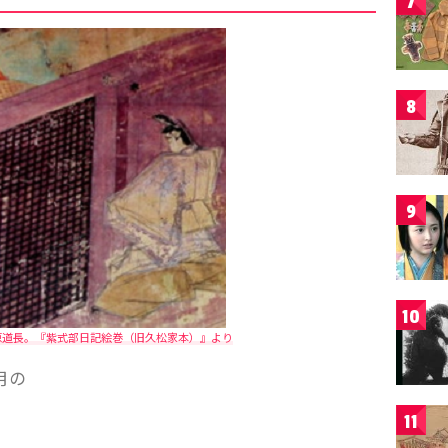
7
8
9
10
原道長。『紫式部日記絵巻（旧久松家本）』より
月の
11