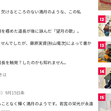
。欠けるところのない満月のような、この私
12
頂を極めた道長が後に詠んだ「望月の歌」。
せんでしたが、藤原実資(秋山竜次)によって書か
13
道長を触発？したのかも知れません。
14
きは
）9月15日条
15
ることなく輝く満月のようです。若宮の栄光が永遠
う……。