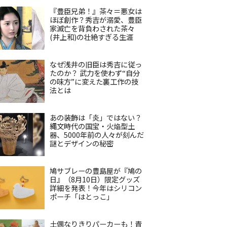
『豊臣兄弟！』茶々＝悪女は
ほぼ創作？秀吉が溺愛、豊臣
家滅亡を背負わされた茶々
(井上和)の壮絶すぎる生涯
なぜ浅井の旧臣は秀吉に従っ
たのか？ 武力を使わず“自分
の味方”に変えた裏工作の技
法とは
あの装飾は「炎」ではない？
縄文時代の国宝・火焔型土
器、5000年前の人々が刻んだ
謎とデザインの秘密
鳩サブレーの豊島屋が『鳩の
日』（8月10日）限定グッズ
詳細を発表！今年はシリコン
ポーチ「はとっこ」
土偶なりきりパーカーも！青