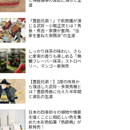
涯
『豊臣兄弟！』で萩原護が演
じる武将・小堀正次とは？秀
長・秀吉・家康が重用、“出
家を重ねた実務派”の生涯
しっかり抹茶の味わい、さら
に果実の香りも楽しめる「無
糖フレーバー抹茶」ストロベ
リー、マンゴー新発売
【豊臣兄弟！】2度の改易か
ら復活した武将・多賀秀種と
は？豊臣秀長に仕えた半年間
と波乱の生涯
日本の四季折々の植物や情景
を描くことに相応しい色を集
めた水彩色鉛筆『色辞典』が
新発売！