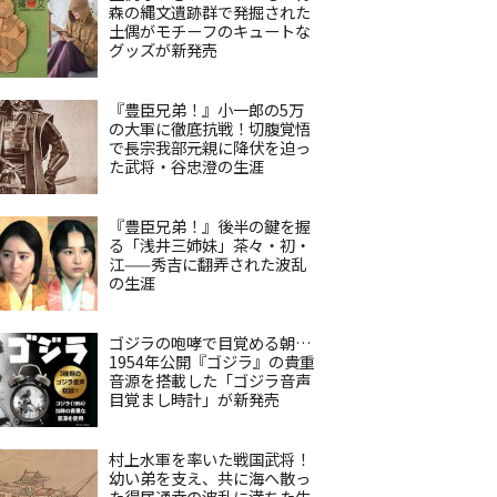
森の縄文遺跡群で発掘された
土偶がモチーフのキュートな
グッズが新発売
『豊臣兄弟！』小一郎の5万
の大軍に徹底抗戦！切腹覚悟
で長宗我部元親に降伏を迫っ
た武将・谷忠澄の生涯
『豊臣兄弟！』後半の鍵を握
る「浅井三姉妹」茶々・初・
江——秀吉に翻弄された波乱
の生涯
ゴジラの咆哮で目覚める朝…
1954年公開『ゴジラ』の貴重
音源を搭載した「ゴジラ音声
目覚まし時計」が新発売
村上水軍を率いた戦国武将！
幼い弟を支え、共に海へ散っ
た得居通幸の波乱に満ちた生