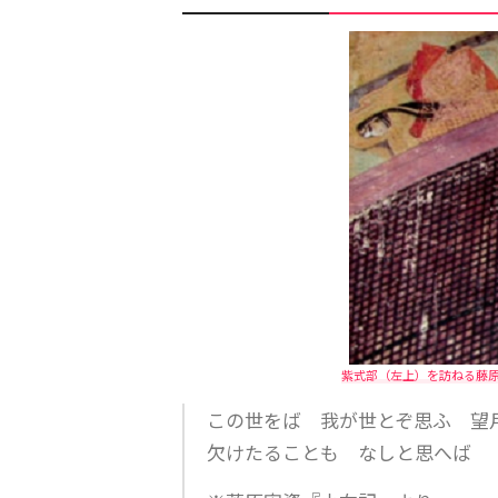
紫式部（左上）を訪ねる藤
この世をば 我が世とぞ思ふ 望
欠けたることも なしと思へば