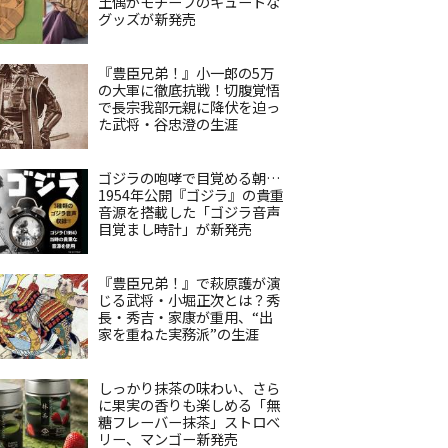
土偶がモチーフのキュートな
グッズが新発売
『豊臣兄弟！』小一郎の5万
の大軍に徹底抗戦！切腹覚悟
で長宗我部元親に降伏を迫っ
た武将・谷忠澄の生涯
ゴジラの咆哮で目覚める朝…
1954年公開『ゴジラ』の貴重
音源を搭載した「ゴジラ音声
目覚まし時計」が新発売
『豊臣兄弟！』で萩原護が演
じる武将・小堀正次とは？秀
長・秀吉・家康が重用、“出
家を重ねた実務派”の生涯
しっかり抹茶の味わい、さら
に果実の香りも楽しめる「無
糖フレーバー抹茶」ストロベ
リー、マンゴー新発売