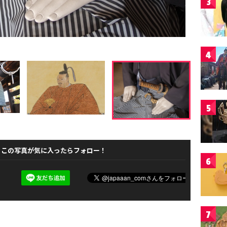
3
4
5
この写真が気に入ったらフォロー！
6
7