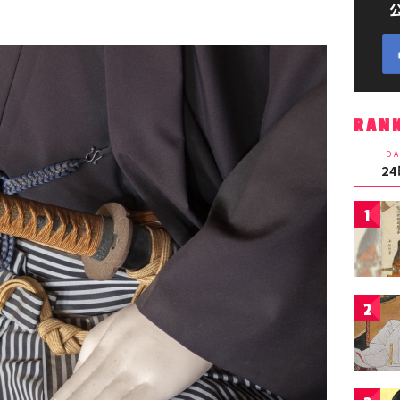
RAN
DA
2
1
2