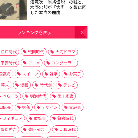
沼意次「賄賂伝説」の嘘と、
水野忠邦が「大奥」を敵に回
した本当の理由
ランキングを表示
江戸時代
戦国時代
大河ドラマ
平安時代
アニメ
ロングセラー
国武将
スイーツ
雑学
お菓子
幕末
漫画
時代劇
テレビ
べらぼう
明治時代
徳川家康
田信長
抹茶
デザイン
文房具
フィギュア
展覧会
鎌倉時代
豊臣秀吉
豊臣兄弟！
昭和時代