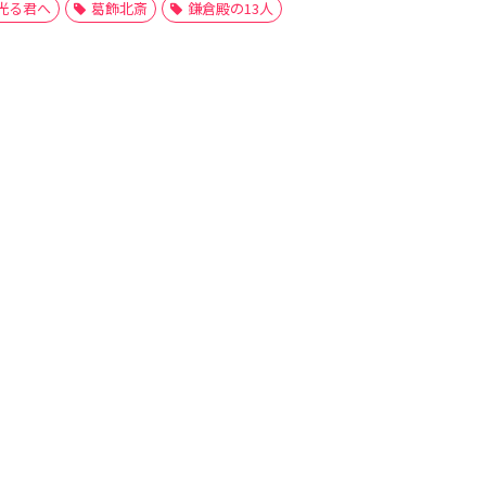
光る君へ
葛飾北斎
鎌倉殿の13人