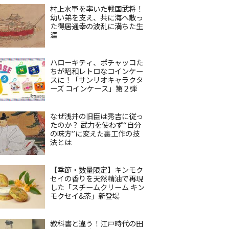
村上水軍を率いた戦国武将！
幼い弟を支え、共に海へ散っ
た得居通幸の波乱に満ちた生
涯
ハローキティ、ポチャッコた
ちが昭和レトロなコインケー
スに！「サンリオキャラクタ
ーズ コインケース」第２弾
なぜ浅井の旧臣は秀吉に従っ
たのか？ 武力を使わず“自分
の味方”に変えた裏工作の技
法とは
【季節・数量限定】キンモク
セイの香りを天然精油で再現
した「スチームクリーム キン
モクセイ&茶」新登場
教科書と違う！江戸時代の田