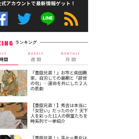
公式アカウントで最新情報ゲット！
ランキング
KING
ILY
WEEKLY
MONTHLY
4時間
週 間
月 間
『豊臣兄弟！』お市と柴田勝
家、自刃しての最期と「辞世
の句」…運命を共にした２人
の悲劇
【豊臣兄弟！】秀吉は本当に
「女狂い」だったのか？ 天下
人を彩った11人の側室たちを
時系列で一挙紹介
『豊臣兄弟！』茶々＝悪女は