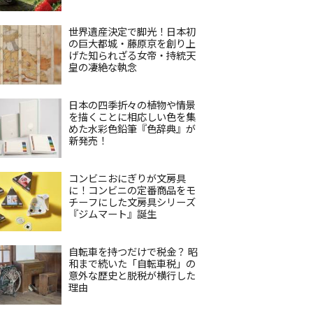
世界遺産決定で脚光！日本初
の巨大都城・藤原京を創り上
げた知られざる女帝・持統天
皇の凄絶な執念
日本の四季折々の植物や情景
を描くことに相応しい色を集
めた水彩色鉛筆『色辞典』が
新発売！
コンビニおにぎりが文房具
に！コンビニの定番商品をモ
チーフにした文房具シリーズ
『ジムマート』誕生
自転車を持つだけで税金？ 昭
和まで続いた「自転車税」の
意外な歴史と脱税が横行した
理由