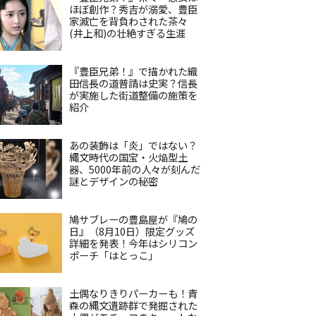
ほぼ創作？秀吉が溺愛、豊臣
家滅亡を背負わされた茶々
(井上和)の壮絶すぎる生涯
『豊臣兄弟！』で描かれた織
田信長の道普請は史実？信長
が実施した街道整備の施策を
紹介
あの装飾は「炎」ではない？
縄文時代の国宝・火焔型土
器、5000年前の人々が刻んだ
謎とデザインの秘密
鳩サブレーの豊島屋が『鳩の
日』（8月10日）限定グッズ
詳細を発表！今年はシリコン
ポーチ「はとっこ」
土偶なりきりパーカーも！青
森の縄文遺跡群で発掘された