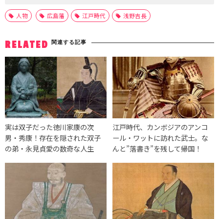
人物
広島藩
江戸時代
浅野吉長
関連する記事
RELATED
実は双子だった徳川家康の次
江戸時代、カンボジアのアンコ
男・秀康！存在を隠された双子
ール・ワットに訪れた武士。な
の弟・永見貞愛の数奇な人生
んと”落書き”を残して帰国！