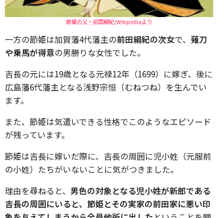
節姫の父・前田綱紀/Wikipediaより
一方の節姫は加賀藩4代藩主の
前田綱紀の次女
で、
薙刀
や乗馬が得意
の男勝りな女性でした。
吉長の元には19歳となる元禄12年（1699）に嫁ぎ、後に
広島藩6代藩主となる浅野宗恒（むねつね）を生んでい
ます。
また、節姫は気遣いできる性格でこのようなエピソード
が残っています。
節姫は吉長に嫁いだ際に、吉長の周囲に児小姓（元服前
の小姓）たちがいないことに気がつきました。
理由を尋ねると、
男色の対象となる児小姓が新郎である
吉長の周囲にいると、節姫とその実家の前田家に悪い印
象を与えてしまうから全員他所に出した
ということを聞