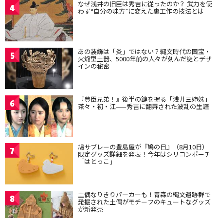
なぜ浅井の旧臣は秀吉に従ったのか？ 武力を使
4
わず“自分の味方”に変えた裏工作の技法とは
あの装飾は「炎」ではない？縄文時代の国宝・
5
火焔型土器、5000年前の人々が刻んだ謎とデザ
インの秘密
『豊臣兄弟！』後半の鍵を握る「浅井三姉妹」
6
茶々・初・江——秀吉に翻弄された波乱の生涯
鳩サブレーの豊島屋が『鳩の日』（8月10日）
7
限定グッズ詳細を発表！今年はシリコンポーチ
「はとっこ」
土偶なりきりパーカーも！青森の縄文遺跡群で
8
発掘された土偶がモチーフのキュートなグッズ
が新発売