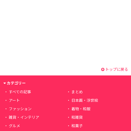
トップに戻る
カテゴリー
すべての記事
まとめ
アート
日本画・浮世絵
ファッション
着物・和服
雑貨・インテリア
和雑貨
グルメ
和菓子