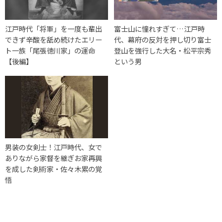
江戸時代「将軍」を一度も輩出
富士山に憧れすぎて…江戸時
できず辛酸を舐め続けたエリー
代、幕府の反対を押し切り富士
ト一族「尾張徳川家」の運命
登山を強行した大名・松平宗秀
【後編】
という男
男装の女剣士！江戸時代、女で
ありながら家督を継ぎお家再興
を成した剣術家・佐々木累の覚
悟