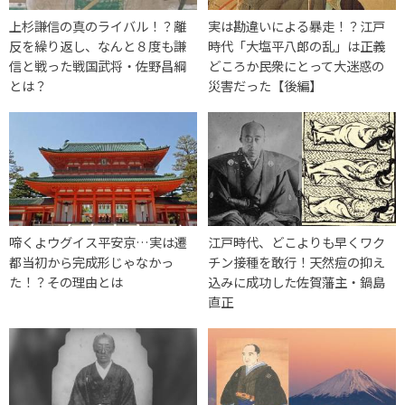
上杉謙信の真のライバル！？離
実は勘違いによる暴走！？江戸
反を繰り返し、なんと８度も謙
時代「大塩平八郎の乱」は正義
信と戦った戦国武将・佐野昌綱
どころか民衆にとって大迷惑の
とは？
災害だった【後編】
啼くよウグイス平安京…実は遷
江戸時代、どこよりも早くワク
都当初から完成形じゃなかっ
チン接種を敢行！天然痘の抑え
た！？その理由とは
込みに成功した佐賀藩主・鍋島
直正