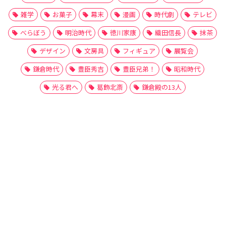
雑学
お菓子
幕末
漫画
時代劇
テレビ
べらぼう
明治時代
徳川家康
織田信長
抹茶
デザイン
文房具
フィギュア
展覧会
鎌倉時代
豊臣秀吉
豊臣兄弟！
昭和時代
光る君へ
葛飾北斎
鎌倉殿の13人