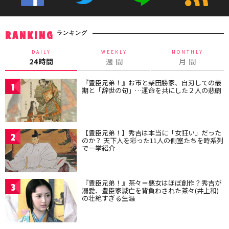
ランキング
RANKING
DAILY
WEEKLY
MONTHLY
24時間
週 間
月 間
『豊臣兄弟！』お市と柴田勝家、自刃しての最
1
期と「辞世の句」…運命を共にした２人の悲劇
【豊臣兄弟！】秀吉は本当に「女狂い」だった
2
のか？ 天下人を彩った11人の側室たちを時系列
で一挙紹介
『豊臣兄弟！』茶々＝悪女はほぼ創作？秀吉が
3
溺愛、豊臣家滅亡を背負わされた茶々(井上和)
の壮絶すぎる生涯