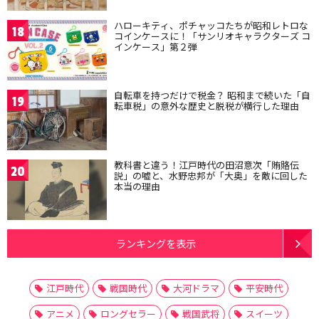
ハローキティ、ポチャッコたちが昭和レトロな
18
コインケースに！「サンリオキャラクターズ コ
インケース」第２弾
自転車を持つだけで税金？ 昭和まで続いた「自
19
転車税」の意外な歴史と脱税が横行した理由
教科書と違う！江戸時代の田沼意次「賄賂伝
20
説」の嘘と、水野忠邦が「大奥」を敵に回した
本当の理由
ランキングを表示
江戸時代
戦国時代
大河ドラマ
平安時代
アニメ
ロングセラー
戦国武将
スイーツ