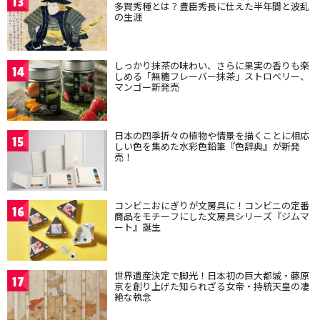
13
多賀秀種とは？豊臣秀長に仕えた半年間と波乱
の生涯
しっかり抹茶の味わい、さらに果実の香りも楽
14
しめる「無糖フレーバー抹茶」ストロベリー、
マンゴー新発売
日本の四季折々の植物や情景を描くことに相応
15
しい色を集めた水彩色鉛筆『色辞典』が新発
売！
コンビニおにぎりが文房具に！コンビニの定番
16
商品をモチーフにした文房具シリーズ『ジムマ
ート』誕生
世界遺産決定で脚光！日本初の巨大都城・藤原
17
京を創り上げた知られざる女帝・持統天皇の凄
絶な執念