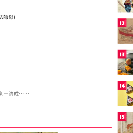
法師母)
12
13
14
則－清成……
15