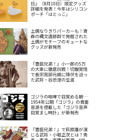
日』（8月10日）限定グッズ
詳細を発表！今年はシリコン
ポーチ「はとっこ」
土偶なりきりパーカーも！青
森の縄文遺跡群で発掘された
土偶がモチーフのキュートな
グッズが新発売
『豊臣兄弟！』小一郎の5万
の大軍に徹底抗戦！切腹覚悟
で長宗我部元親に降伏を迫っ
た武将・谷忠澄の生涯
ゴジラの咆哮で目覚める朝…
1954年公開『ゴジラ』の貴重
音源を搭載した「ゴジラ音声
目覚まし時計」が新発売
『豊臣兄弟！』で萩原護が演
じる武将・小堀正次とは？秀
長・秀吉・家康が重用、“出