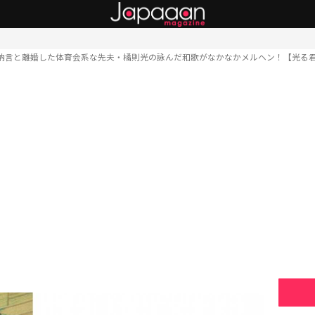
納言と離婚した体育会系な先夫・橘則光の詠んだ和歌がなかなかメルヘン！【光る