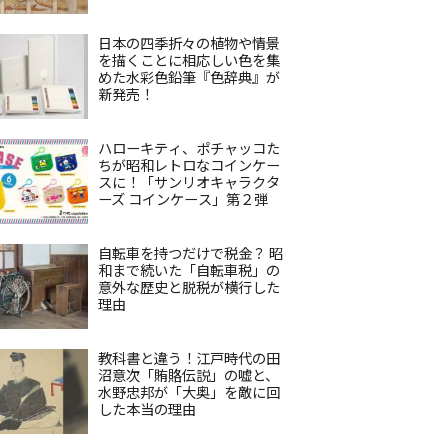
日本の四季折々の植物や情景
を描くことに相応しい色を集
めた水彩色鉛筆『色辞典』が
新発売！
ハローキティ、ポチャッコた
ちが昭和レトロなコインケー
スに！「サンリオキャラクタ
ーズ コインケース」第２弾
自転車を持つだけで税金？ 昭
和まで続いた「自転車税」の
意外な歴史と脱税が横行した
理由
教科書と違う！江戸時代の田
沼意次「賄賂伝説」の嘘と、
水野忠邦が「大奥」を敵に回
した本当の理由