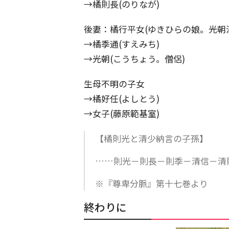
→橘則長(のりなが)
後妻：橘行平女(ゆきひらの娘。光朝
→橘季通(すえみち)
→光朝(こうちょう。僧侶)
生母不明の子女
→橘好任(よしとう)
→女子(藤原範基室)
【橘則光と清少納言の子孫】
……則光－則長－則季－清信－清
※『尊卑分脈』第十七巻より
終わりに