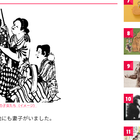
7
8
9
10
の子女たち（イメージ）
他にも妻子がいました。
11