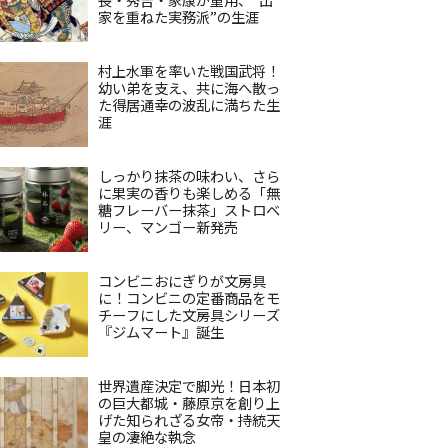
家を重ねた実務派”の生涯
村上水軍を率いた戦国武将！
幼い弟を支え、共に海へ散っ
た得居通幸の波乱に満ちた生
涯
しっかり抹茶の味わい、さら
に果実の香りも楽しめる「無
糖フレーバー抹茶」ストロベ
リー、マンゴー新発売
コンビニおにぎりが文房具
に！コンビニの定番商品をモ
チーフにした文房具シリーズ
『ジムマート』誕生
世界遺産決定で脚光！日本初
の巨大都城・藤原京を創り上
げた知られざる女帝・持統天
皇の凄絶な執念