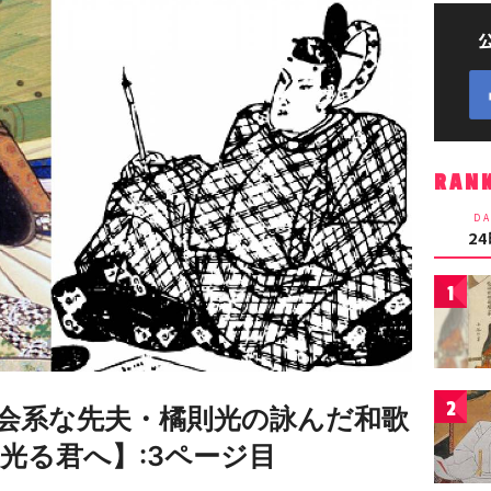
RAN
DA
2
1
2
会系な先夫・橘則光の詠んだ和歌
光る君へ】:3ページ目