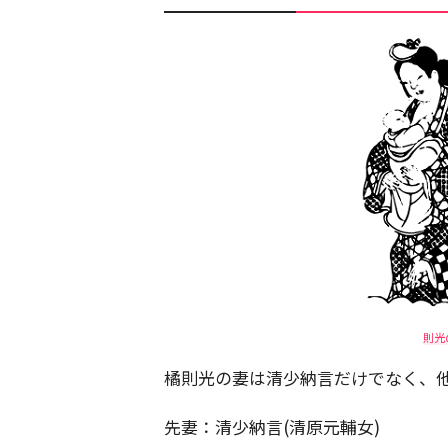
則光
橘則光の妻は清少納言だけでなく、
先妻：清少納言(清原元輔女)