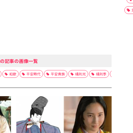
の記事の画像一覧
和歌
平安時代
平安貴族
橘則光
橘則季
橘則長