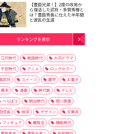
【豊臣兄弟！】2度の改易か
ら復活した武将・多賀秀種と
は？豊臣秀長に仕えた半年間
と波乱の生涯
ランキングを表示
江戸時代
戦国時代
大河ドラマ
平安時代
アニメ
ロングセラー
国武将
スイーツ
雑学
お菓子
幕末
漫画
時代劇
テレビ
べらぼう
明治時代
徳川家康
田信長
抹茶
デザイン
文房具
フィギュア
展覧会
鎌倉時代
豊臣秀吉
豊臣兄弟！
昭和時代