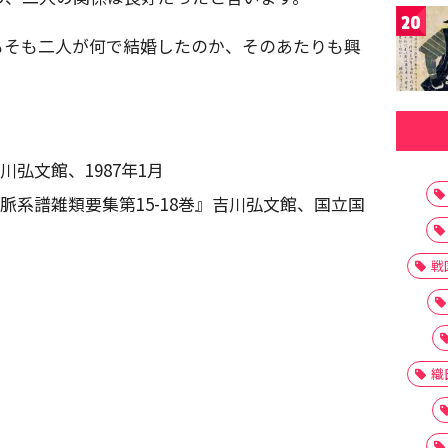
20
もそも二人が何で結婚したのか、そのあたりも興
弘文館、1987年1月
脈系譜雑類要集第15-18巻』吉川弘文館、国立国
戦
織