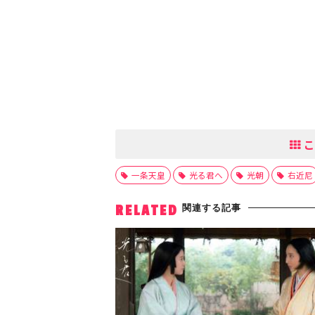
こ
一条天皇
光る君へ
光朝
右近尼
関連する記事
RELATED