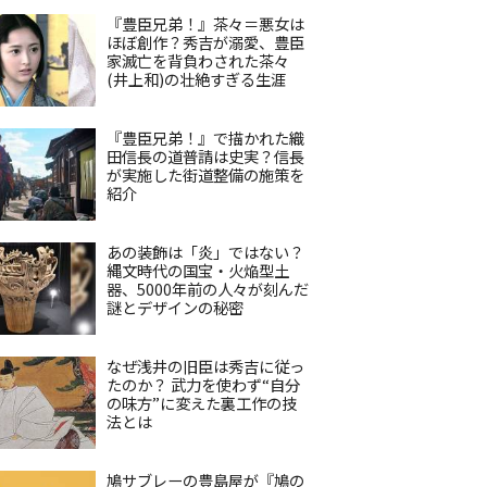
『豊臣兄弟！』茶々＝悪女は
ほぼ創作？秀吉が溺愛、豊臣
家滅亡を背負わされた茶々
(井上和)の壮絶すぎる生涯
『豊臣兄弟！』で描かれた織
田信長の道普請は史実？信長
が実施した街道整備の施策を
紹介
あの装飾は「炎」ではない？
縄文時代の国宝・火焔型土
器、5000年前の人々が刻んだ
謎とデザインの秘密
なぜ浅井の旧臣は秀吉に従っ
たのか？ 武力を使わず“自分
の味方”に変えた裏工作の技
法とは
鳩サブレーの豊島屋が『鳩の