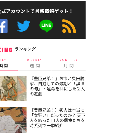
公式アカウントで最新情報ゲット！
ランキング
KING
ILY
WEEKLY
MONTHLY
4時間
週 間
月 間
『豊臣兄弟！』お市と柴田勝
家、自刃しての最期と「辞世
の句」…運命を共にした２人
の悲劇
【豊臣兄弟！】秀吉は本当に
「女狂い」だったのか？ 天下
人を彩った11人の側室たちを
時系列で一挙紹介