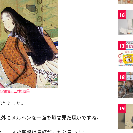
16
17
18
清少納言。上村松園筆
てきました。
19
意外にメルヘンな一面を垣間見た思いですね。
の、二人の関係は良好だったと言います。