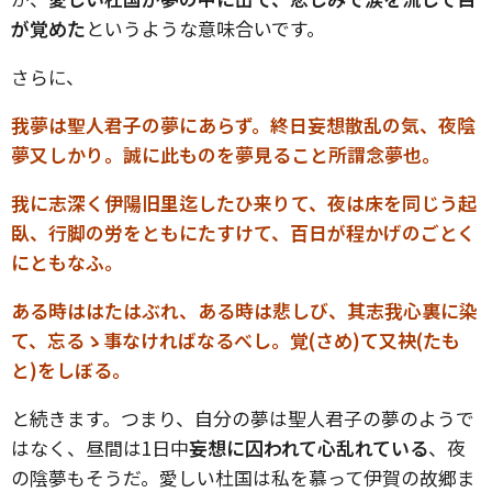
が覚めた
というような意味合いです。
さらに、
我夢は聖人君子の夢にあらず。終日妄想散乱の気、夜陰
夢又しかり。誠に此ものを夢見ること所謂念夢也。
我に志深く伊陽旧里迄したひ来りて、夜は床を同じう起
臥、行脚の労をともにたすけて、百日が程かげのごとく
にともなふ。
ある時ははたはぶれ、ある時は悲しび、其志我心裏に染
て、忘るゝ事なければなるべし。覚(さめ)て又袂(たも
と)をしぼる。
と続きます。つまり、自分の夢は聖人君子の夢のようで
はなく、昼間は1日中
妄想に囚われて心乱れている
、夜
の陰夢もそうだ。愛しい杜国は私を慕って伊賀の故郷ま