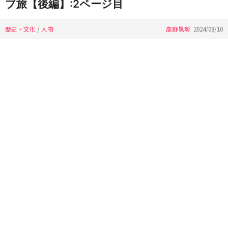
ブ旅【後編】:2ページ目
歴史・文化
/
人物
高野晃彰
2024/08/10