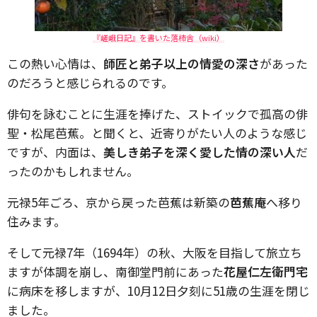
『嵯峨日記』を書いた落柿舎（wiki）
この熱い心情は、
師匠と弟子以上の情愛の深さ
があった
のだろうと感じられるのです。
俳句を詠むことに生涯を捧げた、ストイックで孤高の俳
聖・松尾芭蕉。と聞くと、近寄りがたい人のような感じ
ですが、内面は、
美しき弟子を深く愛した情の深い人
だ
ったのかもしれません。
元禄5年ごろ、京から戻った芭蕉は新築の
芭蕉庵
へ移り
住みます。
そして元禄7年（1694年）の秋、大阪を目指して旅立ち
ますが体調を崩し、南御堂門前にあった
花屋仁左衛門宅
に病床を移しますが、10月12日夕刻に51歳の生涯を閉じ
ました。