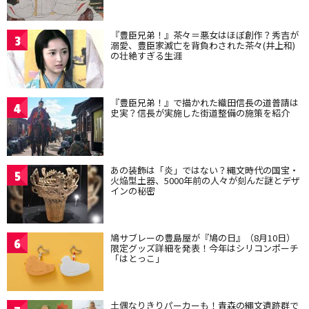
『豊臣兄弟！』茶々＝悪女はほぼ創作？秀吉が
3
溺愛、豊臣家滅亡を背負わされた茶々(井上和)
の壮絶すぎる生涯
『豊臣兄弟！』で描かれた織田信長の道普請は
4
史実？信長が実施した街道整備の施策を紹介
あの装飾は「炎」ではない？縄文時代の国宝・
5
火焔型土器、5000年前の人々が刻んだ謎とデザ
インの秘密
鳩サブレーの豊島屋が『鳩の日』（8月10日）
6
限定グッズ詳細を発表！今年はシリコンポーチ
「はとっこ」
土偶なりきりパーカーも！青森の縄文遺跡群で