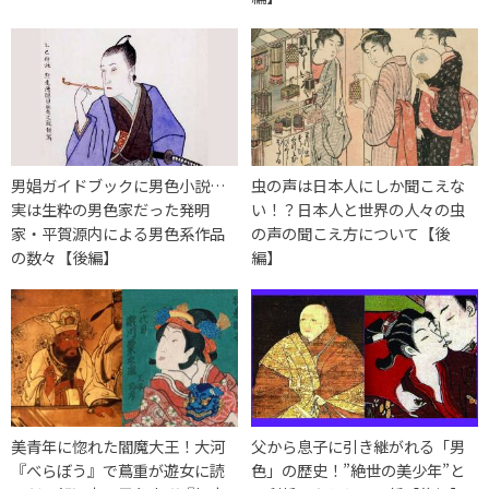
男娼ガイドブックに男色小説…
虫の声は日本人にしか聞こえな
実は生粋の男色家だった発明
い！？日本人と世界の人々の虫
家・平賀源内による男色系作品
の声の聞こえ方について【後
の数々【後編】
編】
美青年に惚れた閻魔大王！大河
父から息子に引き継がれる「男
『べらぼう』で蔦重が遊女に読
色」の歴史！”絶世の美少年”と