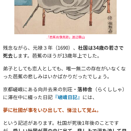
「芭蕉肖像真跡」渡辺華山
残念ながら、元禄３年（1690）、
杜国は34歳の若さで
死去
します。芭蕉のほうが13歳年上でした。
弟子としても恋人としても、唯一無二の存在がいなくな
った芭蕉の悲しみはいかばかりだったでしょう。
京都嵯峨にある向井去来の別荘・
落柿舎
（らくししゃ）
に滞在中に綴った日記
『嵯峨日記』
には、
夢に杜國が事をいひ出して、悌泣して覚ム。
という記述があります。杜国が死後1年後のことです
が、
愛しい杜国が夢の中に出て、悲しみで涙を流して目