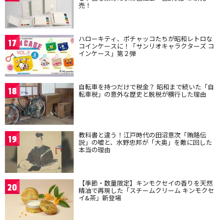
売！
ハローキティ、ポチャッコたちが昭和レトロな
17
コインケースに！「サンリオキャラクターズ コ
インケース」第２弾
自転車を持つだけで税金？ 昭和まで続いた「自
18
転車税」の意外な歴史と脱税が横行した理由
教科書と違う！江戸時代の田沼意次「賄賂伝
19
説」の嘘と、水野忠邦が「大奥」を敵に回した
本当の理由
【季節・数量限定】キンモクセイの香りを天然
20
精油で再現した「スチームクリーム キンモクセ
イ&茶」新登場