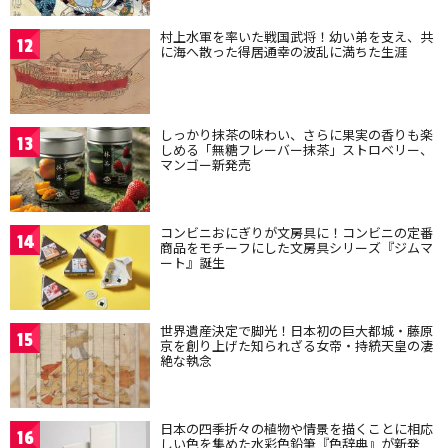
村上水軍を率いた戦国武将！幼い弟を支え、共
12
に海へ散った得居通幸の波乱に満ちた生涯
しっかり抹茶の味わい、さらに果実の香りも楽
13
しめる「無糖フレーバー抹茶」ストロベリー、
マンゴー新発売
コンビニおにぎりが文房具に！コンビニの定番
14
商品をモチーフにした文房具シリーズ『ジムマ
ート』誕生
世界遺産決定で脚光！日本初の巨大都城・藤原
15
京を創り上げた知られざる女帝・持統天皇の凄
絶な執念
日本の四季折々の植物や情景を描くことに相応
16
しい色を集めた水彩色鉛筆『色辞典』が新発