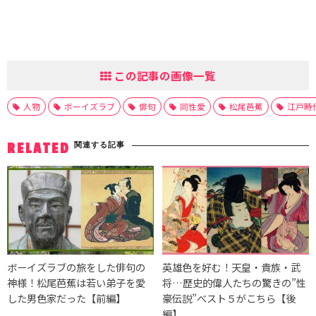
この記事の画像一覧
人物
ボーイズラブ
俳句
同性愛
松尾芭蕉
江戸時
関連する記事
RELATED
ボーイズラブの旅をした俳句の
英雄色を好む！天皇・貴族・武
神様！松尾芭蕉は若い弟子を愛
将…歴史的偉人たちの驚きの”性
した男色家だった【前編】
豪伝説”べスト５がこちら【後
編】