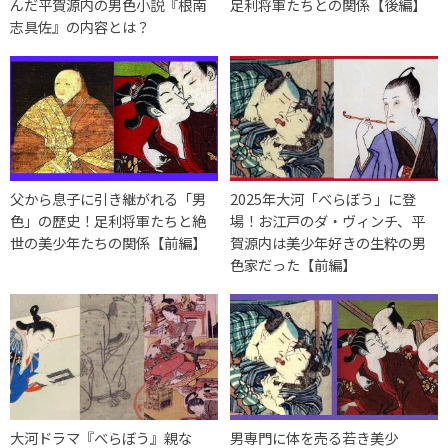
んだ平賀源内の男色小説『根南
足利将軍たちとの関係【後編】
志具佐』の内容とは？
父から息子に引き継がれる「男
2025年大河「べらぼう」に登
色」の歴史！足利将軍たちと絶
場！お江戸のダ・ヴィンチ、平
世の美少年たちの関係【前編】
賀源内は美少年好きの生粋の男
色家だった【前編】
大河ドラマ『べらぼう』親な
男専門に体を売る若き美少