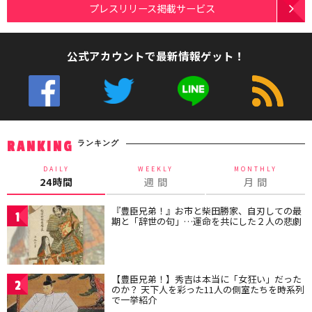
プレスリリース掲載サービス
公式アカウントで最新情報ゲット！
ランキング
RANKING
DAILY
WEEKLY
MONTHLY
24時間
週 間
月 間
『豊臣兄弟！』お市と柴田勝家、自刃しての最
1
期と「辞世の句」…運命を共にした２人の悲劇
【豊臣兄弟！】秀吉は本当に「女狂い」だった
2
のか？ 天下人を彩った11人の側室たちを時系列
で一挙紹介