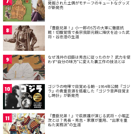
7
発掘された土偶がモチーフのキュートなグッズ
が新発売
『豊臣兄弟！』小一郎の5万の大軍に徹底抗
8
戦！切腹覚悟で長宗我部元親に降伏を迫った武
将・谷忠澄の生涯
なぜ浅井の旧臣は秀吉に従ったのか？ 武力を使
9
わず“自分の味方”に変えた裏工作の技法とは
ゴジラの咆哮で目覚める朝…1954年公開『ゴジ
10
ラ』の貴重音源を搭載した「ゴジラ音声目覚ま
し時計」が新発売
『豊臣兄弟！』で萩原護が演じる武将・小堀正
11
次とは？秀長・秀吉・家康が重用、“出家を重
ねた実務派”の生涯