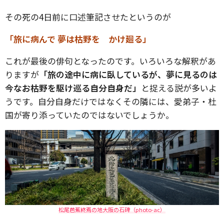
その死の4日前に口述筆記させたというのが
「旅に病んで 夢は枯野を かけ廻る」
これが最後の俳句となったのです。いろいろな解釈があ
りますが
「旅の途中に病に臥しているが、夢に見るのは
今なお枯野を駆け巡る自分自身だ」
と捉える説が多いよ
うです。自分自身だけではなくその隣には、愛弟子・杜
国が寄り添っていたのではないでしょうか。
松尾芭蕉終焉の地大阪の石碑（photo-ac）