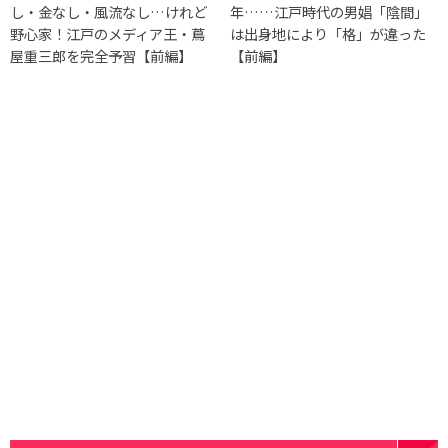
し・金なし・風流なし…けれど
年……江戸時代の男娼「陰間」
野心家！江戸のメディア王・蔦
は出身地により「格」が違った
屋重三郎を完全予習【前編】
【前編】