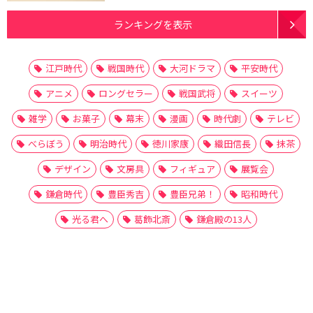
ランキングを表示
江戸時代
戦国時代
大河ドラマ
平安時代
アニメ
ロングセラー
戦国武将
スイーツ
雑学
お菓子
幕末
漫画
時代劇
テレビ
べらぼう
明治時代
徳川家康
織田信長
抹茶
デザイン
文房具
フィギュア
展覧会
鎌倉時代
豊臣秀吉
豊臣兄弟！
昭和時代
光る君へ
葛飾北斎
鎌倉殿の13人