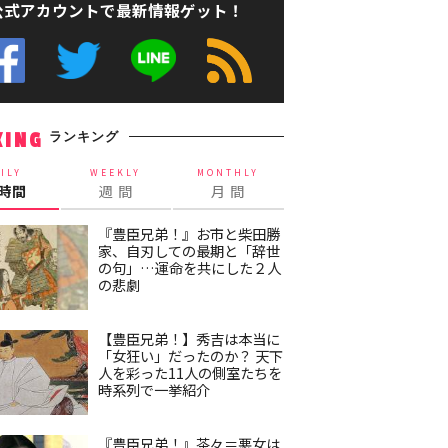
公式アカウントで最新情報ゲット！
ランキング
KING
ILY
WEEKLY
MONTHLY
4時間
週 間
月 間
『豊臣兄弟！』お市と柴田勝
家、自刃しての最期と「辞世
の句」…運命を共にした２人
の悲劇
【豊臣兄弟！】秀吉は本当に
「女狂い」だったのか？ 天下
人を彩った11人の側室たちを
時系列で一挙紹介
『豊臣兄弟！』茶々＝悪女は