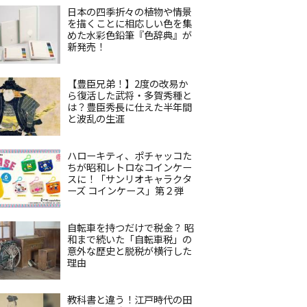
日本の四季折々の植物や情景
を描くことに相応しい色を集
めた水彩色鉛筆『色辞典』が
新発売！
【豊臣兄弟！】2度の改易か
ら復活した武将・多賀秀種と
は？豊臣秀長に仕えた半年間
と波乱の生涯
ハローキティ、ポチャッコた
ちが昭和レトロなコインケー
スに！「サンリオキャラクタ
ーズ コインケース」第２弾
自転車を持つだけで税金？ 昭
和まで続いた「自転車税」の
意外な歴史と脱税が横行した
理由
教科書と違う！江戸時代の田