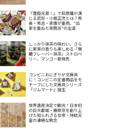
『豊臣兄弟！』で萩原護が演
じる武将・小堀正次とは？秀
長・秀吉・家康が重用、“出
家を重ねた実務派”の生涯
しっかり抹茶の味わい、さら
に果実の香りも楽しめる「無
糖フレーバー抹茶」ストロベ
リー、マンゴー新発売
コンビニおにぎりが文房具
に！コンビニの定番商品をモ
チーフにした文房具シリーズ
『ジムマート』誕生
世界遺産決定で脚光！日本初
の巨大都城・藤原京を創り上
げた知られざる女帝・持統天
皇の凄絶な執念