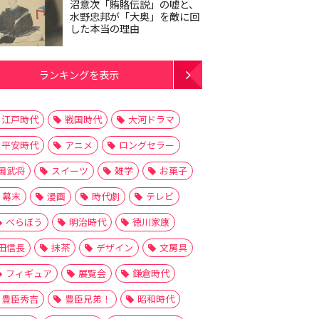
沼意次「賄賂伝説」の嘘と、
水野忠邦が「大奥」を敵に回
した本当の理由
ランキングを表示
江戸時代
戦国時代
大河ドラマ
平安時代
アニメ
ロングセラー
国武将
スイーツ
雑学
お菓子
幕末
漫画
時代劇
テレビ
べらぼう
明治時代
徳川家康
田信長
抹茶
デザイン
文房具
フィギュア
展覧会
鎌倉時代
豊臣秀吉
豊臣兄弟！
昭和時代