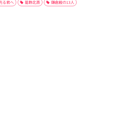
光る君へ
葛飾北斎
鎌倉殿の13人