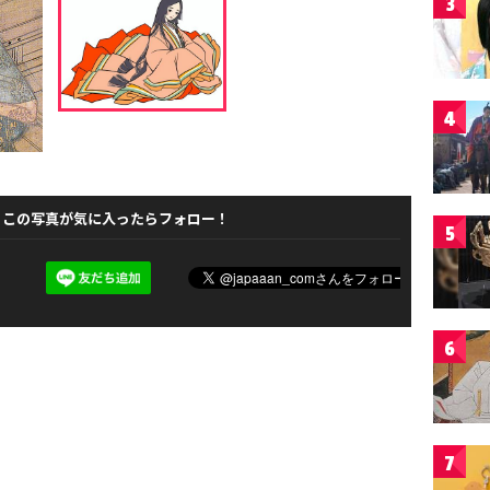
3
4
この写真が気に入ったらフォロー！
5
6
7