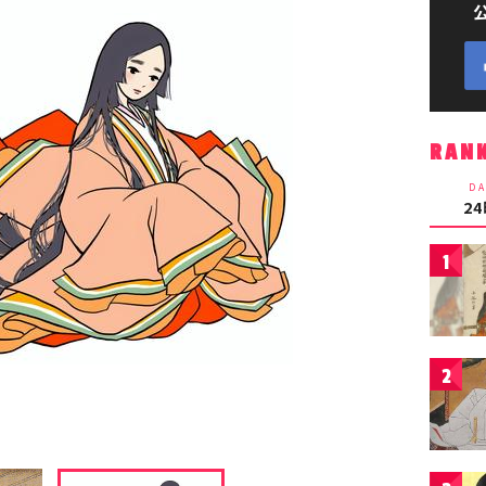
RAN
DA
2
1
2