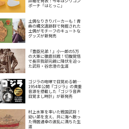
詳細を発表！今年はシリコン
ポーチ「はとっこ」
土偶なりきりパーカーも！青
森の縄文遺跡群で発掘された
土偶がモチーフのキュートな
グッズが新発売
『豊臣兄弟！』小一郎の5万
の大軍に徹底抗戦！切腹覚悟
で長宗我部元親に降伏を迫っ
た武将・谷忠澄の生涯
ゴジラの咆哮で目覚める朝…
1954年公開『ゴジラ』の貴重
音源を搭載した「ゴジラ音声
目覚まし時計」が新発売
村上水軍を率いた戦国武将！
幼い弟を支え、共に海へ散っ
た得居通幸の波乱に満ちた生
涯