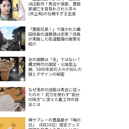
ほぼ創作？秀吉が溺愛、豊臣
家滅亡を背負わされた茶々
(井上和)の壮絶すぎる生涯
『豊臣兄弟！』で描かれた織
田信長の道普請は史実？信長
が実施した街道整備の施策を
紹介
あの装飾は「炎」ではない？
縄文時代の国宝・火焔型土
器、5000年前の人々が刻んだ
謎とデザインの秘密
なぜ浅井の旧臣は秀吉に従っ
たのか？ 武力を使わず“自分
の味方”に変えた裏工作の技
法とは
鳩サブレーの豊島屋が『鳩の
日』（8月10日）限定グッズ