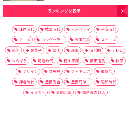
ランキングを表示
江戸時代
戦国時代
大河ドラマ
平安時代
アニメ
ロングセラー
戦国武将
スイーツ
雑学
お菓子
幕末
漫画
時代劇
テレビ
べらぼう
明治時代
徳川家康
織田信長
抹茶
デザイン
文房具
フィギュア
展覧会
鎌倉時代
豊臣秀吉
豊臣兄弟！
昭和時代
光る君へ
葛飾北斎
鎌倉殿の13人