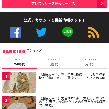
プレスリリース掲載サービス
公式アカウントで最新情報ゲット！
ランキング
RANKING
DAILY
WEEKLY
MONTHLY
24時間
週 間
月 間
『豊臣兄弟！』お市と柴田勝家、自刃しての最
1
期と「辞世の句」…運命を共にした２人の悲劇
【豊臣兄弟！】秀吉は本当に「女狂い」だった
2
のか？ 天下人を彩った11人の側室たちを時系列
で一挙紹介