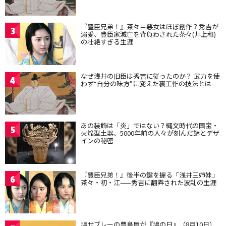
『豊臣兄弟！』茶々＝悪女はほぼ創作？秀吉が
3
溺愛、豊臣家滅亡を背負わされた茶々(井上和)
の壮絶すぎる生涯
なぜ浅井の旧臣は秀吉に従ったのか？ 武力を使
4
わず“自分の味方”に変えた裏工作の技法とは
あの装飾は「炎」ではない？縄文時代の国宝・
5
火焔型土器、5000年前の人々が刻んだ謎とデザ
インの秘密
『豊臣兄弟！』後半の鍵を握る「浅井三姉妹」
6
茶々・初・江——秀吉に翻弄された波乱の生涯
鳩サブレーの豊島屋が『鳩の日』（8月10日）