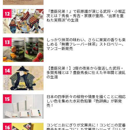
『豊臣兄弟！』で萩原護が演じる武将・小堀正
12
次とは？秀長・秀吉・家康が重用、“出家を重
ねた実務派”の生涯
しっかり抹茶の味わい、さらに果実の香りも楽
13
しめる「無糖フレーバー抹茶」ストロベリー、
マンゴー新発売
【豊臣兄弟！】2度の改易から復活した武将・
14
多賀秀種とは？豊臣秀長に仕えた半年間と波乱
の生涯
日本の四季折々の植物や情景を描くことに相応
15
しい色を集めた水彩色鉛筆『色辞典』が新発
売！
コンビニおにぎりが文房具に！コンビニの定番
16
商品をモチーフにした文房具シリーズ『ジムマ