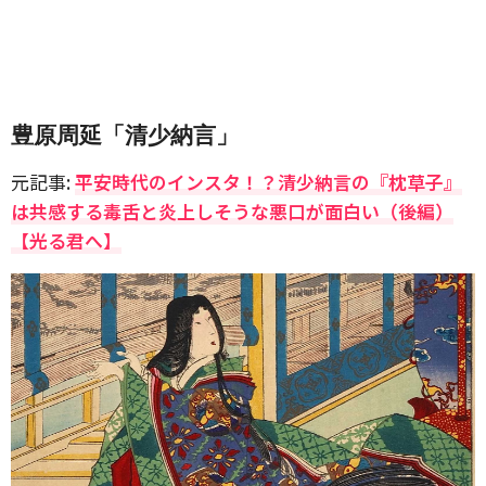
豊原周延「清少納言」
元記事:
平安時代のインスタ！？清少納言の『枕草子』
は共感する毒舌と炎上しそうな悪口が面白い（後編）
【光る君へ】