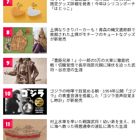
7
限定グッズ詳細を発表！今年はシリコンポーチ
「はとっこ」
土偶なりきりパーカーも！青森の縄文遺跡群で
8
発掘された土偶がモチーフのキュートなグッズ
が新発売
『豊臣兄弟！』小一郎の5万の大軍に徹底抗
9
戦！切腹覚悟で長宗我部元親に降伏を迫った武
将・谷忠澄の生涯
ゴジラの咆哮で目覚める朝…1954年公開『ゴジ
10
ラ』の貴重音源を搭載した「ゴジラ音声目覚ま
し時計」が新発売
村上水軍を率いた戦国武将！幼い弟を支え、共
11
に海へ散った得居通幸の波乱に満ちた生涯