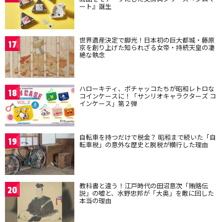
ート』誕生
世界遺産決定で脚光！日本初の巨大都城・藤原
17
京を創り上げた知られざる女帝・持統天皇の凄
絶な執念
ハローキティ、ポチャッコたちが昭和レトロな
18
コインケースに！「サンリオキャラクターズ コ
インケース」第２弾
自転車を持つだけで税金？ 昭和まで続いた「自
19
転車税」の意外な歴史と脱税が横行した理由
教科書と違う！江戸時代の田沼意次「賄賂伝
20
説」の嘘と、水野忠邦が「大奥」を敵に回した
本当の理由