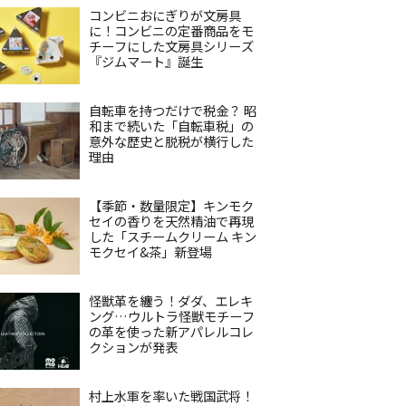
コンビニおにぎりが文房具
に！コンビニの定番商品をモ
チーフにした文房具シリーズ
『ジムマート』誕生
自転車を持つだけで税金？ 昭
和まで続いた「自転車税」の
意外な歴史と脱税が横行した
理由
【季節・数量限定】キンモク
セイの香りを天然精油で再現
した「スチームクリーム キン
モクセイ&茶」新登場
怪獣革を纏う！ダダ、エレキ
ング…ウルトラ怪獣モチーフ
の革を使った新アパレルコレ
クションが発表
村上水軍を率いた戦国武将！