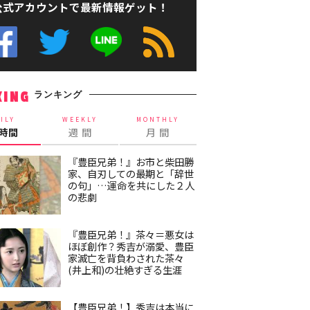
公式アカウントで最新情報ゲット！
ランキング
KING
ILY
WEEKLY
MONTHLY
4時間
週 間
月 間
『豊臣兄弟！』お市と柴田勝
家、自刃しての最期と「辞世
の句」…運命を共にした２人
の悲劇
『豊臣兄弟！』茶々＝悪女は
ほぼ創作？秀吉が溺愛、豊臣
家滅亡を背負わされた茶々
(井上和)の壮絶すぎる生涯
【豊臣兄弟！】秀吉は本当に