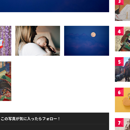
3
4
5
6
この写真が気に入ったらフォロー！
7