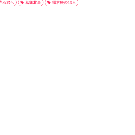
光る君へ
葛飾北斎
鎌倉殿の13人