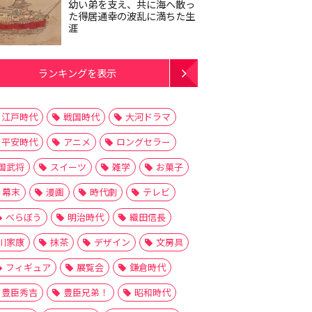
幼い弟を支え、共に海へ散っ
た得居通幸の波乱に満ちた生
涯
ランキングを表示
江戸時代
戦国時代
大河ドラマ
平安時代
アニメ
ロングセラー
国武将
スイーツ
雑学
お菓子
幕末
漫画
時代劇
テレビ
べらぼう
明治時代
織田信長
川家康
抹茶
デザイン
文房具
フィギュア
展覧会
鎌倉時代
豊臣秀吉
豊臣兄弟！
昭和時代