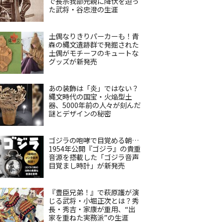
で長宗我部元親に降伏を迫っ
た武将・谷忠澄の生涯
土偶なりきりパーカーも！青
森の縄文遺跡群で発掘された
土偶がモチーフのキュートな
グッズが新発売
あの装飾は「炎」ではない？
縄文時代の国宝・火焔型土
器、5000年前の人々が刻んだ
謎とデザインの秘密
ゴジラの咆哮で目覚める朝…
1954年公開『ゴジラ』の貴重
音源を搭載した「ゴジラ音声
目覚まし時計」が新発売
『豊臣兄弟！』で萩原護が演
じる武将・小堀正次とは？秀
長・秀吉・家康が重用、“出
家を重ねた実務派”の生涯