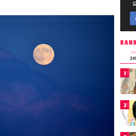
RAN
DA
2
1
2