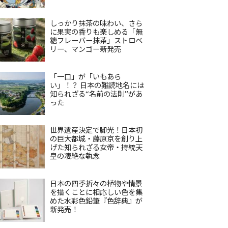
しっかり抹茶の味わい、さら
に果実の香りも楽しめる「無
糖フレーバー抹茶」ストロベ
リー、マンゴー新発売
「一口」が「いもあら
い」！？ 日本の難読地名には
知られざる“名前の法則”があ
った
世界遺産決定で脚光！日本初
の巨大都城・藤原京を創り上
げた知られざる女帝・持統天
皇の凄絶な執念
日本の四季折々の植物や情景
を描くことに相応しい色を集
めた水彩色鉛筆『色辞典』が
新発売！