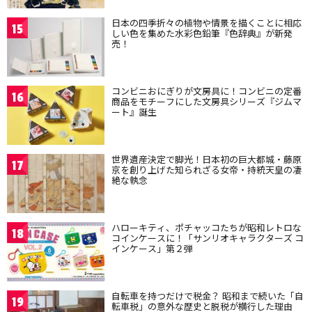
日本の四季折々の植物や情景を描くことに相応
15
しい色を集めた水彩色鉛筆『色辞典』が新発
売！
コンビニおにぎりが文房具に！コンビニの定番
16
商品をモチーフにした文房具シリーズ『ジムマ
ート』誕生
世界遺産決定で脚光！日本初の巨大都城・藤原
17
京を創り上げた知られざる女帝・持統天皇の凄
絶な執念
ハローキティ、ポチャッコたちが昭和レトロな
18
コインケースに！「サンリオキャラクターズ コ
インケース」第２弾
自転車を持つだけで税金？ 昭和まで続いた「自
19
転車税」の意外な歴史と脱税が横行した理由