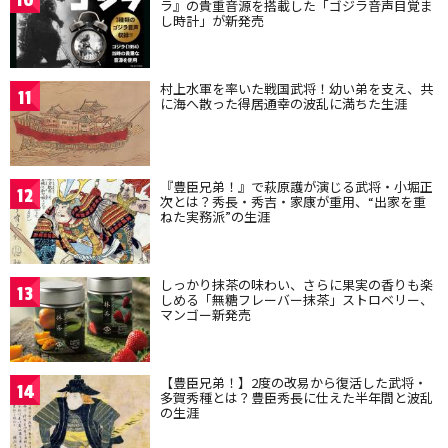
10
ラ』の貴重音源を搭載した「ゴジラ音声目覚ま
し時計」が新発売
村上水軍を率いた戦国武将！幼い弟を支え、共
11
に海へ散った得居通幸の波乱に満ちた生涯
『豊臣兄弟！』で萩原護が演じる武将・小堀正
12
次とは？秀長・秀吉・家康が重用、“出家を重
ねた実務派”の生涯
しっかり抹茶の味わい、さらに果実の香りも楽
13
しめる「無糖フレーバー抹茶」ストロベリー、
マンゴー新発売
【豊臣兄弟！】2度の改易から復活した武将・
14
多賀秀種とは？豊臣秀長に仕えた半年間と波乱
の生涯