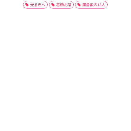
光る君へ
葛飾北斎
鎌倉殿の13人