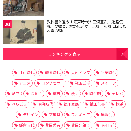
教科書と違う！江戸時代の田沼意次「賄賂伝
20
説」の嘘と、水野忠邦が「大奥」を敵に回した
本当の理由
ランキングを表示
江戸時代
戦国時代
大河ドラマ
平安時代
アニメ
ロングセラー
戦国武将
スイーツ
雑学
お菓子
幕末
漫画
時代劇
テレビ
べらぼう
明治時代
徳川家康
織田信長
抹茶
デザイン
文房具
フィギュア
展覧会
鎌倉時代
豊臣秀吉
豊臣兄弟！
昭和時代