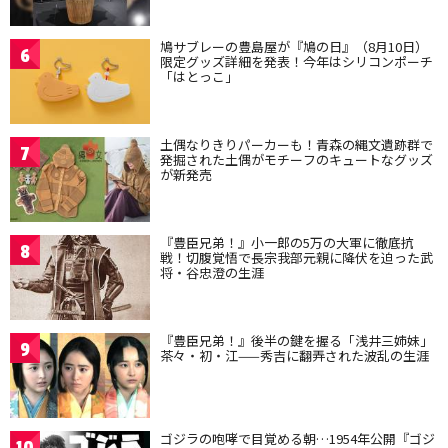
鳩サブレーの豊島屋が『鳩の日』（8月10日）
6
限定グッズ詳細を発表！今年はシリコンポーチ
「はとっこ」
土偶なりきりパーカーも！青森の縄文遺跡群で
7
発掘された土偶がモチーフのキュートなグッズ
が新発売
『豊臣兄弟！』小一郎の5万の大軍に徹底抗
8
戦！切腹覚悟で長宗我部元親に降伏を迫った武
将・谷忠澄の生涯
『豊臣兄弟！』後半の鍵を握る「浅井三姉妹」
9
茶々・初・江——秀吉に翻弄された波乱の生涯
ゴジラの咆哮で目覚める朝…1954年公開『ゴジ