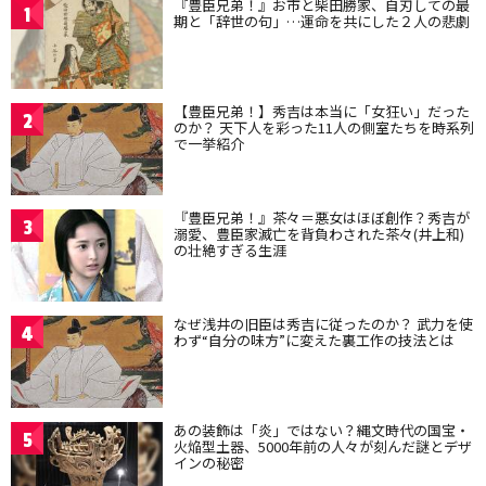
『豊臣兄弟！』お市と柴田勝家、自刃しての最
1
期と「辞世の句」…運命を共にした２人の悲劇
【豊臣兄弟！】秀吉は本当に「女狂い」だった
2
のか？ 天下人を彩った11人の側室たちを時系列
で一挙紹介
『豊臣兄弟！』茶々＝悪女はほぼ創作？秀吉が
3
溺愛、豊臣家滅亡を背負わされた茶々(井上和)
の壮絶すぎる生涯
なぜ浅井の旧臣は秀吉に従ったのか？ 武力を使
4
わず“自分の味方”に変えた裏工作の技法とは
あの装飾は「炎」ではない？縄文時代の国宝・
5
火焔型土器、5000年前の人々が刻んだ謎とデザ
インの秘密