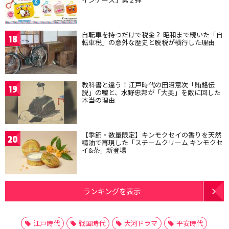
自転車を持つだけで税金？ 昭和まで続いた「自
18
転車税」の意外な歴史と脱税が横行した理由
教科書と違う！江戸時代の田沼意次「賄賂伝
19
説」の嘘と、水野忠邦が「大奥」を敵に回した
本当の理由
【季節・数量限定】キンモクセイの香りを天然
20
精油で再現した「スチームクリーム キンモクセ
イ&茶」新登場
ランキングを表示
江戸時代
戦国時代
大河ドラマ
平安時代