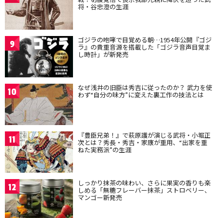
将・谷忠澄の生涯
ゴジラの咆哮で目覚める朝…1954年公開『ゴジ
9
ラ』の貴重音源を搭載した「ゴジラ音声目覚ま
し時計」が新発売
なぜ浅井の旧臣は秀吉に従ったのか？ 武力を使
10
わず“自分の味方”に変えた裏工作の技法とは
『豊臣兄弟！』で萩原護が演じる武将・小堀正
11
次とは？秀長・秀吉・家康が重用、“出家を重
ねた実務派”の生涯
しっかり抹茶の味わい、さらに果実の香りも楽
12
しめる「無糖フレーバー抹茶」ストロベリー、
マンゴー新発売