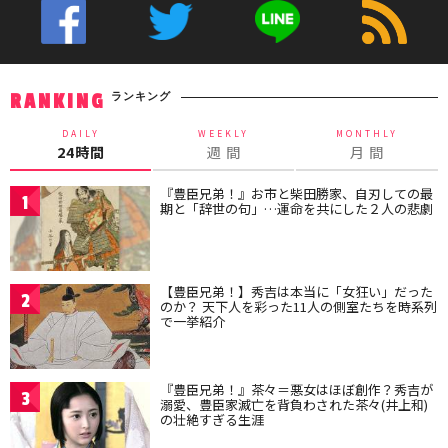
ランキング
RANKING
DAILY
WEEKLY
MONTHLY
24時間
週 間
月 間
『豊臣兄弟！』お市と柴田勝家、自刃しての最
1
期と「辞世の句」…運命を共にした２人の悲劇
【豊臣兄弟！】秀吉は本当に「女狂い」だった
2
のか？ 天下人を彩った11人の側室たちを時系列
で一挙紹介
『豊臣兄弟！』茶々＝悪女はほぼ創作？秀吉が
3
溺愛、豊臣家滅亡を背負わされた茶々(井上和)
の壮絶すぎる生涯