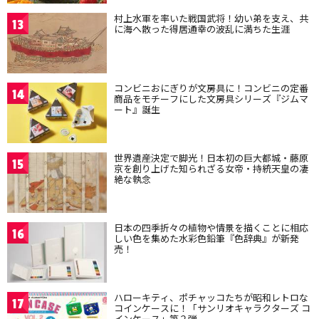
村上水軍を率いた戦国武将！幼い弟を支え、共
13
に海へ散った得居通幸の波乱に満ちた生涯
コンビニおにぎりが文房具に！コンビニの定番
14
商品をモチーフにした文房具シリーズ『ジムマ
ート』誕生
世界遺産決定で脚光！日本初の巨大都城・藤原
15
京を創り上げた知られざる女帝・持統天皇の凄
絶な執念
日本の四季折々の植物や情景を描くことに相応
16
しい色を集めた水彩色鉛筆『色辞典』が新発
売！
ハローキティ、ポチャッコたちが昭和レトロな
17
コインケースに！「サンリオキャラクターズ コ
インケース」第２弾