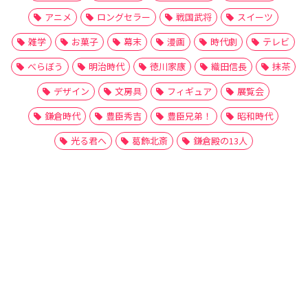
アニメ
ロングセラー
戦国武将
スイーツ
雑学
お菓子
幕末
漫画
時代劇
テレビ
べらぼう
明治時代
徳川家康
織田信長
抹茶
デザイン
文房具
フィギュア
展覧会
鎌倉時代
豊臣秀吉
豊臣兄弟！
昭和時代
光る君へ
葛飾北斎
鎌倉殿の13人