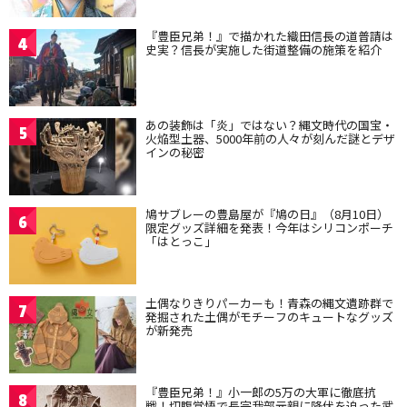
『豊臣兄弟！』で描かれた織田信長の道普請は
4
史実？信長が実施した街道整備の施策を紹介
あの装飾は「炎」ではない？縄文時代の国宝・
5
火焔型土器、5000年前の人々が刻んだ謎とデザ
インの秘密
鳩サブレーの豊島屋が『鳩の日』（8月10日）
6
限定グッズ詳細を発表！今年はシリコンポーチ
「はとっこ」
土偶なりきりパーカーも！青森の縄文遺跡群で
7
発掘された土偶がモチーフのキュートなグッズ
が新発売
『豊臣兄弟！』小一郎の5万の大軍に徹底抗
8
戦！切腹覚悟で長宗我部元親に降伏を迫った武