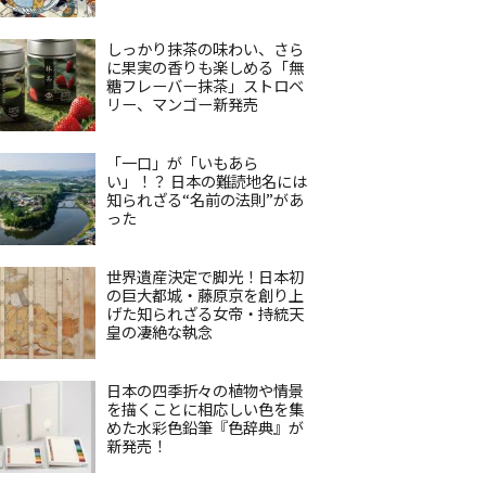
しっかり抹茶の味わい、さら
に果実の香りも楽しめる「無
糖フレーバー抹茶」ストロベ
リー、マンゴー新発売
「一口」が「いもあら
い」！？ 日本の難読地名には
知られざる“名前の法則”があ
った
世界遺産決定で脚光！日本初
の巨大都城・藤原京を創り上
げた知られざる女帝・持統天
皇の凄絶な執念
日本の四季折々の植物や情景
を描くことに相応しい色を集
めた水彩色鉛筆『色辞典』が
新発売！