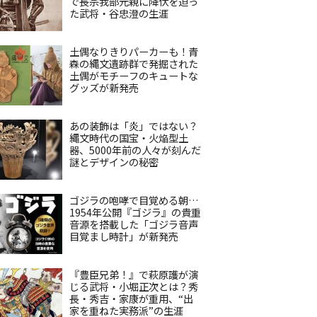
で長宗我部元親に降伏を迫っ
た武将・谷忠澄の生涯
土偶なりきりパーカーも！青
森の縄文遺跡群で発掘された
土偶がモチーフのキュートな
グッズが新発売
あの装飾は「炎」ではない？
縄文時代の国宝・火焔型土
器、5000年前の人々が刻んだ
謎とデザインの秘密
ゴジラの咆哮で目覚める朝…
1954年公開『ゴジラ』の貴重
音源を搭載した「ゴジラ音声
目覚まし時計」が新発売
『豊臣兄弟！』で萩原護が演
じる武将・小堀正次とは？秀
長・秀吉・家康が重用、“出
家を重ねた実務派”の生涯