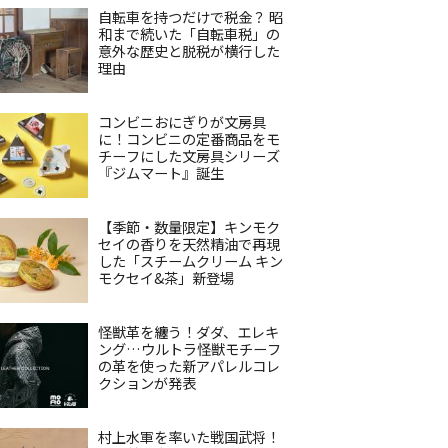
自転車を持つだけで税金？ 昭
和まで続いた「自転車税」の
意外な歴史と脱税が横行した
理由
コンビニおにぎりが文房具
に！コンビニの定番商品をモ
チーフにした文房具シリーズ
『ジムマート』誕生
【季節・数量限定】キンモク
セイの香りを天然精油で再現
した「スチームクリーム キン
モクセイ&茶」新登場
怪獣革を纏う！ダダ、エレキ
ング…ウルトラ怪獣モチーフ
の革を使った新アパレルコレ
クションが発表
村上水軍を率いた戦国武将！