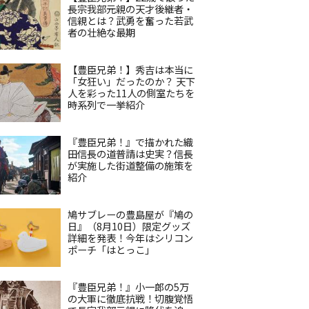
長宗我部元親の天才後継者・
信親とは？武勇を奮った若武
者の壮絶な最期
【豊臣兄弟！】秀吉は本当に
「女狂い」だったのか？ 天下
人を彩った11人の側室たちを
時系列で一挙紹介
『豊臣兄弟！』で描かれた織
田信長の道普請は史実？信長
が実施した街道整備の施策を
紹介
鳩サブレーの豊島屋が『鳩の
日』（8月10日）限定グッズ
詳細を発表！今年はシリコン
ポーチ「はとっこ」
『豊臣兄弟！』小一郎の5万
の大軍に徹底抗戦！切腹覚悟