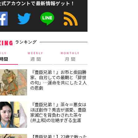
公式アカウントで最新情報ゲット！
ランキング
KING
ILY
WEEKLY
MONTHLY
4時間
週 間
月 間
『豊臣兄弟！』お市と柴田勝
家、自刃しての最期と「辞世
の句」…運命を共にした２人
の悲劇
『豊臣兄弟！』茶々＝悪女は
ほぼ創作？秀吉が溺愛、豊臣
家滅亡を背負わされた茶々
(井上和)の壮絶すぎる生涯
【豊臣兄弟！】22歳で散った