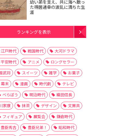
幼い弟を支え、共に海へ散っ
た得居通幸の波乱に満ちた生
涯
ランキングを表示
江戸時代
戦国時代
大河ドラマ
平安時代
アニメ
ロングセラー
国武将
スイーツ
雑学
お菓子
幕末
漫画
時代劇
テレビ
べらぼう
明治時代
織田信長
川家康
抹茶
デザイン
文房具
フィギュア
展覧会
鎌倉時代
豊臣秀吉
豊臣兄弟！
昭和時代