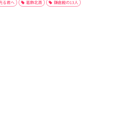
光る君へ
葛飾北斎
鎌倉殿の13人