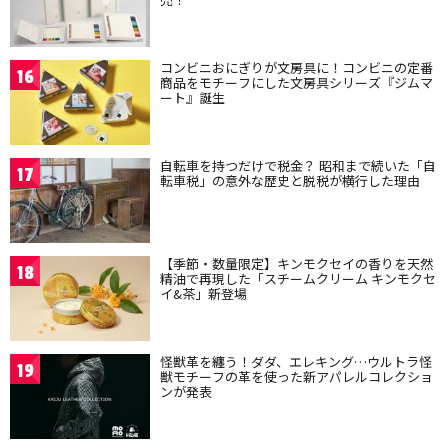
コンビニおにぎりが文房具に！コンビニの定番
16
商品をモチーフにした文房具シリーズ『ジムマ
ート』誕生
自転車を持つだけで税金？ 昭和まで続いた「自
17
転車税」の意外な歴史と脱税が横行した理由
【季節・数量限定】キンモクセイの香りを天然
18
精油で再現した「スチームクリーム キンモクセ
イ&茶」新登場
怪獣革を纏う！ダダ、エレキング…ウルトラ怪
19
獣モチーフの革を使った新アパレルコレクショ
ンが発表