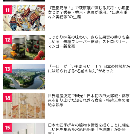
『豊臣兄弟！』で萩原護が演じる武将・小堀正
11
次とは？秀長・秀吉・家康が重用、“出家を重
ねた実務派”の生涯
しっかり抹茶の味わい、さらに果実の香りも楽
12
しめる「無糖フレーバー抹茶」ストロベリー、
マンゴー新発売
「一口」が「いもあらい」！？ 日本の難読地名
13
には知られざる“名前の法則”があった
世界遺産決定で脚光！日本初の巨大都城・藤原
14
京を創り上げた知られざる女帝・持統天皇の凄
絶な執念
日本の四季折々の植物や情景を描くことに相応
15
しい色を集めた水彩色鉛筆『色辞典』が新発
売！