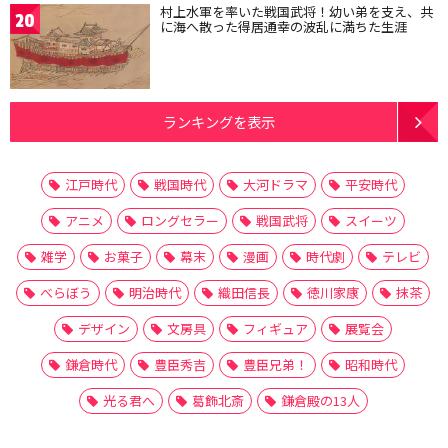
村上水軍を率いた戦国武将！幼い弟を支え、共
20
に海へ散った得居通幸の波乱に満ちた生涯
ランキングを表示
江戸時代
戦国時代
大河ドラマ
平安時代
アニメ
ロングセラー
戦国武将
スイーツ
雑学
お菓子
幕末
漫画
時代劇
テレビ
べらぼう
明治時代
織田信長
徳川家康
抹茶
デザイン
文房具
フィギュア
展覧会
鎌倉時代
豊臣秀吉
豊臣兄弟！
昭和時代
光る君へ
葛飾北斎
鎌倉殿の13人