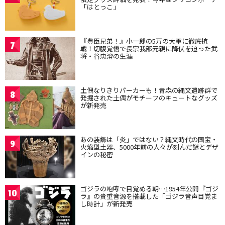
「はとっこ」
『豊臣兄弟！』小一郎の5万の大軍に徹底抗
7
戦！切腹覚悟で長宗我部元親に降伏を迫った武
将・谷忠澄の生涯
土偶なりきりパーカーも！青森の縄文遺跡群で
8
発掘された土偶がモチーフのキュートなグッズ
が新発売
あの装飾は「炎」ではない？縄文時代の国宝・
9
火焔型土器、5000年前の人々が刻んだ謎とデザ
インの秘密
ゴジラの咆哮で目覚める朝…1954年公開『ゴジ
10
ラ』の貴重音源を搭載した「ゴジラ音声目覚ま
し時計」が新発売