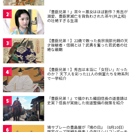
『豊臣兄弟！』茶々＝悪女はほぼ創作？秀吉が
2
溺愛、豊臣家滅亡を背負わされた茶々(井上和)
の壮絶すぎる生涯
【豊臣兄弟！】22歳で散った長宗我部元親の天
3
才後継者・信親とは？武勇を奮った若武者の壮
絶な最期
【豊臣兄弟！】秀吉は本当に「女狂い」だった
4
のか？ 天下人を彩った11人の側室たちを時系列
で一挙紹介
『豊臣兄弟！』で描かれた織田信長の道普請は
5
史実？信長が実施した街道整備の施策を紹介
鳩サブレーの豊島屋が『鳩の日』（8月10日）
6
限定グッズ詳細を発表！今年はシリコンポーチ