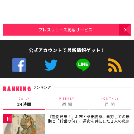
プレスリリース掲載サービス
公式アカウントで最新情報ゲット！
ランキング
RANKING
DAILY
WEEKLY
MONTHLY
24時間
週 間
月 間
『豊臣兄弟！』お市と柴田勝家、自刃しての最
1
期と「辞世の句」…運命を共にした２人の悲劇