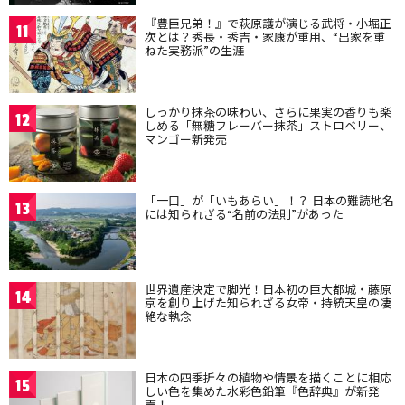
『豊臣兄弟！』で萩原護が演じる武将・小堀正
11
次とは？秀長・秀吉・家康が重用、“出家を重
ねた実務派”の生涯
しっかり抹茶の味わい、さらに果実の香りも楽
12
しめる「無糖フレーバー抹茶」ストロベリー、
マンゴー新発売
「一口」が「いもあらい」！？ 日本の難読地名
13
には知られざる“名前の法則”があった
世界遺産決定で脚光！日本初の巨大都城・藤原
14
京を創り上げた知られざる女帝・持統天皇の凄
絶な執念
日本の四季折々の植物や情景を描くことに相応
15
しい色を集めた水彩色鉛筆『色辞典』が新発
売！