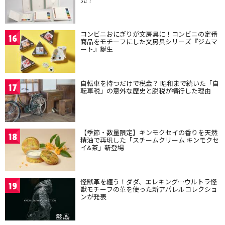
コンビニおにぎりが文房具に！コンビニの定番
16
商品をモチーフにした文房具シリーズ『ジムマ
ート』誕生
自転車を持つだけで税金？ 昭和まで続いた「自
17
転車税」の意外な歴史と脱税が横行した理由
【季節・数量限定】キンモクセイの香りを天然
18
精油で再現した「スチームクリーム キンモクセ
イ&茶」新登場
怪獣革を纏う！ダダ、エレキング…ウルトラ怪
19
獣モチーフの革を使った新アパレルコレクショ
ンが発表