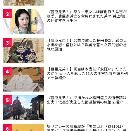
『豊臣兄弟！』茶々＝悪女はほぼ創作？秀吉が
2
溺愛、豊臣家滅亡を背負わされた茶々(井上和)
の壮絶すぎる生涯
【豊臣兄弟！】22歳で散った長宗我部元親の天
3
才後継者・信親とは？武勇を奮った若武者の壮
絶な最期
【豊臣兄弟！】秀吉は本当に「女狂い」だった
4
のか？ 天下人を彩った11人の側室たちを時系列
で一挙紹介
『豊臣兄弟！』で描かれた織田信長の道普請は
5
史実？信長が実施した街道整備の施策を紹介
鳩サブレーの豊島屋が『鳩の日』（8月10日）
6
限定グッズ詳細を発表！今年はシリコンポーチ