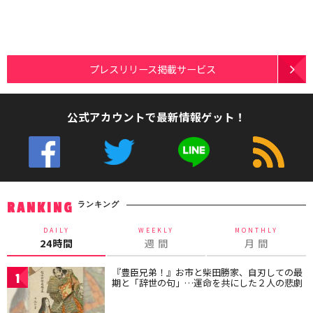
プレスリリース掲載サービス
公式アカウントで最新情報ゲット！
ランキング
RANKING
DAILY
WEEKLY
MONTHLY
24時間
週 間
月 間
『豊臣兄弟！』お市と柴田勝家、自刃しての最
1
期と「辞世の句」…運命を共にした２人の悲劇