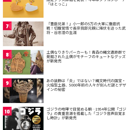
「はとっこ」
『豊臣兄弟！』小一郎の5万の大軍に徹底抗
7
戦！切腹覚悟で長宗我部元親に降伏を迫った武
将・谷忠澄の生涯
土偶なりきりパーカーも！青森の縄文遺跡群で
8
発掘された土偶がモチーフのキュートなグッズ
が新発売
あの装飾は「炎」ではない？縄文時代の国宝・
9
火焔型土器、5000年前の人々が刻んだ謎とデザ
インの秘密
ゴジラの咆哮で目覚める朝…1954年公開『ゴジ
10
ラ』の貴重音源を搭載した「ゴジラ音声目覚ま
し時計」が新発売