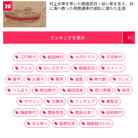
村上水軍を率いた戦国武将！幼い弟を支え、共
20
に海へ散った得居通幸の波乱に満ちた生涯
ランキングを表示
江戸時代
戦国時代
大河ドラマ
平安時代
アニメ
ロングセラー
戦国武将
スイーツ
雑学
お菓子
幕末
漫画
時代劇
テレビ
べらぼう
明治時代
織田信長
徳川家康
抹茶
デザイン
文房具
フィギュア
展覧会
鎌倉時代
豊臣秀吉
豊臣兄弟！
昭和時代
光る君へ
葛飾北斎
鎌倉殿の13人