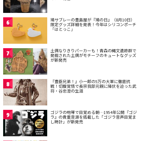
鳩サブレーの豊島屋が『鳩の日』（8月10日）
6
限定グッズ詳細を発表！今年はシリコンポーチ
「はとっこ」
土偶なりきりパーカーも！青森の縄文遺跡群で
7
発掘された土偶がモチーフのキュートなグッズ
が新発売
『豊臣兄弟！』小一郎の5万の大軍に徹底抗
8
戦！切腹覚悟で長宗我部元親に降伏を迫った武
将・谷忠澄の生涯
ゴジラの咆哮で目覚める朝…1954年公開『ゴジ
9
ラ』の貴重音源を搭載した「ゴジラ音声目覚ま
し時計」が新発売