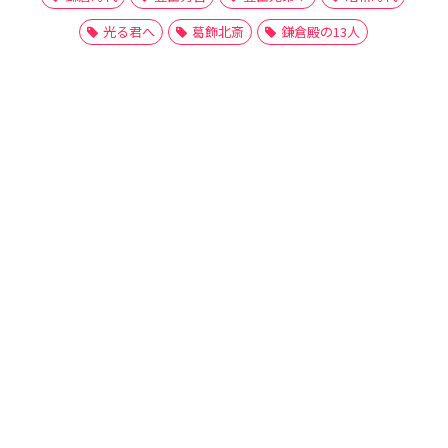
光る君へ
葛飾北斎
鎌倉殿の13人