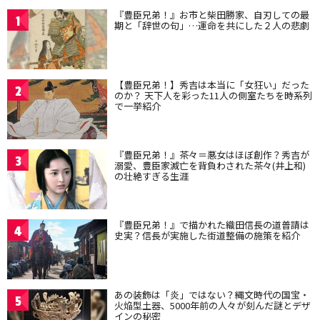
『豊臣兄弟！』お市と柴田勝家、自刃しての最
1
期と「辞世の句」…運命を共にした２人の悲劇
【豊臣兄弟！】秀吉は本当に「女狂い」だった
2
のか？ 天下人を彩った11人の側室たちを時系列
で一挙紹介
『豊臣兄弟！』茶々＝悪女はほぼ創作？秀吉が
3
溺愛、豊臣家滅亡を背負わされた茶々(井上和)
の壮絶すぎる生涯
『豊臣兄弟！』で描かれた織田信長の道普請は
4
史実？信長が実施した街道整備の施策を紹介
あの装飾は「炎」ではない？縄文時代の国宝・
5
火焔型土器、5000年前の人々が刻んだ謎とデザ
インの秘密