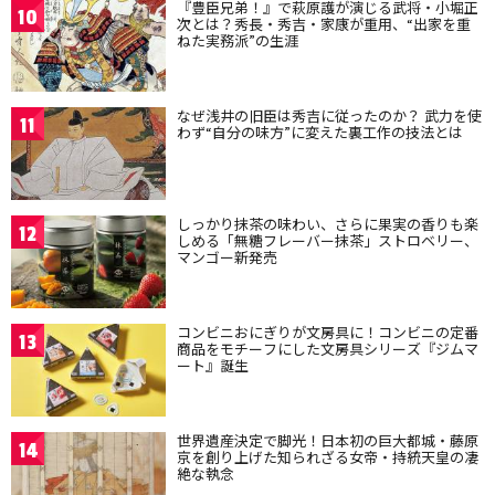
『豊臣兄弟！』で萩原護が演じる武将・小堀正
10
次とは？秀長・秀吉・家康が重用、“出家を重
ねた実務派”の生涯
なぜ浅井の旧臣は秀吉に従ったのか？ 武力を使
11
わず“自分の味方”に変えた裏工作の技法とは
しっかり抹茶の味わい、さらに果実の香りも楽
12
しめる「無糖フレーバー抹茶」ストロベリー、
マンゴー新発売
コンビニおにぎりが文房具に！コンビニの定番
13
商品をモチーフにした文房具シリーズ『ジムマ
ート』誕生
世界遺産決定で脚光！日本初の巨大都城・藤原
14
京を創り上げた知られざる女帝・持統天皇の凄
絶な執念