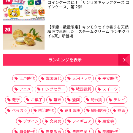
19
コインケースに！「サンリオキャラクターズ コ
インケース」第２弾
【季節・数量限定】キンモクセイの香りを天然
20
精油で再現した「スチームクリーム キンモクセ
イ&茶」新登場
ランキングを表示
江戸時代
戦国時代
大河ドラマ
平安時代
アニメ
ロングセラー
戦国武将
スイーツ
雑学
お菓子
幕末
漫画
時代劇
テレビ
べらぼう
明治時代
徳川家康
織田信長
抹茶
デザイン
文房具
フィギュア
展覧会
鎌倉時代
豊臣秀吉
豊臣兄弟！
昭和時代