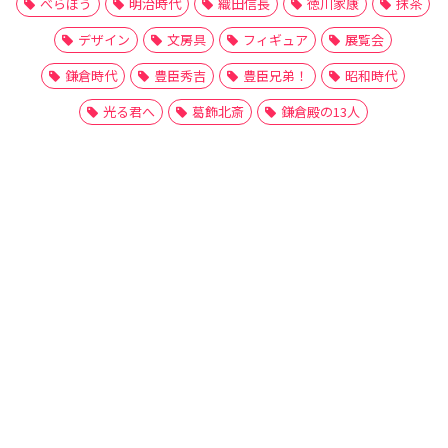
べらぼう
明治時代
織田信長
徳川家康
抹茶
デザイン
文房具
フィギュア
展覧会
鎌倉時代
豊臣秀吉
豊臣兄弟！
昭和時代
光る君へ
葛飾北斎
鎌倉殿の13人