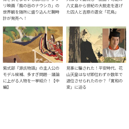
リ映画「風の谷のナウシカ」の
八丈島から世紀の大脱走を遂げ
世界観を随所に盛り込んだ腕時
た囚人と吉原の遊女「花鳥」
計が発売へ！
紫式部『源氏物語』の主人公の
見事に騙された！平安時代、花
モデル候補、多すぎ問題…議論
山天皇はなぜ即位わずか数年で
に上がる人物を一挙紹介！【中
退位させられたのか？「寛和の
編】
変」に迫る