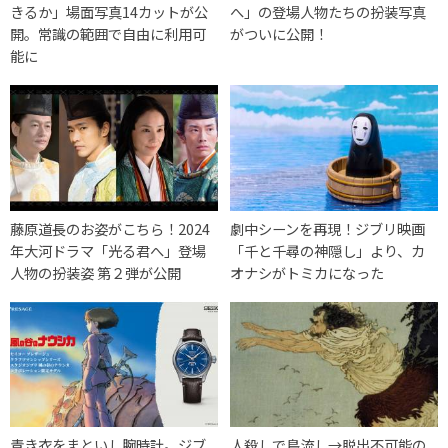
きるか」場面写真14カットが公
へ」の登場人物たちの扮装写真
開。常識の範囲で自由に利用可
がついに公開！
能に
藤原道長のお姿がこちら！2024
劇中シーンを再現！ジブリ映画
年大河ドラマ「光る君へ」登場
「千と千尋の神隠し」より、カ
人物の扮装姿 第２弾が公開
オナシがトミカになった
青き衣をまといし腕時計。ジブ
人殺しで島流し→脱出不可能の