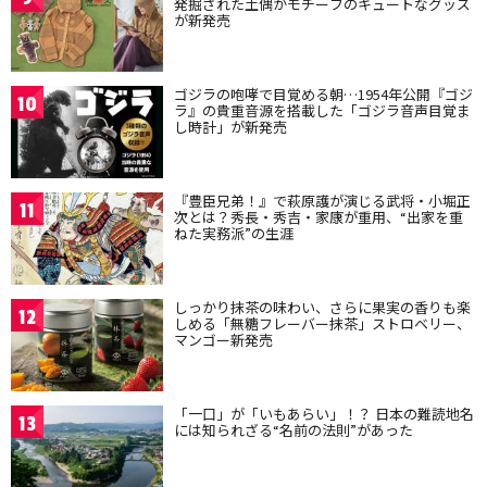
発掘された土偶がモチーフのキュートなグッズ
が新発売
ゴジラの咆哮で目覚める朝…1954年公開『ゴジ
10
ラ』の貴重音源を搭載した「ゴジラ音声目覚ま
し時計」が新発売
『豊臣兄弟！』で萩原護が演じる武将・小堀正
11
次とは？秀長・秀吉・家康が重用、“出家を重
ねた実務派”の生涯
しっかり抹茶の味わい、さらに果実の香りも楽
12
しめる「無糖フレーバー抹茶」ストロベリー、
マンゴー新発売
「一口」が「いもあらい」！？ 日本の難読地名
13
には知られざる“名前の法則”があった