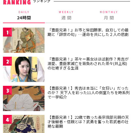
ランキング
RANKING
DAILY
WEEKLY
MONTHLY
24時間
週 間
月 間
『豊臣兄弟！』お市と柴田勝家、自刃しての最
1
期と「辞世の句」…運命を共にした２人の悲劇
『豊臣兄弟！』茶々＝悪女はほぼ創作？秀吉が
2
溺愛、豊臣家滅亡を背負わされた茶々(井上和)
の壮絶すぎる生涯
【豊臣兄弟！】秀吉は本当に「女狂い」だった
3
のか？ 天下人を彩った11人の側室たちを時系列
で一挙紹介
【豊臣兄弟！】22歳で散った長宗我部元親の天
4
才後継者・信親とは？武勇を奮った若武者の壮
絶な最期