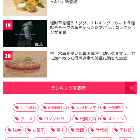
イ&茶」新登場
怪獣革を纏う！ダダ、エレキング…ウルトラ怪
19
獣モチーフの革を使った新アパレルコレクショ
ンが発表
村上水軍を率いた戦国武将！幼い弟を支え、共
20
に海へ散った得居通幸の波乱に満ちた生涯
ランキングを表示
江戸時代
戦国時代
大河ドラマ
平安時代
アニメ
ロングセラー
戦国武将
スイーツ
雑学
お菓子
幕末
漫画
時代劇
テレビ