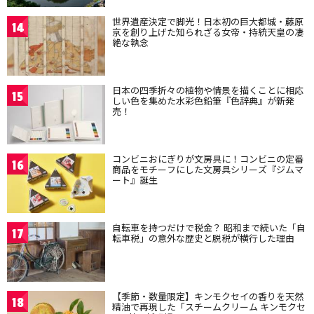
世界遺産決定で脚光！日本初の巨大都城・藤原
14
京を創り上げた知られざる女帝・持統天皇の凄
絶な執念
日本の四季折々の植物や情景を描くことに相応
15
しい色を集めた水彩色鉛筆『色辞典』が新発
売！
コンビニおにぎりが文房具に！コンビニの定番
16
商品をモチーフにした文房具シリーズ『ジムマ
ート』誕生
自転車を持つだけで税金？ 昭和まで続いた「自
17
転車税」の意外な歴史と脱税が横行した理由
【季節・数量限定】キンモクセイの香りを天然
18
精油で再現した「スチームクリーム キンモクセ