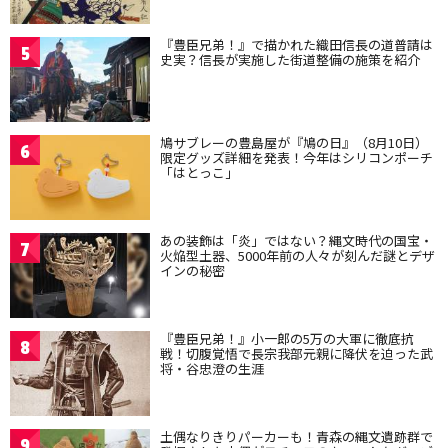
『豊臣兄弟！』で描かれた織田信長の道普請は
5
史実？信長が実施した街道整備の施策を紹介
鳩サブレーの豊島屋が『鳩の日』（8月10日）
6
限定グッズ詳細を発表！今年はシリコンポーチ
「はとっこ」
あの装飾は「炎」ではない？縄文時代の国宝・
7
火焔型土器、5000年前の人々が刻んだ謎とデザ
インの秘密
『豊臣兄弟！』小一郎の5万の大軍に徹底抗
8
戦！切腹覚悟で長宗我部元親に降伏を迫った武
将・谷忠澄の生涯
土偶なりきりパーカーも！青森の縄文遺跡群で
9