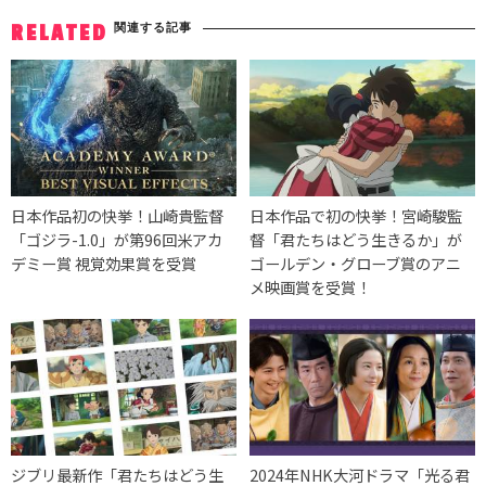
関連する記事
RELATED
日本作品初の快挙！山崎貴監督
日本作品で初の快挙！宮崎駿監
「ゴジラ-1.0」が第96回米アカ
督「君たちはどう生きるか」が
デミー賞 視覚効果賞を受賞
ゴールデン・グローブ賞のアニ
メ映画賞を受賞！
ジブリ最新作「君たちはどう生
2024年NHK大河ドラマ「光る君