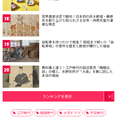
世界遺産決定で脚光！日本初の巨大都城・藤原
18
京を創り上げた知られざる女帝・持統天皇の凄
絶な執念
自転車を持つだけで税金？ 昭和まで続いた「自
19
転車税」の意外な歴史と脱税が横行した理由
教科書と違う！江戸時代の田沼意次「賄賂伝
20
説」の嘘と、水野忠邦が「大奥」を敵に回した
本当の理由
ランキングを表示
江戸時代
戦国時代
大河ドラマ
平安時代