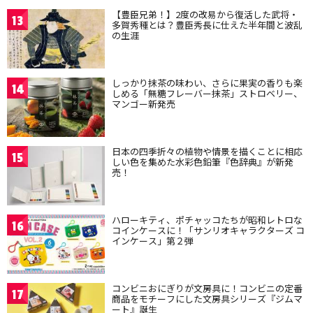
【豊臣兄弟！】2度の改易から復活した武将・
13
多賀秀種とは？豊臣秀長に仕えた半年間と波乱
の生涯
しっかり抹茶の味わい、さらに果実の香りも楽
14
しめる「無糖フレーバー抹茶」ストロベリー、
マンゴー新発売
日本の四季折々の植物や情景を描くことに相応
15
しい色を集めた水彩色鉛筆『色辞典』が新発
売！
ハローキティ、ポチャッコたちが昭和レトロな
16
コインケースに！「サンリオキャラクターズ コ
インケース」第２弾
コンビニおにぎりが文房具に！コンビニの定番
17
商品をモチーフにした文房具シリーズ『ジムマ
ート』誕生