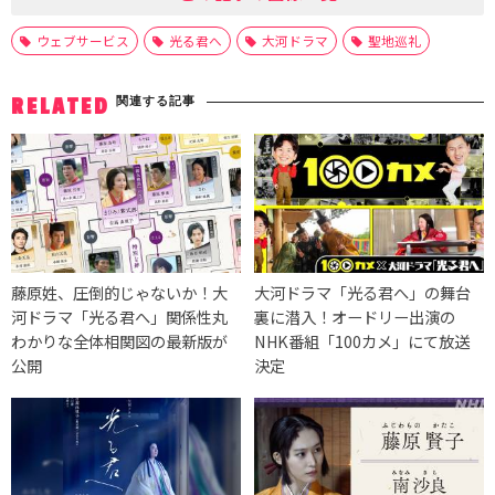
ウェブサービス
光る君へ
大河ドラマ
聖地巡礼
関連する記事
RELATED
藤原姓、圧倒的じゃないか！大
大河ドラマ「光る君へ」の舞台
河ドラマ「光る君へ」関係性丸
裏に潜入！オードリー出演の
わかりな全体相関図の最新版が
NHK番組「100カメ」にて放送
公開
決定