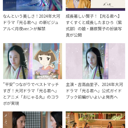
なんという美しさ！2024年大河
成長著しい賢子！【光る君へ】
ドラマ『光る君へ』の新ビジュ
すくすくと成長したまひろ（紫
アル＜月夜ver.＞が解禁
式部）の娘・藤原賢子の扮装写
真が公開
”平安”つながりでベストマッチ
主演・吉高由里子、2024年大河
すぎ！大河ドラマ「光る君へ」
ドラマ「光る君へ」公式ガイド
とアニメ「おじゃる丸」のコラ
ブック前編がいよいよ発売へ
ボが実現