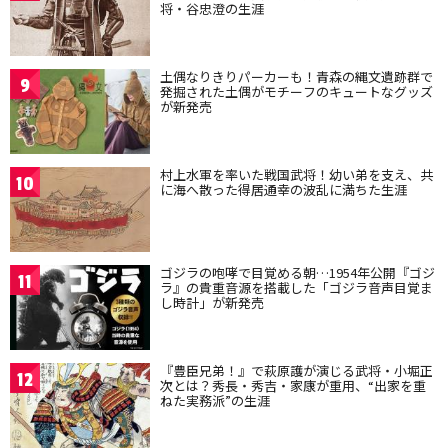
将・谷忠澄の生涯
土偶なりきりパーカーも！青森の縄文遺跡群で
9
発掘された土偶がモチーフのキュートなグッズ
が新発売
村上水軍を率いた戦国武将！幼い弟を支え、共
10
に海へ散った得居通幸の波乱に満ちた生涯
ゴジラの咆哮で目覚める朝…1954年公開『ゴジ
11
ラ』の貴重音源を搭載した「ゴジラ音声目覚ま
し時計」が新発売
『豊臣兄弟！』で萩原護が演じる武将・小堀正
12
次とは？秀長・秀吉・家康が重用、“出家を重
ねた実務派”の生涯