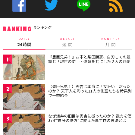
ランキング
RANKING
DAILY
WEEKLY
MONTHLY
24時間
週 間
月 間
『豊臣兄弟！』お市と柴田勝家、自刃しての最
1
期と「辞世の句」…運命を共にした２人の悲劇
【豊臣兄弟！】秀吉は本当に「女狂い」だった
2
のか？ 天下人を彩った11人の側室たちを時系列
で一挙紹介
なぜ浅井の旧臣は秀吉に従ったのか？ 武力を使
3
わず“自分の味方”に変えた裏工作の技法とは