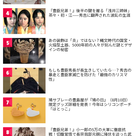
『豊臣兄弟！』後半の鍵を握る「浅井三姉妹」
4
茶々・初・江——秀吉に翻弄された波乱の生涯
あの装飾は「炎」ではない？縄文時代の国宝・
5
火焔型土器、5000年前の人々が刻んだ謎とデザ
インの秘密
もしも豊臣秀長が長生きしていたら…？秀吉の
6
暴走と豊臣家滅亡を防げた「最強のカリスマ
性」
鳩サブレーの豊島屋が『鳩の日』（8月10日）
7
限定グッズ詳細を発表！今年はシリコンポーチ
「はとっこ」
『豊臣兄弟！』小一郎の5万の大軍に徹底抗
8
戦！切腹覚悟で長宗我部元親に降伏を迫った武