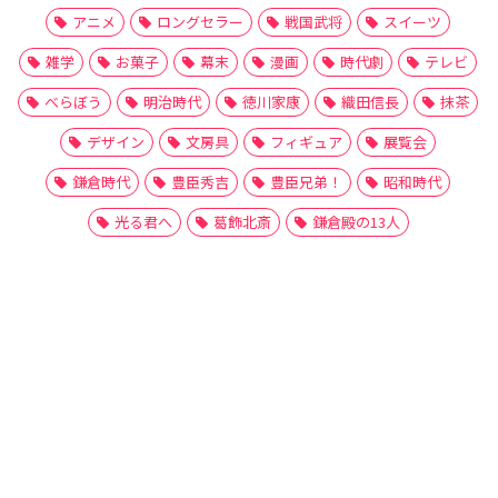
アニメ
ロングセラー
戦国武将
スイーツ
雑学
お菓子
幕末
漫画
時代劇
テレビ
べらぼう
明治時代
徳川家康
織田信長
抹茶
デザイン
文房具
フィギュア
展覧会
鎌倉時代
豊臣秀吉
豊臣兄弟！
昭和時代
光る君へ
葛飾北斎
鎌倉殿の13人