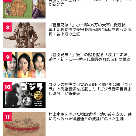
が新発売
『豊臣兄弟！』小一郎の5万の大軍に徹底抗
8
戦！切腹覚悟で長宗我部元親に降伏を迫った武
将・谷忠澄の生涯
『豊臣兄弟！』後半の鍵を握る「浅井三姉妹」
9
茶々・初・江——秀吉に翻弄された波乱の生涯
ゴジラの咆哮で目覚める朝…1954年公開『ゴジ
10
ラ』の貴重音源を搭載した「ゴジラ音声目覚ま
し時計」が新発売
村上水軍を率いた戦国武将！幼い弟を支え、共
11
に海へ散った得居通幸の波乱に満ちた生涯