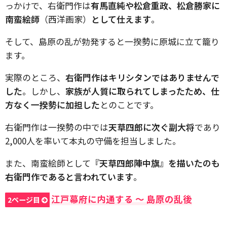
っかけで、右衛門作は
有馬直純や松倉重政、松倉勝家に
南蛮絵師
（西洋画家）
として仕えます
。
そして、島原の乱が勃発すると一揆勢に原城に立て籠り
ます。
実際のところ、
右衛門作はキリシタンではありませんで
した
。しかし、
家族が人質に取られてしまったため、仕
方なく一揆勢に加担した
とのことです。
右衛門作は一揆勢の中では
天草四郎に次ぐ副大将
であり
2,000人を率いて本丸の守備を担当しました。
また、南蛮絵師として
『天草四郎陣中旗』を描いたのも
右衛門作であると言われています
。
江戸幕府に内通する 〜 島原の乱後
2ページ目