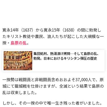
寛永14年（1637）から寛永15年（1638）の間に勃発し
たキリスト教徒や農民、浪人たちが起こした大規模な一
揆・
島原の乱
。
集団処刑、熱湯漬け拷問…そして島原の乱、
勃発。日本におけるキリシタン弾圧の歴史
一揆勢は戦闘員と非戦闘員含めおおよそ37,000人で、原
城にて籠城戦を仕掛けますが、全滅という結果で島原の
乱は収束しました。
しかし、その一揆の中で唯一生き残った者がいました。