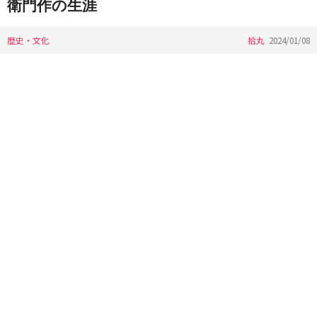
衛門作の生涯
歴史・文化
拾丸
2024/01/08