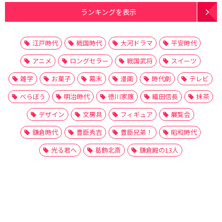
ランキングを表示
江戸時代
戦国時代
大河ドラマ
平安時代
アニメ
ロングセラー
戦国武将
スイーツ
雑学
お菓子
幕末
漫画
時代劇
テレビ
べらぼう
明治時代
徳川家康
織田信長
抹茶
デザイン
文房具
フィギュア
展覧会
鎌倉時代
豊臣秀吉
豊臣兄弟！
昭和時代
光る君へ
葛飾北斎
鎌倉殿の13人