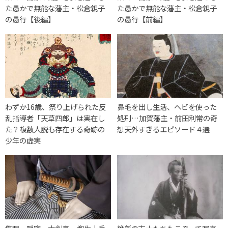
た愚かで無能な藩主・松倉親子
た愚かで無能な藩主・松倉親子
の愚行【後編】
の愚行【前編】
わずか16歳、祭り上げられた反
鼻毛を出し生活、ヘビを使った
乱指導者「天草四郎」は実在し
処刑…加賀藩主・前田利常の奇
た？複数人説も存在する奇跡の
想天外すぎるエピソード４選
少年の虚実