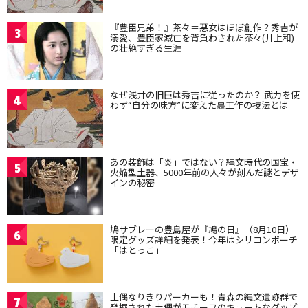
『豊臣兄弟！』茶々＝悪女はほぼ創作？秀吉が
3
溺愛、豊臣家滅亡を背負わされた茶々(井上和)
の壮絶すぎる生涯
なぜ浅井の旧臣は秀吉に従ったのか？ 武力を使
4
わず“自分の味方”に変えた裏工作の技法とは
あの装飾は「炎」ではない？縄文時代の国宝・
5
火焔型土器、5000年前の人々が刻んだ謎とデザ
インの秘密
鳩サブレーの豊島屋が『鳩の日』（8月10日）
6
限定グッズ詳細を発表！今年はシリコンポーチ
「はとっこ」
土偶なりきりパーカーも！青森の縄文遺跡群で
7
発掘された土偶がモチーフのキュートなグッズ