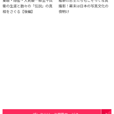
隻眼・隠密・大剣豪…柳生十兵
維新の志士たちもこぞって写真
衛の生涯と数々の「伝説」の真
撮影！幕末は日本の写真文化の
相をさぐる【後編】
夜明け