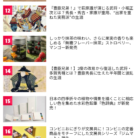
『豊臣兄弟！』で萩原護が演じる武将・小堀正
12
次とは？秀長・秀吉・家康が重用、“出家を重
ねた実務派”の生涯
しっかり抹茶の味わい、さらに果実の香りも楽
13
しめる「無糖フレーバー抹茶」ストロベリー、
マンゴー新発売
【豊臣兄弟！】2度の改易から復活した武将・
14
多賀秀種とは？豊臣秀長に仕えた半年間と波乱
の生涯
日本の四季折々の植物や情景を描くことに相応
15
しい色を集めた水彩色鉛筆『色辞典』が新発
売！
コンビニおにぎりが文房具に！コンビニの定番
16
商品をモチーフにした文房具シリーズ『ジムマ
ート』誕生