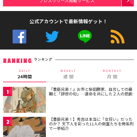
プレスリリース掲載サービス
公式アカウントで最新情報ゲット！
ランキング
RANKING
DAILY
WEEKLY
MONTHLY
24時間
週 間
月 間
『豊臣兄弟！』お市と柴田勝家、自刃しての最
1
期と「辞世の句」…運命を共にした２人の悲劇
【豊臣兄弟！】秀吉は本当に「女狂い」だった
2
のか？ 天下人を彩った11人の側室たちを時系列
で一挙紹介