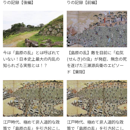
りの記録【後編】
りの記録【前編】
今は「島原の乱」とは呼ばれて
【島原の乱】敵を目前に「疝気
いない！日本史上最大の内乱の
(せんき)の虫」が発症、無念の死
知られざる実態とは！？
を遂げた三瀬源兵衛のエピソー
ド【葉隠】
江戸時代、極めて非人道的な政
江戸時代、極めて非人道的な政
策で「島原の乱」を引き起こし
策で「島原の乱」を引き起こし