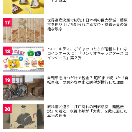
世界遺産決定で脚光！日本初の巨大都城・藤原
17
京を創り上げた知られざる女帝・持統天皇の凄
絶な執念
ハローキティ、ポチャッコたちが昭和レトロな
18
コインケースに！「サンリオキャラクターズ コ
インケース」第２弾
自転車を持つだけで税金？ 昭和まで続いた「自
19
転車税」の意外な歴史と脱税が横行した理由
教科書と違う！江戸時代の田沼意次「賄賂伝
20
説」の嘘と、水野忠邦が「大奥」を敵に回した
本当の理由