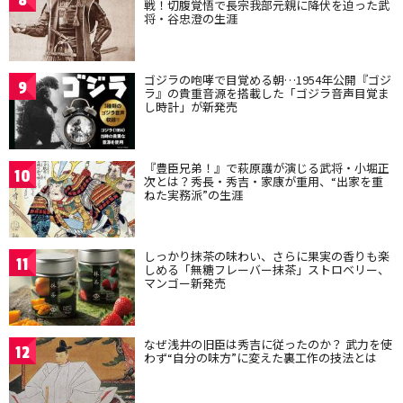
戦！切腹覚悟で長宗我部元親に降伏を迫った武
将・谷忠澄の生涯
ゴジラの咆哮で目覚める朝…1954年公開『ゴジ
9
ラ』の貴重音源を搭載した「ゴジラ音声目覚ま
し時計」が新発売
『豊臣兄弟！』で萩原護が演じる武将・小堀正
10
次とは？秀長・秀吉・家康が重用、“出家を重
ねた実務派”の生涯
しっかり抹茶の味わい、さらに果実の香りも楽
11
しめる「無糖フレーバー抹茶」ストロベリー、
マンゴー新発売
なぜ浅井の旧臣は秀吉に従ったのか？ 武力を使
12
わず“自分の味方”に変えた裏工作の技法とは