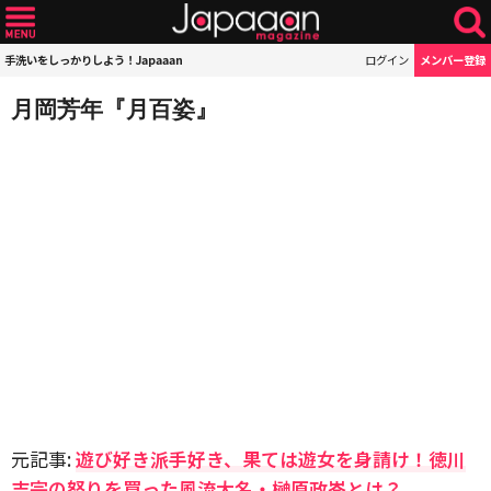
手洗いをしっかりしよう！Japaaan
ログイン
メンバー登録
月岡芳年『月百姿』
元記事:
遊び好き派手好き、果ては遊女を身請け！徳川
吉宗の怒りを買った風流大名・榊原政岑とは？