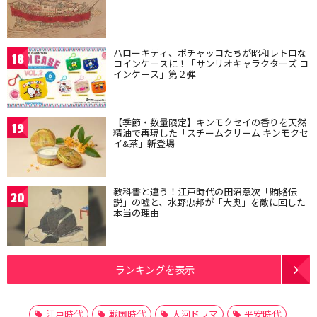
ハローキティ、ポチャッコたちが昭和レトロな
18
コインケースに！「サンリオキャラクターズ コ
インケース」第２弾
【季節・数量限定】キンモクセイの香りを天然
19
精油で再現した「スチームクリーム キンモクセ
イ&茶」新登場
教科書と違う！江戸時代の田沼意次「賄賂伝
20
説」の嘘と、水野忠邦が「大奥」を敵に回した
本当の理由
ランキングを表示
江戸時代
戦国時代
大河ドラマ
平安時代