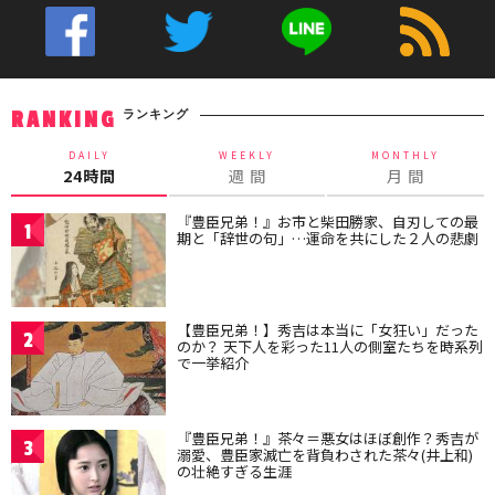
ランキング
RANKING
DAILY
WEEKLY
MONTHLY
24時間
週 間
月 間
『豊臣兄弟！』お市と柴田勝家、自刃しての最
1
期と「辞世の句」…運命を共にした２人の悲劇
【豊臣兄弟！】秀吉は本当に「女狂い」だった
2
のか？ 天下人を彩った11人の側室たちを時系列
で一挙紹介
『豊臣兄弟！』茶々＝悪女はほぼ創作？秀吉が
3
溺愛、豊臣家滅亡を背負わされた茶々(井上和)
の壮絶すぎる生涯