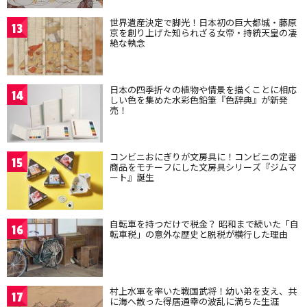
世界遺産決定で脚光！日本初の巨大都城・藤原
13
京を創り上げた知られざる女帝・持統天皇の凄
絶な執念
日本の四季折々の植物や情景を描くことに相応
14
しい色を集めた水彩色鉛筆『色辞典』が新発
売！
コンビニおにぎりが文房具に！コンビニの定番
15
商品をモチーフにした文房具シリーズ『ジムマ
ート』誕生
自転車を持つだけで税金？ 昭和まで続いた「自
16
転車税」の意外な歴史と脱税が横行した理由
村上水軍を率いた戦国武将！幼い弟を支え、共
17
に海へ散った得居通幸の波乱に満ちた生涯