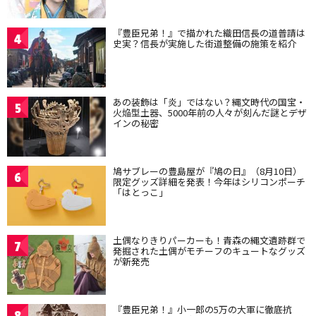
『豊臣兄弟！』で描かれた織田信長の道普請は
4
史実？信長が実施した街道整備の施策を紹介
あの装飾は「炎」ではない？縄文時代の国宝・
5
火焔型土器、5000年前の人々が刻んだ謎とデザ
インの秘密
鳩サブレーの豊島屋が『鳩の日』（8月10日）
6
限定グッズ詳細を発表！今年はシリコンポーチ
「はとっこ」
土偶なりきりパーカーも！青森の縄文遺跡群で
7
発掘された土偶がモチーフのキュートなグッズ
が新発売
『豊臣兄弟！』小一郎の5万の大軍に徹底抗
8