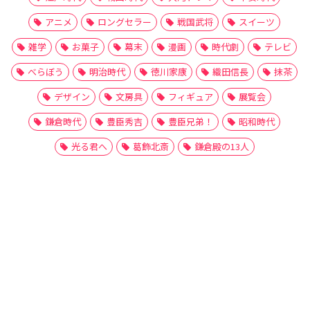
アニメ
ロングセラー
戦国武将
スイーツ
雑学
お菓子
幕末
漫画
時代劇
テレビ
べらぼう
明治時代
徳川家康
織田信長
抹茶
デザイン
文房具
フィギュア
展覧会
鎌倉時代
豊臣秀吉
豊臣兄弟！
昭和時代
光る君へ
葛飾北斎
鎌倉殿の13人