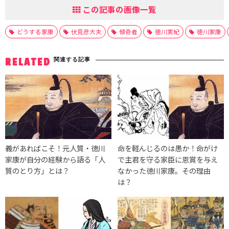
この記事の画像一覧
どうする家康
伏見彦大夫
傾奇者
徳川実紀
徳川家康
関連する記事
RELATED
義があればこそ！元人質・徳川
命を軽んじるのは愚か！命がけ
家康が自分の経験から語る「人
で主君を守る家臣に恩賞を与え
質のとり方」とは？
なかった徳川家康。その理由
は？