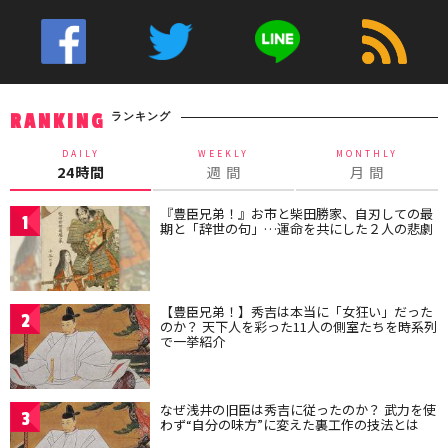
ランキング
RANKING
DAILY
WEEKLY
MONTHLY
24時間
週 間
月 間
『豊臣兄弟！』お市と柴田勝家、自刃しての最
1
期と「辞世の句」…運命を共にした２人の悲劇
【豊臣兄弟！】秀吉は本当に「女狂い」だった
2
のか？ 天下人を彩った11人の側室たちを時系列
で一挙紹介
なぜ浅井の旧臣は秀吉に従ったのか？ 武力を使
3
わず“自分の味方”に変えた裏工作の技法とは