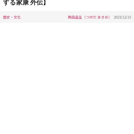
する家康 外伝】
歴史・文化
角田晶生（つのだ あきお）
2023/12/15