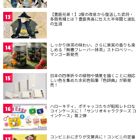
【豊臣兄弟！】2度の改易から復活した武将・
13
多賀秀種とは？豊臣秀長に仕えた半年間と波乱
の生涯
しっかり抹茶の味わい、さらに果実の香りも楽
14
しめる「無糖フレーバー抹茶」ストロベリー、
マンゴー新発売
日本の四季折々の植物や情景を描くことに相応
15
しい色を集めた水彩色鉛筆『色辞典』が新発
売！
ハローキティ、ポチャッコたちが昭和レトロな
16
コインケースに！「サンリオキャラクターズ コ
インケース」第２弾
コンビニおにぎりが文房具に！コンビニの定番
17