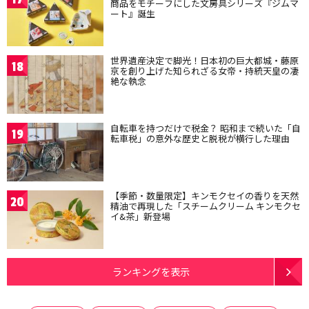
商品をモチーフにした文房具シリーズ『ジムマ
ート』誕生
世界遺産決定で脚光！日本初の巨大都城・藤原
18
京を創り上げた知られざる女帝・持統天皇の凄
絶な執念
自転車を持つだけで税金？ 昭和まで続いた「自
19
転車税」の意外な歴史と脱税が横行した理由
【季節・数量限定】キンモクセイの香りを天然
20
精油で再現した「スチームクリーム キンモクセ
イ&茶」新登場
ランキングを表示