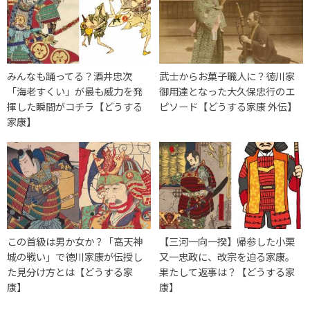
みんなも踊ってる？酒井忠次
武士からお菓子職人に？徳川家
「海老すくい」が最も威力を発
御用達となった大久保忠行のエ
揮した瞬間がコチラ【どうする
ピソード【どうする家康 外伝】
家康】
この首級は男か女か？「高天神
【三河一向一揆】帰参した小栗
城の戦い」で徳川家康が伝授し
又一忠政に、改宗を迫る家康。
た見分け方とは【どうする家
果たして返事は？【どうする家
康】
康】