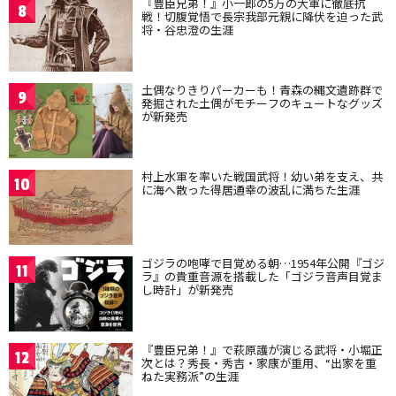
『豊臣兄弟！』小一郎の5万の大軍に徹底抗
8
戦！切腹覚悟で長宗我部元親に降伏を迫った武
将・谷忠澄の生涯
土偶なりきりパーカーも！青森の縄文遺跡群で
9
発掘された土偶がモチーフのキュートなグッズ
が新発売
村上水軍を率いた戦国武将！幼い弟を支え、共
10
に海へ散った得居通幸の波乱に満ちた生涯
ゴジラの咆哮で目覚める朝…1954年公開『ゴジ
11
ラ』の貴重音源を搭載した「ゴジラ音声目覚ま
し時計」が新発売
『豊臣兄弟！』で萩原護が演じる武将・小堀正
12
次とは？秀長・秀吉・家康が重用、“出家を重
ねた実務派”の生涯