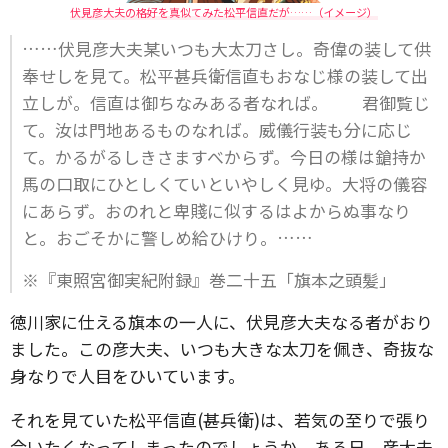
伏見彦大夫の格好を真似てみた松平信直だが……（イメージ）
……伏見彦大夫某いつも大太刀さし。奇偉の装して供
奉せしを見て。松平甚兵衛信直もおなじ様の装して出
立しが。信直は御ちなみある者なれば。 君御覧じ
て。汝は門地あるものなれば。威儀行装も分に応じ
て。かるがるしきさますべからず。今日の様は鎗持か
馬の口取にひとしくていといやしく見ゆ。大将の儀容
にあらず。おのれと卑賤に似するはよからぬ事なり
と。おごそかに警しめ給ひけり。……
※『東照宮御実紀附録』巻二十五「旗本之頭髪」
徳川家に仕える旗本の一人に、伏見彦大夫なる者がおり
ました。この彦大夫、いつも大きな太刀を佩き、奇抜な
身なりで人目をひいています。
それを見ていた松平信直(甚兵衛)は、若気の至りで張り
合いたくなってしまったのでしょうか。ある日、彦大夫