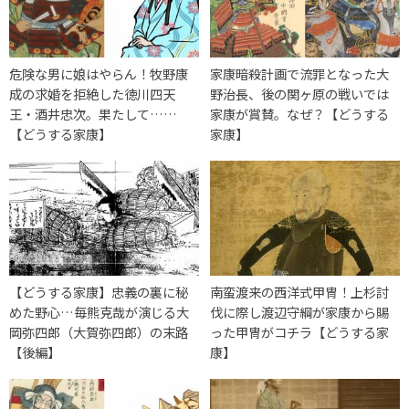
危険な男に娘はやらん！牧野康
家康暗殺計画で流罪となった大
成の求婚を拒絶した徳川四天
野治長、後の関ヶ原の戦いでは
王・酒井忠次。果たして……
家康が賞賛。なぜ？【どうする
【どうする家康】
家康】
【どうする家康】忠義の裏に秘
南蛮渡来の西洋式甲冑！上杉討
めた野心…毎熊克哉が演じる大
伐に際し渡辺守綱が家康から賜
岡弥四郎（大賀弥四郎）の末路
った甲冑がコチラ【どうする家
【後編】
康】