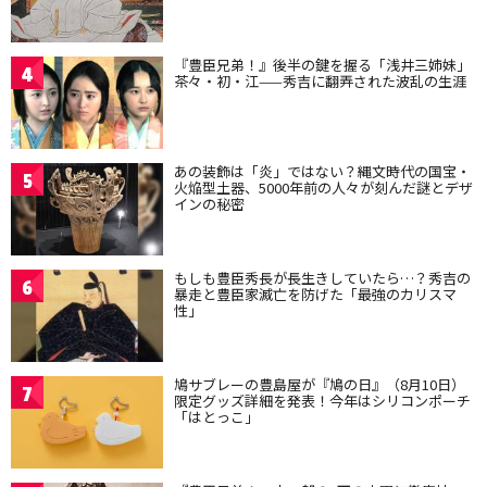
『豊臣兄弟！』後半の鍵を握る「浅井三姉妹」
4
茶々・初・江——秀吉に翻弄された波乱の生涯
あの装飾は「炎」ではない？縄文時代の国宝・
5
火焔型土器、5000年前の人々が刻んだ謎とデザ
インの秘密
もしも豊臣秀長が長生きしていたら…？秀吉の
6
暴走と豊臣家滅亡を防げた「最強のカリスマ
性」
鳩サブレーの豊島屋が『鳩の日』（8月10日）
7
限定グッズ詳細を発表！今年はシリコンポーチ
「はとっこ」