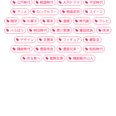
江戸時代
戦国時代
大河ドラマ
平安時代
アニメ
ロングセラー
戦国武将
スイーツ
雑学
お菓子
幕末
漫画
時代劇
テレビ
べらぼう
明治時代
徳川家康
織田信長
抹茶
デザイン
文房具
フィギュア
展覧会
鎌倉時代
豊臣秀吉
豊臣兄弟！
昭和時代
光る君へ
葛飾北斎
鎌倉殿の13人