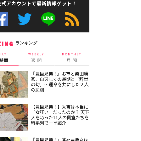
公式アカウントで最新情報ゲット！
ランキング
KING
ILY
WEEKLY
MONTHLY
4時間
週 間
月 間
『豊臣兄弟！』お市と柴田勝
家、自刃しての最期と「辞世
の句」…運命を共にした２人
の悲劇
【豊臣兄弟！】秀吉は本当に
「女狂い」だったのか？ 天下
人を彩った11人の側室たちを
時系列で一挙紹介
『豊臣兄弟！』茶々＝悪女は