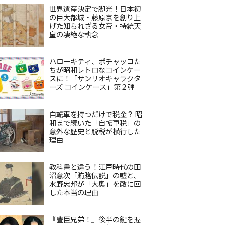
世界遺産決定で脚光！日本初
の巨大都城・藤原京を創り上
げた知られざる女帝・持統天
皇の凄絶な執念
ハローキティ、ポチャッコた
ちが昭和レトロなコインケー
スに！「サンリオキャラクタ
ーズ コインケース」第２弾
自転車を持つだけで税金？ 昭
和まで続いた「自転車税」の
意外な歴史と脱税が横行した
理由
教科書と違う！江戸時代の田
沼意次「賄賂伝説」の嘘と、
水野忠邦が「大奥」を敵に回
した本当の理由
『豊臣兄弟！』後半の鍵を握