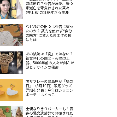
ほぼ創作？秀吉が溺愛、豊臣
家滅亡を背負わされた茶々
(井上和)の壮絶すぎる生涯
なぜ浅井の旧臣は秀吉に従っ
たのか？ 武力を使わず“自分
の味方”に変えた裏工作の技
法とは
あの装飾は「炎」ではない？
縄文時代の国宝・火焔型土
器、5000年前の人々が刻んだ
謎とデザインの秘密
鳩サブレーの豊島屋が『鳩の
日』（8月10日）限定グッズ
詳細を発表！今年はシリコン
ポーチ「はとっこ」
土偶なりきりパーカーも！青
森の縄文遺跡群で発掘された