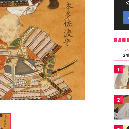
RAN
DA
2
1
2