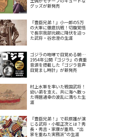
土偶がモチーフのキュートな
グッズが新発売
『豊臣兄弟！』小一郎の5万
の大軍に徹底抗戦！切腹覚悟
で長宗我部元親に降伏を迫っ
た武将・谷忠澄の生涯
ゴジラの咆哮で目覚める朝…
1954年公開『ゴジラ』の貴重
音源を搭載した「ゴジラ音声
目覚まし時計」が新発売
村上水軍を率いた戦国武将！
幼い弟を支え、共に海へ散っ
た得居通幸の波乱に満ちた生
涯
『豊臣兄弟！』で萩原護が演
じる武将・小堀正次とは？秀
長・秀吉・家康が重用、“出
家を重ねた実務派”の生涯