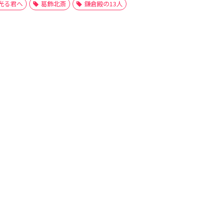
光る君へ
葛飾北斎
鎌倉殿の13人