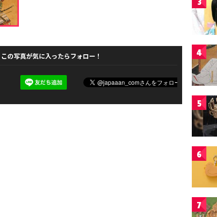
3
4
この写真が気に入ったらフォロー！
5
6
7