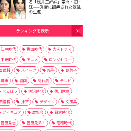
る「浅井三姉妹」茶々・初・
江——秀吉に翻弄された波乱
の生涯
ランキングを表示
江戸時代
戦国時代
大河ドラマ
平安時代
アニメ
ロングセラー
国武将
スイーツ
雑学
お菓子
幕末
漫画
時代劇
テレビ
べらぼう
明治時代
徳川家康
田信長
抹茶
デザイン
文房具
フィギュア
展覧会
鎌倉時代
豊臣秀吉
豊臣兄弟！
昭和時代