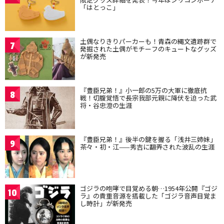
「はとっこ」
土偶なりきりパーカーも！青森の縄文遺跡群で
7
発掘された土偶がモチーフのキュートなグッズ
が新発売
『豊臣兄弟！』小一郎の5万の大軍に徹底抗
8
戦！切腹覚悟で長宗我部元親に降伏を迫った武
将・谷忠澄の生涯
『豊臣兄弟！』後半の鍵を握る「浅井三姉妹」
9
茶々・初・江——秀吉に翻弄された波乱の生涯
ゴジラの咆哮で目覚める朝…1954年公開『ゴジ
10
ラ』の貴重音源を搭載した「ゴジラ音声目覚ま
し時計」が新発売