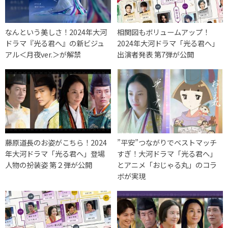
なんという美しさ！2024年大河
相関図もボリュームアップ！
ドラマ『光る君へ』の新ビジュ
2024年大河ドラマ「光る君へ」
アル＜月夜ver.＞が解禁
出演者発表 第7弾が公開
藤原道長のお姿がこちら！2024
”平安”つながりでベストマッチ
年大河ドラマ「光る君へ」登場
すぎ！大河ドラマ「光る君へ」
人物の扮装姿 第２弾が公開
とアニメ「おじゃる丸」のコラ
ボが実現