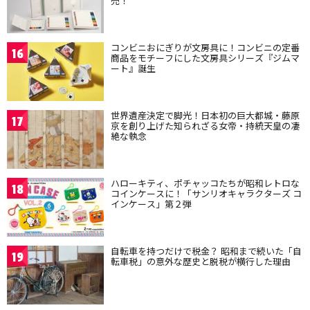
売！
コンビニおにぎりが文房具に！コンビニの定番
16
商品をモチーフにした文房具シリーズ『ジムマ
ート』誕生
世界遺産決定で脚光！日本初の巨大都城・藤原
17
京を創り上げた知られざる女帝・持統天皇の凄
絶な執念
ハローキティ、ポチャッコたちが昭和レトロな
18
コインケースに！「サンリオキャラクターズ コ
インケース」第２弾
自転車を持つだけで税金？ 昭和まで続いた「自
19
転車税」の意外な歴史と脱税が横行した理由