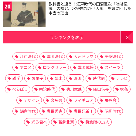
教科書と違う！江戸時代の田沼意次「賄賂伝
20
説」の嘘と、水野忠邦が「大奥」を敵に回した
本当の理由
ランキングを表示
江戸時代
戦国時代
大河ドラマ
平安時代
アニメ
ロングセラー
戦国武将
スイーツ
雑学
お菓子
幕末
漫画
時代劇
テレビ
べらぼう
明治時代
徳川家康
織田信長
抹茶
デザイン
文房具
フィギュア
展覧会
鎌倉時代
豊臣秀吉
豊臣兄弟！
昭和時代
光る君へ
葛飾北斎
鎌倉殿の13人