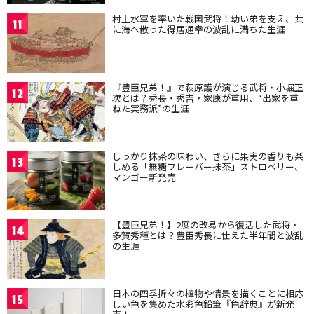
村上水軍を率いた戦国武将！幼い弟を支え、共
11
に海へ散った得居通幸の波乱に満ちた生涯
『豊臣兄弟！』で萩原護が演じる武将・小堀正
12
次とは？秀長・秀吉・家康が重用、“出家を重
ねた実務派”の生涯
しっかり抹茶の味わい、さらに果実の香りも楽
13
しめる「無糖フレーバー抹茶」ストロベリー、
マンゴー新発売
【豊臣兄弟！】2度の改易から復活した武将・
14
多賀秀種とは？豊臣秀長に仕えた半年間と波乱
の生涯
日本の四季折々の植物や情景を描くことに相応
15
しい色を集めた水彩色鉛筆『色辞典』が新発