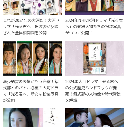
これが2024年の大河だ！大河ド
2024年NHK大河ドラマ「光る君
ラマ「光る君へ」扮装姿が反映
へ」の登場人物たちの扮装写真
された全体相関図を公開
がついに公開！
清少納言の表情がもう完璧！紫
2024年大河ドラマ「光る君へ」
式部とのバトル必至？大河ドラ
の公式歴史ハンドブックが発
マ「光る君へ」新たな扮装写真
売！紫式部の人物像や時代背景
が公開
を解説