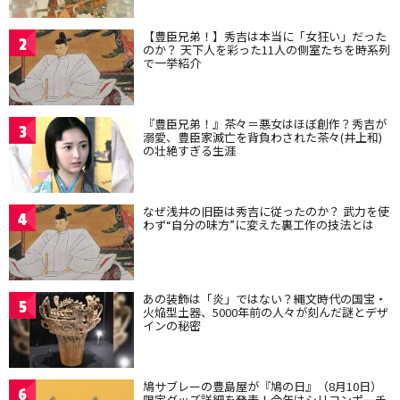
【豊臣兄弟！】秀吉は本当に「女狂い」だった
2
のか？ 天下人を彩った11人の側室たちを時系列
で一挙紹介
『豊臣兄弟！』茶々＝悪女はほぼ創作？秀吉が
3
溺愛、豊臣家滅亡を背負わされた茶々(井上和)
の壮絶すぎる生涯
なぜ浅井の旧臣は秀吉に従ったのか？ 武力を使
4
わず“自分の味方”に変えた裏工作の技法とは
あの装飾は「炎」ではない？縄文時代の国宝・
5
火焔型土器、5000年前の人々が刻んだ謎とデザ
インの秘密
鳩サブレーの豊島屋が『鳩の日』（8月10日）
6
限定グッズ詳細を発表！今年はシリコンポーチ