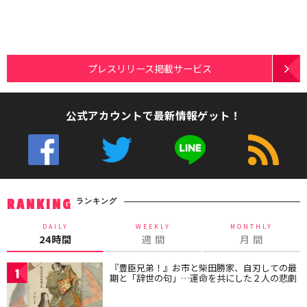
プレスリリース掲載サービス
公式アカウントで最新情報ゲット！
ランキング
RANKING
DAILY
WEEKLY
MONTHLY
24時間
週 間
月 間
『豊臣兄弟！』お市と柴田勝家、自刃しての最
1
期と「辞世の句」…運命を共にした２人の悲劇