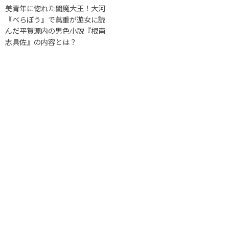
美青年に惚れた閻魔大王！大河
『べらぼう』で蔦重が遊女に読
んだ平賀源内の男色小説『根南
志具佐』の内容とは？