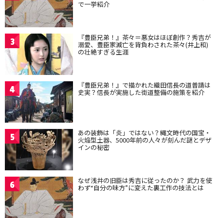
で一挙紹介
『豊臣兄弟！』茶々＝悪女はほぼ創作？秀吉が
3
溺愛、豊臣家滅亡を背負わされた茶々(井上和)
の壮絶すぎる生涯
『豊臣兄弟！』で描かれた織田信長の道普請は
4
史実？信長が実施した街道整備の施策を紹介
あの装飾は「炎」ではない？縄文時代の国宝・
5
火焔型土器、5000年前の人々が刻んだ謎とデザ
インの秘密
なぜ浅井の旧臣は秀吉に従ったのか？ 武力を使
6
わず“自分の味方”に変えた裏工作の技法とは