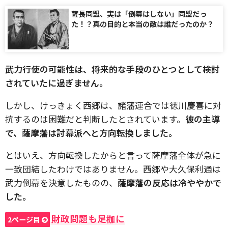
薩長同盟、実は「倒幕はしない」同盟だっ
た！？真の目的と本当の敵は誰だったのか？
武力行使の可能性は、将来的な手段のひとつとして検討
されていたに過ぎません。
しかし、けっきょく西郷は、諸藩連合では徳川慶喜に対
抗するのは困難だと判断したとされています。
彼の主導
で、薩摩藩は討幕派へと方向転換しました。
とはいえ、方向転換したからと言って薩摩藩全体が急に
一致団結したわけではありません。西郷や大久保利通は
武力倒幕を決意したものの、
薩摩藩の反応は冷ややかで
した。
財政問題も足枷に
2ページ目