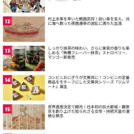
村上水軍を率いた戦国武将！幼い弟を支え、共
12
に海へ散った得居通幸の波乱に満ちた生涯
しっかり抹茶の味わい、さらに果実の香りも楽
13
しめる「無糖フレーバー抹茶」ストロベリー、
マンゴー新発売
コンビニおにぎりが文房具に！コンビニの定番
14
商品をモチーフにした文房具シリーズ『ジムマ
ート』誕生
世界遺産決定で脚光！日本初の巨大都城・藤原
15
京を創り上げた知られざる女帝・持統天皇の凄
絶な執念