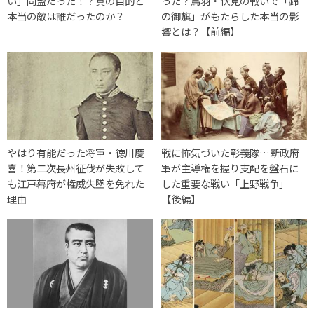
い」同盟だった！？真の目的と
った？鳥羽・伏見の戦いで「錦
本当の敵は誰だったのか？
の御旗」がもたらした本当の影
響とは？【前編】
やはり有能だった将軍・徳川慶
戦に怖気づいた彰義隊…新政府
喜！第二次長州征伐が失敗して
軍が主導権を握り支配を盤石に
も江戸幕府が権威失墜を免れた
した重要な戦い「上野戦争」
理由
【後編】