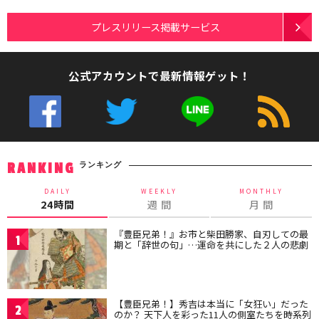
プレスリリース掲載サービス
公式アカウントで最新情報ゲット！
ランキング
RANKING
DAILY
WEEKLY
MONTHLY
24時間
週 間
月 間
『豊臣兄弟！』お市と柴田勝家、自刃しての最
1
期と「辞世の句」…運命を共にした２人の悲劇
【豊臣兄弟！】秀吉は本当に「女狂い」だった
2
のか？ 天下人を彩った11人の側室たちを時系列