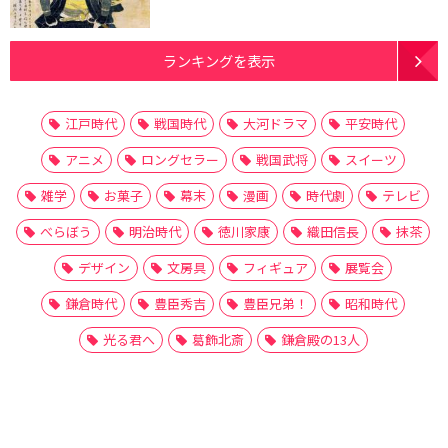
ランキングを表示
江戸時代
戦国時代
大河ドラマ
平安時代
アニメ
ロングセラー
戦国武将
スイーツ
雑学
お菓子
幕末
漫画
時代劇
テレビ
べらぼう
明治時代
徳川家康
織田信長
抹茶
デザイン
文房具
フィギュア
展覧会
鎌倉時代
豊臣秀吉
豊臣兄弟！
昭和時代
光る君へ
葛飾北斎
鎌倉殿の13人