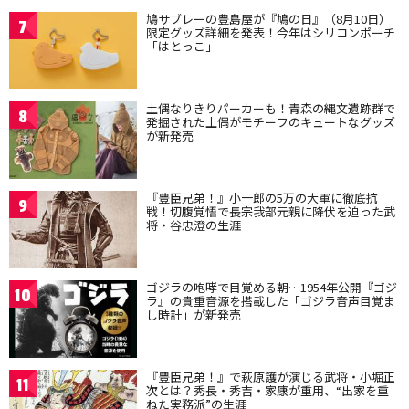
鳩サブレーの豊島屋が『鳩の日』（8月10日）
7
限定グッズ詳細を発表！今年はシリコンポーチ
「はとっこ」
土偶なりきりパーカーも！青森の縄文遺跡群で
8
発掘された土偶がモチーフのキュートなグッズ
が新発売
『豊臣兄弟！』小一郎の5万の大軍に徹底抗
9
戦！切腹覚悟で長宗我部元親に降伏を迫った武
将・谷忠澄の生涯
ゴジラの咆哮で目覚める朝…1954年公開『ゴジ
10
ラ』の貴重音源を搭載した「ゴジラ音声目覚ま
し時計」が新発売
『豊臣兄弟！』で萩原護が演じる武将・小堀正
11
次とは？秀長・秀吉・家康が重用、“出家を重
ねた実務派”の生涯