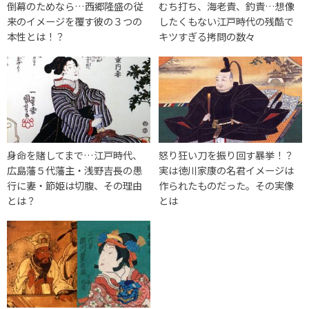
倒幕のためなら…西郷隆盛の従
むち打ち、海老責、釣責…想像
来のイメージを覆す彼の３つの
したくもない江戸時代の残酷で
本性とは！？
キツすぎる拷問の数々
身命を賭してまで…江戸時代、
怒り狂い刀を振り回す暴挙！？
広島藩５代藩主・浅野吉長の愚
実は徳川家康の名君イメージは
行に妻・節姫は切腹、その理由
作られたものだった。その実像
とは？
とは