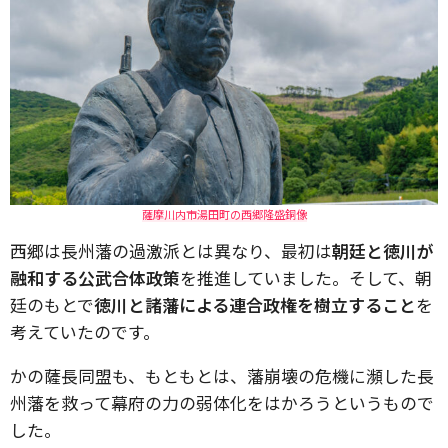
薩摩川内市湯田町の西郷隆盛銅像
西郷は長州藩の過激派とは異なり、最初は
朝廷と徳川が
融和する公武合体政策
を推進していました。そして、朝
廷のもとで
徳川と諸藩による連合政権を樹立すること
を
考えていたのです。
かの薩長同盟も、もともとは、藩崩壊の危機に瀕した長
州藩を救って幕府の力の弱体化をはかろうというもので
した。