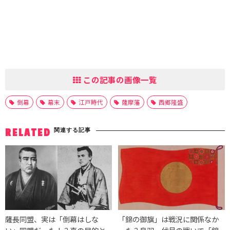
この記事の画像一覧
倒幕
幕末
江戸時代
薩摩藩
西郷隆盛
関連する記事
RELATED
薩長同盟、実は「倒幕はしな
「錦の御旗」は戦況に関係なか