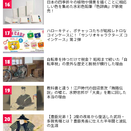
日本の四季折々の植物や情景を描くことに相応
16
しい色を集めた水彩色鉛筆『色辞典』が新発
売！
ハローキティ、ポチャッコたちが昭和レトロな
17
コインケースに！「サンリオキャラクターズ コ
インケース」第２弾
自転車を持つだけで税金？ 昭和まで続いた「自
18
転車税」の意外な歴史と脱税が横行した理由
教科書と違う！江戸時代の田沼意次「賄賂伝
19
説」の嘘と、水野忠邦が「大奥」を敵に回した
本当の理由
【豊臣兄弟！】2度の改易から復活した武将・
20
多賀秀種とは？豊臣秀長に仕えた半年間と波乱
の生涯