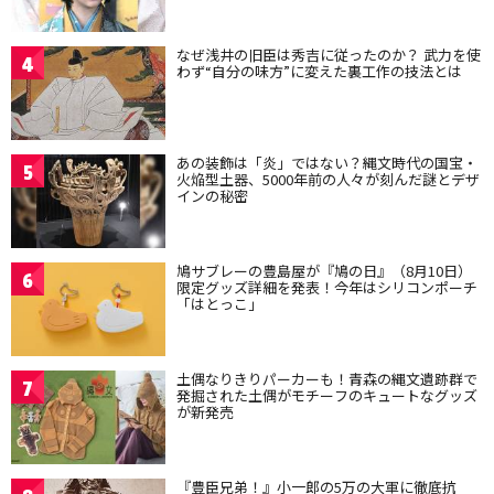
なぜ浅井の旧臣は秀吉に従ったのか？ 武力を使
4
わず“自分の味方”に変えた裏工作の技法とは
あの装飾は「炎」ではない？縄文時代の国宝・
5
火焔型土器、5000年前の人々が刻んだ謎とデザ
インの秘密
鳩サブレーの豊島屋が『鳩の日』（8月10日）
6
限定グッズ詳細を発表！今年はシリコンポーチ
「はとっこ」
土偶なりきりパーカーも！青森の縄文遺跡群で
7
発掘された土偶がモチーフのキュートなグッズ
が新発売
『豊臣兄弟！』小一郎の5万の大軍に徹底抗