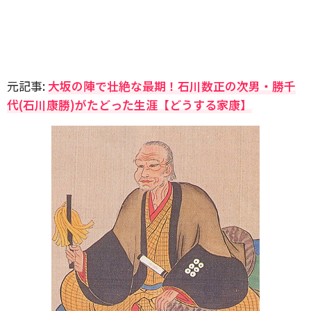
元記事:
大坂の陣で壮絶な最期！石川数正の次男・勝千
代(石川康勝)がたどった生涯【どうする家康】