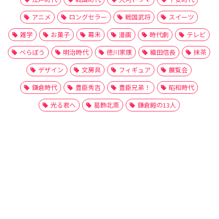
アニメ
ロングセラー
戦国武将
スイーツ
雑学
お菓子
幕末
漫画
時代劇
テレビ
べらぼう
明治時代
徳川家康
織田信長
抹茶
デザイン
文房具
フィギュア
展覧会
鎌倉時代
豊臣秀吉
豊臣兄弟！
昭和時代
光る君へ
葛飾北斎
鎌倉殿の13人