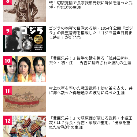
8
戦！切腹覚悟で長宗我部元親に降伏を迫った武
将・谷忠澄の生涯
ゴジラの咆哮で目覚める朝…1954年公開『ゴジ
9
ラ』の貴重音源を搭載した「ゴジラ音声目覚ま
し時計」が新発売
『豊臣兄弟！』後半の鍵を握る「浅井三姉妹」
10
茶々・初・江——秀吉に翻弄された波乱の生涯
村上水軍を率いた戦国武将！幼い弟を支え、共
11
に海へ散った得居通幸の波乱に満ちた生涯
『豊臣兄弟！』で萩原護が演じる武将・小堀正
12
次とは？秀長・秀吉・家康が重用、“出家を重
ねた実務派”の生涯