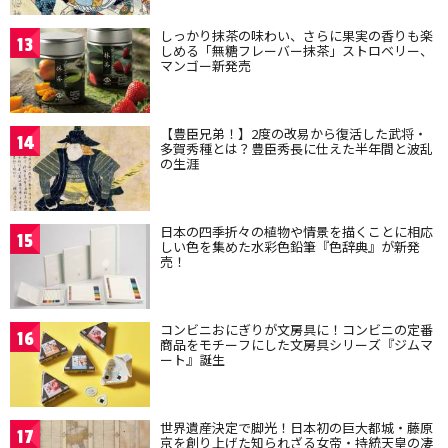
しっかり抹茶の味わい、さらに果実の香りも楽
13
しめる「無糖フレーバー抹茶」ストロベリー、
マンゴー新発売
【豊臣兄弟！】2度の改易から復活した武将・
14
多賀秀種とは？豊臣秀長に仕えた半年間と波乱
の生涯
日本の四季折々の植物や情景を描くことに相応
15
しい色を集めた水彩色鉛筆『色辞典』が新発
売！
コンビニおにぎりが文房具に！コンビニの定番
16
商品をモチーフにした文房具シリーズ『ジムマ
ート』誕生
世界遺産決定で脚光！日本初の巨大都城・藤原
17
京を創り上げた知られざる女帝・持統天皇の凄