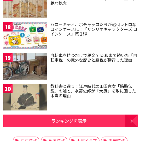
絶な執念
ハローキティ、ポチャッコたちが昭和レトロな
18
コインケースに！「サンリオキャラクターズ コ
インケース」第２弾
自転車を持つだけで税金？ 昭和まで続いた「自
19
転車税」の意外な歴史と脱税が横行した理由
教科書と違う！江戸時代の田沼意次「賄賂伝
20
説」の嘘と、水野忠邦が「大奥」を敵に回した
本当の理由
ランキングを表示
江戸時代
戦国時代
大河ドラマ
平安時代