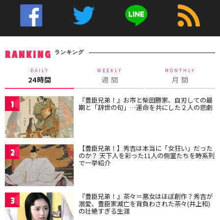
ランキング
RANKING
DAILY
WEEKLY
MONTHLY
24時間
週 間
月 間
『豊臣兄弟！』お市と柴田勝家、自刃しての最
1
期と「辞世の句」…運命を共にした２人の悲劇
【豊臣兄弟！】秀吉は本当に「女狂い」だった
2
のか？ 天下人を彩った11人の側室たちを時系列
で一挙紹介
『豊臣兄弟！』茶々＝悪女はほぼ創作？秀吉が
3
溺愛、豊臣家滅亡を背負わされた茶々(井上和)
の壮絶すぎる生涯