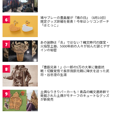
鳩サブレーの豊島屋が『鳩の日』（8月10日）
6
限定グッズ詳細を発表！今年はシリコンポーチ
「はとっこ」
あの装飾は「炎」ではない？縄文時代の国宝・
7
火焔型土器、5000年前の人々が刻んだ謎とデザ
インの秘密
『豊臣兄弟！』小一郎の5万の大軍に徹底抗
8
戦！切腹覚悟で長宗我部元親に降伏を迫った武
将・谷忠澄の生涯
土偶なりきりパーカーも！青森の縄文遺跡群で
9
発掘された土偶がモチーフのキュートなグッズ
が新発売