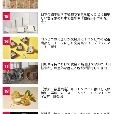
日本の四季折々の植物や情景を描くことに相応
15
しい色を集めた水彩色鉛筆『色辞典』が新発
売！
コンビニおにぎりが文房具に！コンビニの定番
16
商品をモチーフにした文房具シリーズ『ジムマ
ート』誕生
自転車を持つだけで税金？ 昭和まで続いた「自
17
転車税」の意外な歴史と脱税が横行した理由
【季節・数量限定】キンモクセイの香りを天然
18
精油で再現した「スチームクリーム キンモクセ
イ&茶」新登場
怪獣革を纏う！ダダ、エレキング…ウルトラ怪