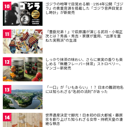
ゴジラの咆哮で目覚める朝…1954年公開『ゴジ
10
ラ』の貴重音源を搭載した「ゴジラ音声目覚ま
し時計」が新発売
『豊臣兄弟！』で萩原護が演じる武将・小堀正
11
次とは？秀長・秀吉・家康が重用、“出家を重
ねた実務派”の生涯
しっかり抹茶の味わい、さらに果実の香りも楽
12
しめる「無糖フレーバー抹茶」ストロベリー、
マンゴー新発売
「一口」が「いもあらい」！？ 日本の難読地名
13
には知られざる“名前の法則”があった
世界遺産決定で脚光！日本初の巨大都城・藤原
14
京を創り上げた知られざる女帝・持統天皇の凄
絶な執念