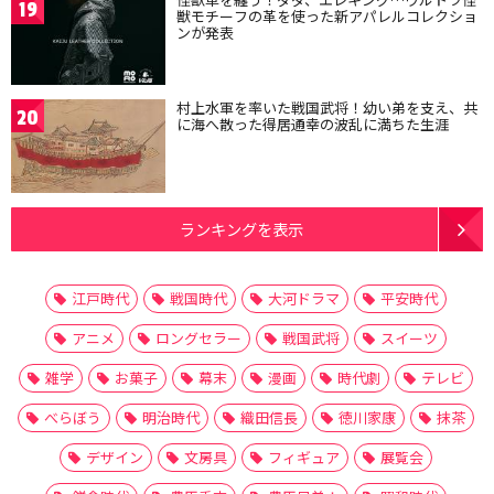
19
獣モチーフの革を使った新アパレルコレクショ
ンが発表
村上水軍を率いた戦国武将！幼い弟を支え、共
20
に海へ散った得居通幸の波乱に満ちた生涯
ランキングを表示
江戸時代
戦国時代
大河ドラマ
平安時代
アニメ
ロングセラー
戦国武将
スイーツ
雑学
お菓子
幕末
漫画
時代劇
テレビ
べらぼう
明治時代
織田信長
徳川家康
抹茶
デザイン
文房具
フィギュア
展覧会