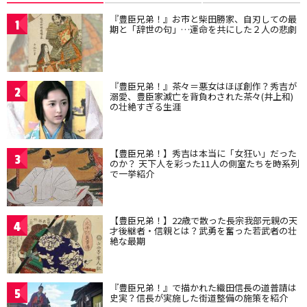
『豊臣兄弟！』お市と柴田勝家、自刃しての最
1
期と「辞世の句」…運命を共にした２人の悲劇
『豊臣兄弟！』茶々＝悪女はほぼ創作？秀吉が
2
溺愛、豊臣家滅亡を背負わされた茶々(井上和)
の壮絶すぎる生涯
【豊臣兄弟！】秀吉は本当に「女狂い」だった
3
のか？ 天下人を彩った11人の側室たちを時系列
で一挙紹介
【豊臣兄弟！】22歳で散った長宗我部元親の天
4
才後継者・信親とは？武勇を奮った若武者の壮
絶な最期
『豊臣兄弟！』で描かれた織田信長の道普請は
5
史実？信長が実施した街道整備の施策を紹介