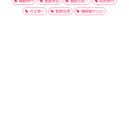
鎌倉時代
豊臣秀吉
豊臣兄弟！
昭和時代
光る君へ
葛飾北斎
鎌倉殿の13人