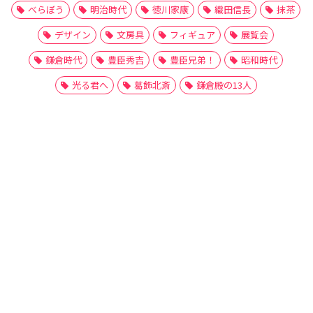
べらぼう
明治時代
徳川家康
織田信長
抹茶
デザイン
文房具
フィギュア
展覧会
鎌倉時代
豊臣秀吉
豊臣兄弟！
昭和時代
光る君へ
葛飾北斎
鎌倉殿の13人