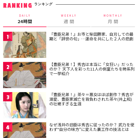
ランキング
RANKING
DAILY
WEEKLY
MONTHLY
24時間
週 間
月 間
『豊臣兄弟！』お市と柴田勝家、自刃しての最
1
期と「辞世の句」…運命を共にした２人の悲劇
【豊臣兄弟！】秀吉は本当に「女狂い」だった
2
のか？ 天下人を彩った11人の側室たちを時系列
で一挙紹介
『豊臣兄弟！』茶々＝悪女はほぼ創作？秀吉が
3
溺愛、豊臣家滅亡を背負わされた茶々(井上和)
の壮絶すぎる生涯
なぜ浅井の旧臣は秀吉に従ったのか？ 武力を使
4
わず“自分の味方”に変えた裏工作の技法とは