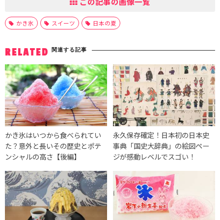
この記事の画像一覧
かき氷
スイーツ
日本の夏
関連する記事
RELATED
かき氷はいつから食べられてい
永久保存確定！日本初の日本史
た？意外と長いその歴史とポテ
事典「国史大辞典」の絵図ペー
ンシャルの高さ【後編】
ジが感動レベルでスゴい！