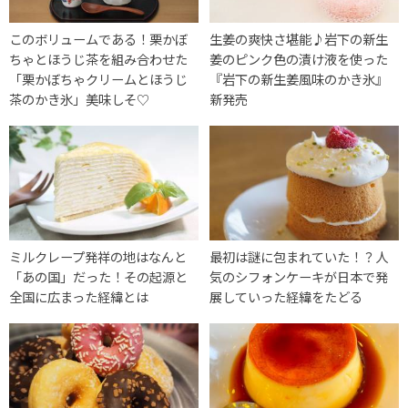
このボリュームである！栗かぼ
生姜の爽快さ堪能♪岩下の新生
ちゃとほうじ茶を組み合わせた
姜のピンク色の漬け液を使った
「栗かぼちゃクリームとほうじ
『岩下の新生姜風味のかき氷』
茶のかき氷」美味しそ♡
新発売
ミルクレープ発祥の地はなんと
最初は謎に包まれていた！？人
「あの国」だった！その起源と
気のシフォンケーキが日本で発
全国に広まった経緯とは
展していった経緯をたどる