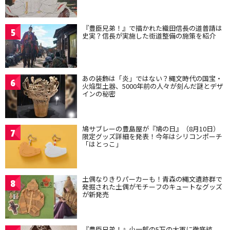
『豊臣兄弟！』で描かれた織田信長の道普請は
5
史実？信長が実施した街道整備の施策を紹介
あの装飾は「炎」ではない？縄文時代の国宝・
6
火焔型土器、5000年前の人々が刻んだ謎とデザ
インの秘密
鳩サブレーの豊島屋が『鳩の日』（8月10日）
7
限定グッズ詳細を発表！今年はシリコンポーチ
「はとっこ」
土偶なりきりパーカーも！青森の縄文遺跡群で
8
発掘された土偶がモチーフのキュートなグッズ
が新発売
『豊臣兄弟！』小一郎の5万の大軍に徹底抗