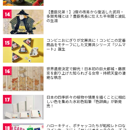
【豊臣兄弟！】2度の改易から復活した武将・
14
多賀秀種とは？豊臣秀長に仕えた半年間と波乱
の生涯
コンビニおにぎりが文房具に！コンビニの定番
15
商品をモチーフにした文房具シリーズ『ジムマ
ート』誕生
世界遺産決定で脚光！日本初の巨大都城・藤原
16
京を創り上げた知られざる女帝・持統天皇の凄
絶な執念
日本の四季折々の植物や情景を描くことに相応
17
しい色を集めた水彩色鉛筆『色辞典』が新発
売！
ハローキティ、ポチャッコたちが昭和レトロな
18
コインケースに！「サンリオキャラクターズ コ