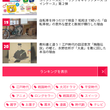
インケース」第２弾
自転車を持つだけで税金？ 昭和まで続いた「自
19
転車税」の意外な歴史と脱税が横行した理由
教科書と違う！江戸時代の田沼意次「賄賂伝
20
説」の嘘と、水野忠邦が「大奥」を敵に回した
本当の理由
ランキングを表示
江戸時代
戦国時代
大河ドラマ
平安時代
アニメ
ロングセラー
戦国武将
スイーツ
雑学
お菓子
幕末
漫画
時代劇
テレビ