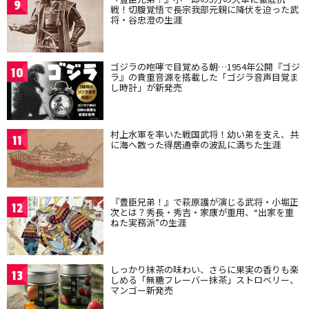
9
戦！切腹覚悟で長宗我部元親に降伏を迫った武
将・谷忠澄の生涯
ゴジラの咆哮で目覚める朝…1954年公開『ゴジ
10
ラ』の貴重音源を搭載した「ゴジラ音声目覚ま
し時計」が新発売
村上水軍を率いた戦国武将！幼い弟を支え、共
11
に海へ散った得居通幸の波乱に満ちた生涯
『豊臣兄弟！』で萩原護が演じる武将・小堀正
12
次とは？秀長・秀吉・家康が重用、“出家を重
ねた実務派”の生涯
しっかり抹茶の味わい、さらに果実の香りも楽
13
しめる「無糖フレーバー抹茶」ストロベリー、
マンゴー新発売