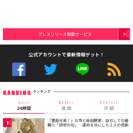
プレスリリース掲載サービス
公式アカウントで最新情報ゲット！
ランキング
RANKING
DAILY
WEEKLY
MONTHLY
24時間
週 間
月 間
『豊臣兄弟！』お市と柴田勝家、自刃しての最
1
期と「辞世の句」…運命を共にした２人の悲劇