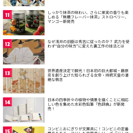
しっかり抹茶の味わい、さらに果実の香りも楽
11
しめる「無糖フレーバー抹茶」ストロベリー、
マンゴー新発売
なぜ浅井の旧臣は秀吉に従ったのか？ 武力を使
12
わず“自分の味方”に変えた裏工作の技法とは
世界遺産決定で脚光！日本初の巨大都城・藤原
13
京を創り上げた知られざる女帝・持統天皇の凄
絶な執念
日本の四季折々の植物や情景を描くことに相応
14
しい色を集めた水彩色鉛筆『色辞典』が新発
売！
コンビニおにぎりが文房具に！コンビニの定番
15