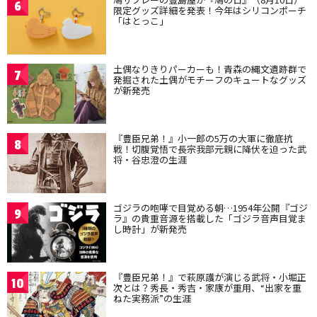
6
限定グッズ詳細を発表！今年はシリコンポーチ
「はとっこ」
土偶なりきりパーカーも！青森の縄文遺跡群で
7
発掘された土偶がモチーフのキュートなグッズ
が新発売
『豊臣兄弟！』小一郎の5万の大軍に徹底抗
8
戦！切腹覚悟で長宗我部元親に降伏を迫った武
将・谷忠澄の生涯
ゴジラの咆哮で目覚める朝…1954年公開『ゴジ
9
ラ』の貴重音源を搭載した「ゴジラ音声目覚ま
し時計」が新発売
『豊臣兄弟！』で萩原護が演じる武将・小堀正
10
次とは？秀長・秀吉・家康が重用、“出家を重
ねた実務派”の生涯