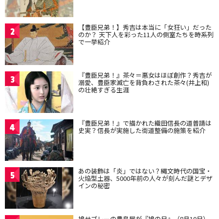
【豊臣兄弟！】秀吉は本当に「女狂い」だった
2
のか？ 天下人を彩った11人の側室たちを時系列
で一挙紹介
『豊臣兄弟！』茶々＝悪女はほぼ創作？秀吉が
3
溺愛、豊臣家滅亡を背負わされた茶々(井上和)
の壮絶すぎる生涯
『豊臣兄弟！』で描かれた織田信長の道普請は
4
史実？信長が実施した街道整備の施策を紹介
あの装飾は「炎」ではない？縄文時代の国宝・
5
火焔型土器、5000年前の人々が刻んだ謎とデザ
インの秘密
鳩サブレーの豊島屋が『鳩の日』（8月10日）