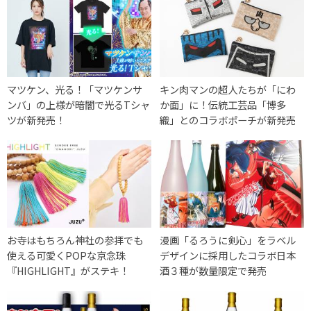
マツケン、光る！「マツケンサ
キン肉マンの超人たちが「にわ
ンバ」の上様が暗闇で光るTシャ
か面」に！伝統工芸品「博多
ツが新発売！
織」とのコラボポーチが新発売
お寺はもちろん神社の参拝でも
漫画「るろうに剣心」をラベル
使える可愛くPOPな京念珠
デザインに採用したコラボ日本
『HIGHLIGHT』がステキ！
酒３種が数量限定で発売