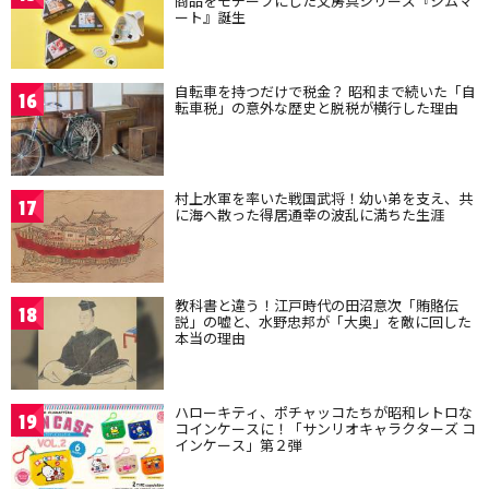
商品をモチーフにした文房具シリーズ『ジムマ
ート』誕生
自転車を持つだけで税金？ 昭和まで続いた「自
16
転車税」の意外な歴史と脱税が横行した理由
村上水軍を率いた戦国武将！幼い弟を支え、共
17
に海へ散った得居通幸の波乱に満ちた生涯
教科書と違う！江戸時代の田沼意次「賄賂伝
18
説」の嘘と、水野忠邦が「大奥」を敵に回した
本当の理由
ハローキティ、ポチャッコたちが昭和レトロな
19
コインケースに！「サンリオキャラクターズ コ
インケース」第２弾