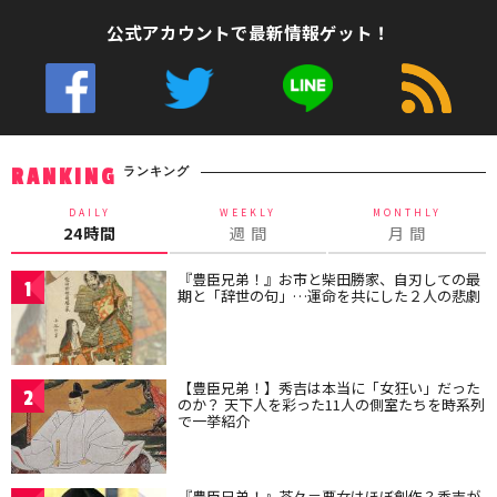
公式アカウントで最新情報ゲット！
ランキング
RANKING
DAILY
WEEKLY
MONTHLY
24時間
週 間
月 間
『豊臣兄弟！』お市と柴田勝家、自刃しての最
1
期と「辞世の句」…運命を共にした２人の悲劇
【豊臣兄弟！】秀吉は本当に「女狂い」だった
2
のか？ 天下人を彩った11人の側室たちを時系列
で一挙紹介
『豊臣兄弟！』茶々＝悪女はほぼ創作？秀吉が