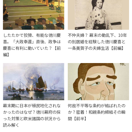
したたかで狡猾、有能な徳川慶
不仲夫婦？ 幕末の動乱下、10年
喜。「大政奉還」直後、政争は
の別居婚を経験した徳川慶喜と
慶喜に有利に動いていた？【前
一条美賀子の夫婦生活【前編】
編】
幕末期に日本が植民地化されな
何故不平等な条約が結ばれたの
かったのはなぜ？徳川幕府の採
か？密着！和親条約締結その瞬
った対策と欧米諸国の状況から
間【前半】
読み解く