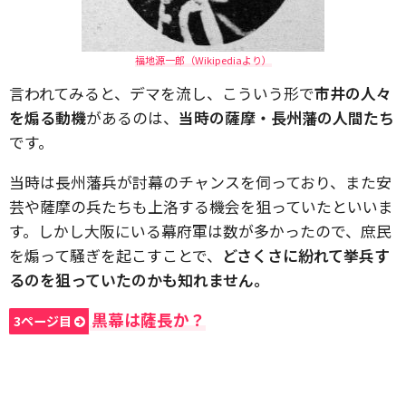
福地源一郎（Wikipediaより）
言われてみると、デマを流し、こういう形で
市井の人々
を煽る動機
があるのは、
当時の薩摩・長州藩の人間たち
です。
当時は長州藩兵が討幕のチャンスを伺っており、また安
芸や薩摩の兵たちも上洛する機会を狙っていたといいま
す。しかし大阪にいる幕府軍は数が多かったので、庶民
を煽って騒ぎを起こすことで、
どさくさに紛れて挙兵す
るのを狙っていたのかも知れません。
黒幕は薩長か？
3ページ目