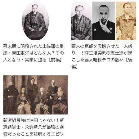
幕末期に暗殺された土佐藩の重
幕末の京都を震撼させた「人斬
鎮・吉田東洋はどんな人？その
り」！尊王攘夷派の志士達が起
人となり・実績に迫る【前編】
こした要人暗殺テロの数々【後
編】
新選組最強は沖田じゃない！新
選組隊士・永倉新八が最強の剣
豪だったことを証明するエピソ