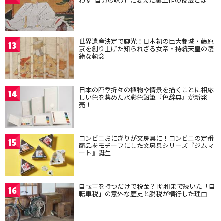
わず“自分の味方”に変えた裏工作の技法とは
世界遺産決定で脚光！日本初の巨大都城・藤原
13
京を創り上げた知られざる女帝・持統天皇の凄
絶な執念
日本の四季折々の植物や情景を描くことに相応
14
しい色を集めた水彩色鉛筆『色辞典』が新発
売！
コンビニおにぎりが文房具に！コンビニの定番
15
商品をモチーフにした文房具シリーズ『ジムマ
ート』誕生
自転車を持つだけで税金？ 昭和まで続いた「自
16
転車税」の意外な歴史と脱税が横行した理由