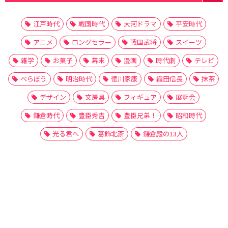
江戸時代
戦国時代
大河ドラマ
平安時代
アニメ
ロングセラー
戦国武将
スイーツ
雑学
お菓子
幕末
漫画
時代劇
テレビ
べらぼう
明治時代
徳川家康
織田信長
抹茶
デザイン
文房具
フィギュア
展覧会
鎌倉時代
豊臣秀吉
豊臣兄弟！
昭和時代
光る君へ
葛飾北斎
鎌倉殿の13人