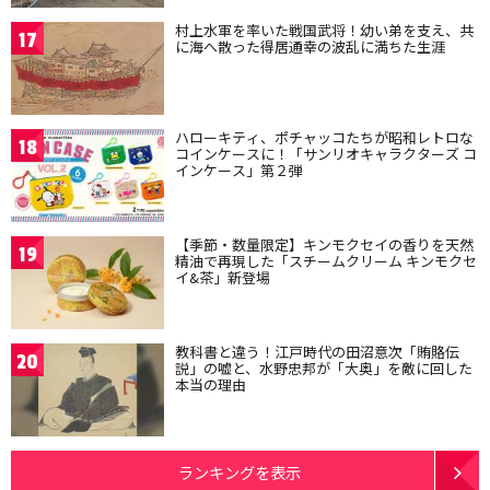
村上水軍を率いた戦国武将！幼い弟を支え、共
17
に海へ散った得居通幸の波乱に満ちた生涯
ハローキティ、ポチャッコたちが昭和レトロな
18
コインケースに！「サンリオキャラクターズ コ
インケース」第２弾
【季節・数量限定】キンモクセイの香りを天然
19
精油で再現した「スチームクリーム キンモクセ
イ&茶」新登場
教科書と違う！江戸時代の田沼意次「賄賂伝
20
説」の嘘と、水野忠邦が「大奥」を敵に回した
本当の理由
ランキングを表示