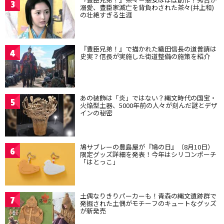
3
溺愛、豊臣家滅亡を背負わされた茶々(井上和)
の壮絶すぎる生涯
『豊臣兄弟！』で描かれた織田信長の道普請は
4
史実？信長が実施した街道整備の施策を紹介
あの装飾は「炎」ではない？縄文時代の国宝・
5
火焔型土器、5000年前の人々が刻んだ謎とデザ
インの秘密
鳩サブレーの豊島屋が『鳩の日』（8月10日）
6
限定グッズ詳細を発表！今年はシリコンポーチ
「はとっこ」
土偶なりきりパーカーも！青森の縄文遺跡群で
7
発掘された土偶がモチーフのキュートなグッズ
が新発売