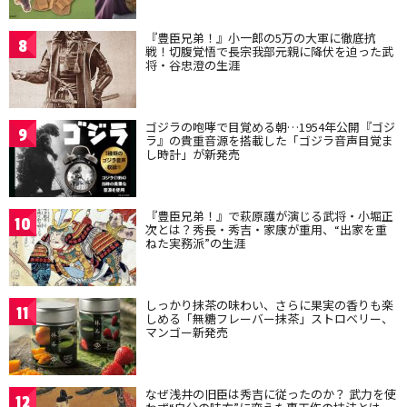
『豊臣兄弟！』小一郎の5万の大軍に徹底抗
8
戦！切腹覚悟で長宗我部元親に降伏を迫った武
将・谷忠澄の生涯
ゴジラの咆哮で目覚める朝…1954年公開『ゴジ
9
ラ』の貴重音源を搭載した「ゴジラ音声目覚ま
し時計」が新発売
『豊臣兄弟！』で萩原護が演じる武将・小堀正
10
次とは？秀長・秀吉・家康が重用、“出家を重
ねた実務派”の生涯
しっかり抹茶の味わい、さらに果実の香りも楽
11
しめる「無糖フレーバー抹茶」ストロベリー、
マンゴー新発売
なぜ浅井の旧臣は秀吉に従ったのか？ 武力を使
12