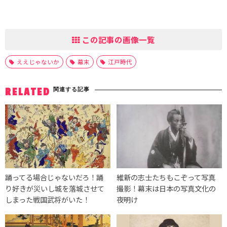
この記事の画像一覧
ええじゃないか
幕末
江戸時代
関連する記事
RELATED
踊ってる場合じゃないだろ！踊
維新の志士たちもこぞって写真
り好きが災いし城を落城させて
撮影！幕末は日本の写真文化の
しまった戦国武将がいた！
夜明け