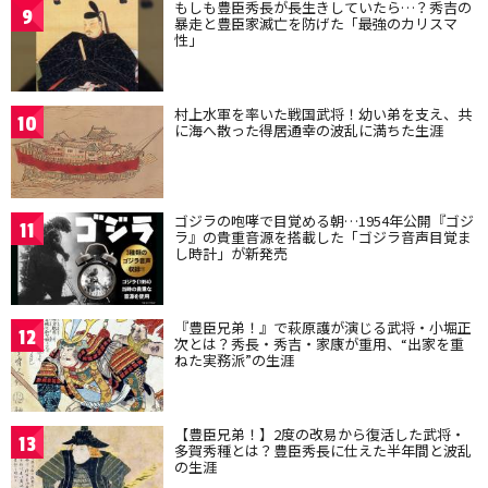
もしも豊臣秀長が長生きしていたら…？秀吉の
9
暴走と豊臣家滅亡を防げた「最強のカリスマ
性」
村上水軍を率いた戦国武将！幼い弟を支え、共
10
に海へ散った得居通幸の波乱に満ちた生涯
ゴジラの咆哮で目覚める朝…1954年公開『ゴジ
11
ラ』の貴重音源を搭載した「ゴジラ音声目覚ま
し時計」が新発売
『豊臣兄弟！』で萩原護が演じる武将・小堀正
12
次とは？秀長・秀吉・家康が重用、“出家を重
ねた実務派”の生涯
【豊臣兄弟！】2度の改易から復活した武将・
13
多賀秀種とは？豊臣秀長に仕えた半年間と波乱
の生涯