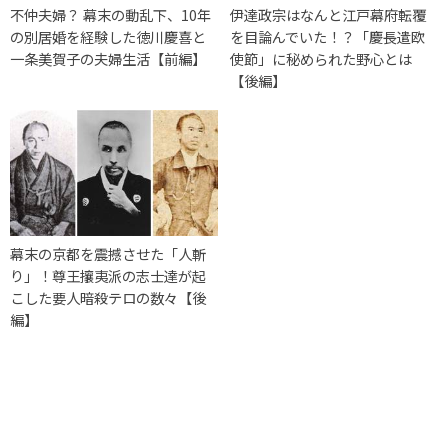
不仲夫婦？ 幕末の動乱下、10年
伊達政宗はなんと江戸幕府転覆
の別居婚を経験した徳川慶喜と
を目論んでいた！？「慶長遣欧
一条美賀子の夫婦生活【前編】
使節」に秘められた野心とは
【後編】
幕末の京都を震撼させた「人斬
り」！尊王攘夷派の志士達が起
こした要人暗殺テロの数々【後
編】