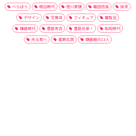
べらぼう
明治時代
徳川家康
織田信長
抹茶
デザイン
文房具
フィギュア
展覧会
鎌倉時代
豊臣秀吉
豊臣兄弟！
昭和時代
光る君へ
葛飾北斎
鎌倉殿の13人