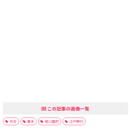
この記事の画像一覧
外交
幕末
徳川幕府
江戸時代