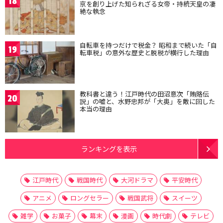
18
京を創り上げた知られざる女帝・持統天皇の凄
絶な執念
自転車を持つだけで税金？ 昭和まで続いた「自
19
転車税」の意外な歴史と脱税が横行した理由
教科書と違う！江戸時代の田沼意次「賄賂伝
20
説」の嘘と、水野忠邦が「大奥」を敵に回した
本当の理由
ランキングを表示
江戸時代
戦国時代
大河ドラマ
平安時代
アニメ
ロングセラー
戦国武将
スイーツ
雑学
お菓子
幕末
漫画
時代劇
テレビ