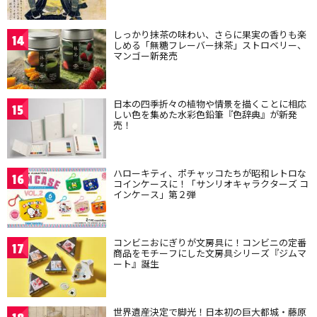
しっかり抹茶の味わい、さらに果実の香りも楽
14
しめる「無糖フレーバー抹茶」ストロベリー、
マンゴー新発売
日本の四季折々の植物や情景を描くことに相応
15
しい色を集めた水彩色鉛筆『色辞典』が新発
売！
ハローキティ、ポチャッコたちが昭和レトロな
16
コインケースに！「サンリオキャラクターズ コ
インケース」第２弾
コンビニおにぎりが文房具に！コンビニの定番
17
商品をモチーフにした文房具シリーズ『ジムマ
ート』誕生
世界遺産決定で脚光！日本初の巨大都城・藤原