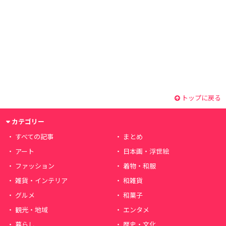
トップに戻る
カテゴリー
すべての記事
まとめ
アート
日本画・浮世絵
ファッション
着物・和服
雑貨・インテリア
和雑貨
グルメ
和菓子
観光・地域
エンタメ
暮らし
歴史・文化