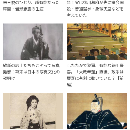
末三俊のひとり、超有能だった
想！実は徳川幕府が先に議会開
幕臣・岩瀬忠震の生涯
設・普通選挙・象徴天皇などを
考えていた
維新の志士たちもこぞって写真
したたかで狡猾、有能な徳川慶
撮影！幕末は日本の写真文化の
喜。「大政奉還」直後、政争は
夜明け
慶喜に有利に動いていた？【前
編】