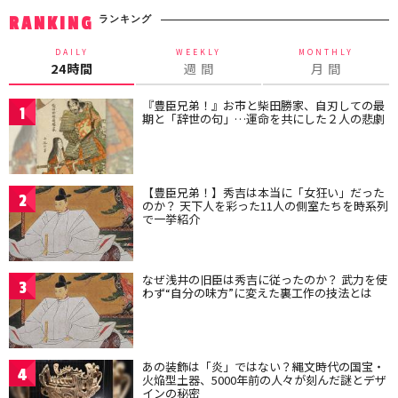
ランキング
RANKING
DAILY
WEEKLY
MONTHLY
24時間
週 間
月 間
『豊臣兄弟！』お市と柴田勝家、自刃しての最
1
期と「辞世の句」…運命を共にした２人の悲劇
【豊臣兄弟！】秀吉は本当に「女狂い」だった
2
のか？ 天下人を彩った11人の側室たちを時系列
で一挙紹介
なぜ浅井の旧臣は秀吉に従ったのか？ 武力を使
3
わず“自分の味方”に変えた裏工作の技法とは
あの装飾は「炎」ではない？縄文時代の国宝・
4
火焔型土器、5000年前の人々が刻んだ謎とデザ
インの秘密