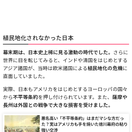
植民地化されなかった日本
幕末期は、日本史上稀に見る激動の時代でした。
さらに
世界に目を転じてみると、インドや清国をはじめとする
アジア諸国が、当時は欧米諸国による
植民地化の危機
に
直面していました。
実際、日本もアメリカをはじめとするヨーロッパの国々
から
不平等条約
を押し付けられています。また、
薩摩や
長州は外国との戦争で大きな損害を受けました。
悪名高い「不平等条約」はまだマシな方だっ
た？実はアメリカも手を焼いた徳川幕府の粘り
強い交渉