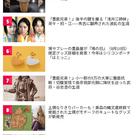
『豊臣兄弟！』後半の鍵を握る「浅井三姉妹」
5
茶々・初・江——秀吉に翻弄された波乱の生涯
鳩サブレーの豊島屋が『鳩の日』（8月10日）
6
限定グッズ詳細を発表！今年はシリコンポーチ
「はとっこ」
『豊臣兄弟！』小一郎の5万の大軍に徹底抗
7
戦！切腹覚悟で長宗我部元親に降伏を迫った武
将・谷忠澄の生涯
土偶なりきりパーカーも！青森の縄文遺跡群で
8
発掘された土偶がモチーフのキュートなグッズ
が新発売