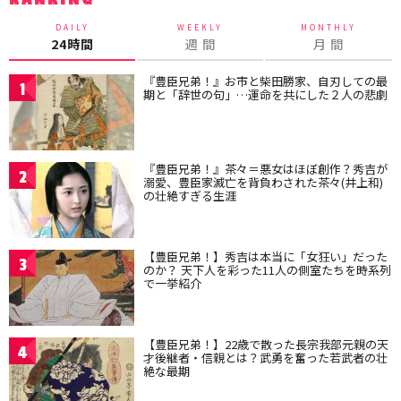
DAILY
WEEKLY
MONTHLY
24時間
週 間
月 間
『豊臣兄弟！』お市と柴田勝家、自刃しての最
1
期と「辞世の句」…運命を共にした２人の悲劇
『豊臣兄弟！』茶々＝悪女はほぼ創作？秀吉が
2
溺愛、豊臣家滅亡を背負わされた茶々(井上和)
の壮絶すぎる生涯
【豊臣兄弟！】秀吉は本当に「女狂い」だった
3
のか？ 天下人を彩った11人の側室たちを時系列
で一挙紹介
【豊臣兄弟！】22歳で散った長宗我部元親の天
4
才後継者・信親とは？武勇を奮った若武者の壮
絶な最期