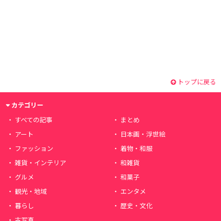
トップに戻る
カテゴリー
すべての記事
まとめ
アート
日本画・浮世絵
ファッション
着物・和服
雑貨・インテリア
和雑貨
グルメ
和菓子
観光・地域
エンタメ
暮らし
歴史・文化
古写真