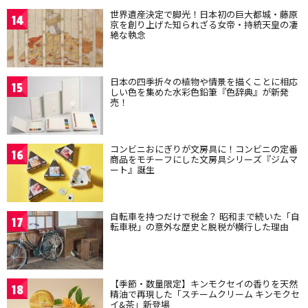
世界遺産決定で脚光！日本初の巨大都城・藤原
14
京を創り上げた知られざる女帝・持統天皇の凄
絶な執念
日本の四季折々の植物や情景を描くことに相応
15
しい色を集めた水彩色鉛筆『色辞典』が新発
売！
コンビニおにぎりが文房具に！コンビニの定番
16
商品をモチーフにした文房具シリーズ『ジムマ
ート』誕生
自転車を持つだけで税金？ 昭和まで続いた「自
17
転車税」の意外な歴史と脱税が横行した理由
【季節・数量限定】キンモクセイの香りを天然
18
精油で再現した「スチームクリーム キンモクセ
イ&茶」新登場