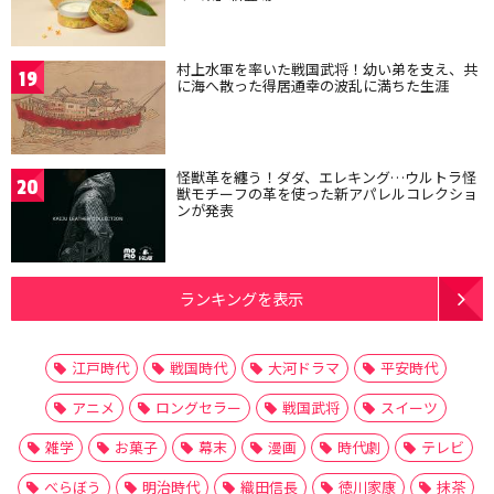
村上水軍を率いた戦国武将！幼い弟を支え、共
19
に海へ散った得居通幸の波乱に満ちた生涯
怪獣革を纏う！ダダ、エレキング…ウルトラ怪
20
獣モチーフの革を使った新アパレルコレクショ
ンが発表
ランキングを表示
江戸時代
戦国時代
大河ドラマ
平安時代
アニメ
ロングセラー
戦国武将
スイーツ
雑学
お菓子
幕末
漫画
時代劇
テレビ
べらぼう
明治時代
織田信長
徳川家康
抹茶