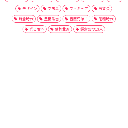
デザイン
文房具
フィギュア
展覧会
鎌倉時代
豊臣秀吉
豊臣兄弟！
昭和時代
光る君へ
葛飾北斎
鎌倉殿の13人