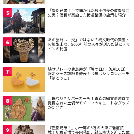
『豊臣兄弟！』で描かれた織田信長の道普請は
5
史実？信長が実施した街道整備の施策を紹介
あの装飾は「炎」ではない？縄文時代の国宝・
6
火焔型土器、5000年前の人々が刻んだ謎とデザ
インの秘密
鳩サブレーの豊島屋が『鳩の日』（8月10日）
7
限定グッズ詳細を発表！今年はシリコンポーチ
「はとっこ」
土偶なりきりパーカーも！青森の縄文遺跡群で
8
発掘された土偶がモチーフのキュートなグッズ
が新発売
『豊臣兄弟！』小一郎の5万の大軍に徹底抗
9
戦！切腹覚悟で長宗我部元親に降伏を迫った武