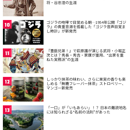
将・谷忠澄の生涯
ゴジラの咆哮で目覚める朝…1954年公開『ゴジ
10
ラ』の貴重音源を搭載した「ゴジラ音声目覚ま
し時計」が新発売
『豊臣兄弟！』で萩原護が演じる武将・小堀正
11
次とは？秀長・秀吉・家康が重用、“出家を重
ねた実務派”の生涯
しっかり抹茶の味わい、さらに果実の香りも楽
12
しめる「無糖フレーバー抹茶」ストロベリー、
マンゴー新発売
「一口」が「いもあらい」！？ 日本の難読地名
13
には知られざる“名前の法則”があった