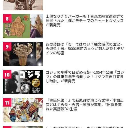
土偶なりきりパーカーも！青森の縄文遺跡群で
8
発掘された土偶がモチーフのキュートなグッズ
が新発売
あの装飾は「炎」ではない？縄文時代の国宝・
9
火焔型土器、5000年前の人々が刻んだ謎とデザ
インの秘密
ゴジラの咆哮で目覚める朝…1954年公開『ゴジ
10
ラ』の貴重音源を搭載した「ゴジラ音声目覚ま
し時計」が新発売
『豊臣兄弟！』で萩原護が演じる武将・小堀正
11
次とは？秀長・秀吉・家康が重用、“出家を重
ねた実務派”の生涯