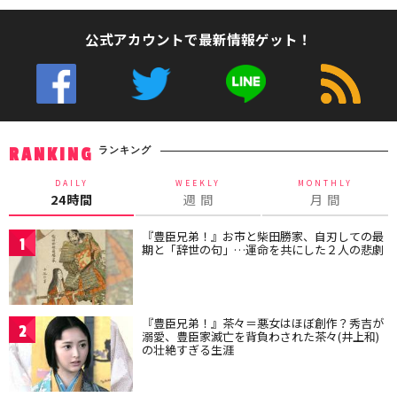
公式アカウントで最新情報ゲット！
ランキング
RANKING
DAILY
WEEKLY
MONTHLY
24時間
週 間
月 間
『豊臣兄弟！』お市と柴田勝家、自刃しての最
1
期と「辞世の句」…運命を共にした２人の悲劇
『豊臣兄弟！』茶々＝悪女はほぼ創作？秀吉が
2
溺愛、豊臣家滅亡を背負わされた茶々(井上和)
の壮絶すぎる生涯