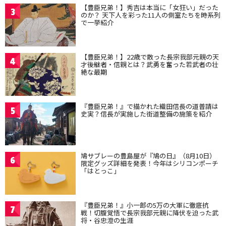
【豊臣兄弟！】秀吉は本当に「女狂い」だった
3
のか？ 天下人を彩った11人の側室たちを時系列
で一挙紹介
【豊臣兄弟！】22歳で散った長宗我部元親の天
4
才後継者・信親とは？武勇を奮った若武者の壮
絶な最期
『豊臣兄弟！』で描かれた織田信長の道普請は
5
史実？信長が実施した街道整備の施策を紹介
鳩サブレーの豊島屋が『鳩の日』（8月10日）
6
限定グッズ詳細を発表！今年はシリコンポーチ
「はとっこ」
『豊臣兄弟！』小一郎の5万の大軍に徹底抗
7
戦！切腹覚悟で長宗我部元親に降伏を迫った武
将・谷忠澄の生涯