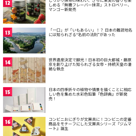
しっかり抹茶の味わい、さらに果実の香りも楽
12
しめる「無糖フレーバー抹茶」ストロベリー、
マンゴー新発売
「一口」が「いもあらい」！？ 日本の難読地名
13
には知られざる“名前の法則”があった
世界遺産決定で脚光！日本初の巨大都城・藤原
14
京を創り上げた知られざる女帝・持統天皇の凄
絶な執念
日本の四季折々の植物や情景を描くことに相応
15
しい色を集めた水彩色鉛筆『色辞典』が新発
売！
コンビニおにぎりが文房具に！コンビニの定番
16
商品をモチーフにした文房具シリーズ『ジムマ
ート』誕生