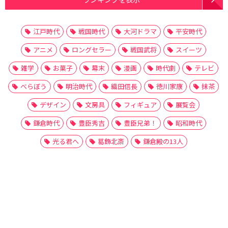
江戸時代
戦国時代
大河ドラマ
平安時代
アニメ
ロングセラー
戦国武将
スイーツ
雑学
お菓子
幕末
漫画
時代劇
テレビ
べらぼう
明治時代
織田信長
徳川家康
抹茶
デザイン
文房具
フィギュア
展覧会
鎌倉時代
豊臣秀吉
豊臣兄弟！
昭和時代
光る君へ
葛飾北斎
鎌倉殿の13人