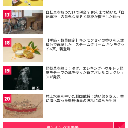
自転車を持つだけで税金？ 昭和まで続いた「自
17
転車税」の意外な歴史と脱税が横行した理由
【季節・数量限定】キンモクセイの香りを天然
18
精油で再現した「スチームクリーム キンモクセ
イ&茶」新登場
怪獣革を纏う！ダダ、エレキング…ウルトラ怪
19
獣モチーフの革を使った新アパレルコレクショ
ンが発表
村上水軍を率いた戦国武将！幼い弟を支え、共
20
に海へ散った得居通幸の波乱に満ちた生涯
ランキングを表示