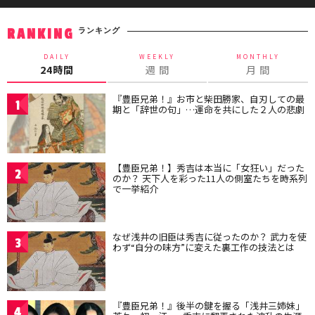
ランキング
RANKING
DAILY
WEEKLY
MONTHLY
24時間
週 間
月 間
『豊臣兄弟！』お市と柴田勝家、自刃しての最
1
期と「辞世の句」…運命を共にした２人の悲劇
【豊臣兄弟！】秀吉は本当に「女狂い」だった
2
のか？ 天下人を彩った11人の側室たちを時系列
で一挙紹介
なぜ浅井の旧臣は秀吉に従ったのか？ 武力を使
3
わず“自分の味方”に変えた裏工作の技法とは
『豊臣兄弟！』後半の鍵を握る「浅井三姉妹」
4