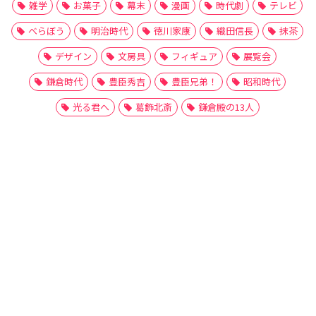
雑学
お菓子
幕末
漫画
時代劇
テレビ
べらぼう
明治時代
徳川家康
織田信長
抹茶
デザイン
文房具
フィギュア
展覧会
鎌倉時代
豊臣秀吉
豊臣兄弟！
昭和時代
光る君へ
葛飾北斎
鎌倉殿の13人