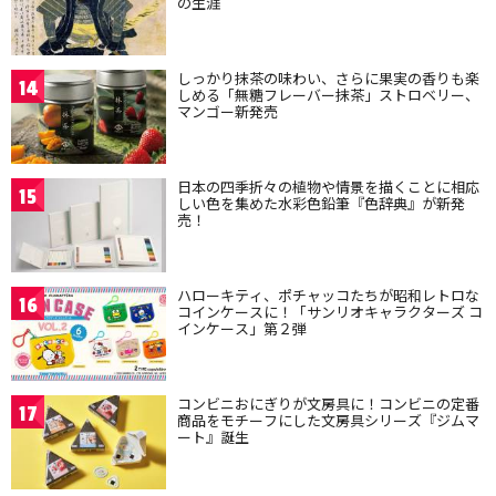
の生涯
しっかり抹茶の味わい、さらに果実の香りも楽
14
しめる「無糖フレーバー抹茶」ストロベリー、
マンゴー新発売
日本の四季折々の植物や情景を描くことに相応
15
しい色を集めた水彩色鉛筆『色辞典』が新発
売！
ハローキティ、ポチャッコたちが昭和レトロな
16
コインケースに！「サンリオキャラクターズ コ
インケース」第２弾
コンビニおにぎりが文房具に！コンビニの定番
17
商品をモチーフにした文房具シリーズ『ジムマ
ート』誕生