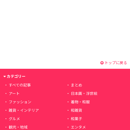
トップに戻る
カテゴリー
すべての記事
まとめ
アート
日本画・浮世絵
ファッション
着物・和服
雑貨・インテリア
和雑貨
グルメ
和菓子
観光・地域
エンタメ