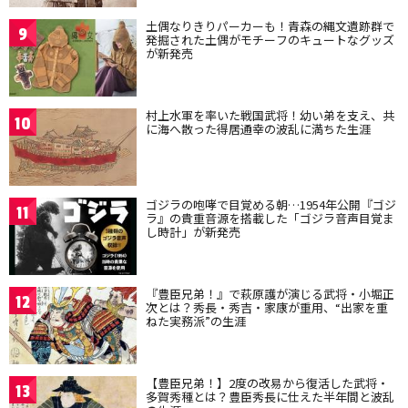
土偶なりきりパーカーも！青森の縄文遺跡群で
9
発掘された土偶がモチーフのキュートなグッズ
が新発売
村上水軍を率いた戦国武将！幼い弟を支え、共
10
に海へ散った得居通幸の波乱に満ちた生涯
ゴジラの咆哮で目覚める朝…1954年公開『ゴジ
11
ラ』の貴重音源を搭載した「ゴジラ音声目覚ま
し時計」が新発売
『豊臣兄弟！』で萩原護が演じる武将・小堀正
12
次とは？秀長・秀吉・家康が重用、“出家を重
ねた実務派”の生涯
【豊臣兄弟！】2度の改易から復活した武将・
13
多賀秀種とは？豊臣秀長に仕えた半年間と波乱