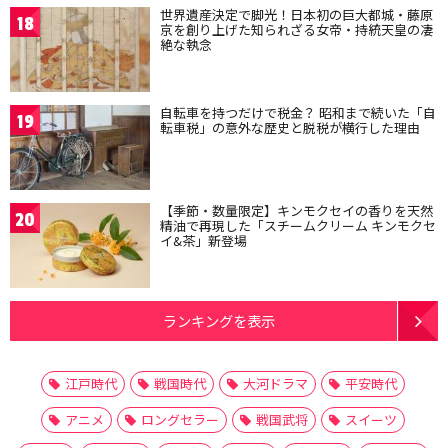
世界遺産決定で脚光！日本初の巨大都城・藤原
18
京を創り上げた知られざる女帝・持統天皇の凄
絶な執念
自転車を持つだけで税金？ 昭和まで続いた「自
19
転車税」の意外な歴史と脱税が横行した理由
【季節・数量限定】キンモクセイの香りを天然
20
精油で再現した「スチームクリーム キンモクセ
イ&茶」新登場
ランキングを表示
江戸時代
戦国時代
大河ドラマ
平安時代
アニメ
ロングセラー
戦国武将
スイーツ