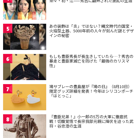
茶々・初・江——秀吉に翻弄された波乱の生涯
あの装飾は「炎」ではない？縄文時代の国宝・
5
火焔型土器、5000年前の人々が刻んだ謎とデザ
インの秘密
もしも豊臣秀長が長生きしていたら…？秀吉の
6
暴走と豊臣家滅亡を防げた「最強のカリスマ
性」
鳩サブレーの豊島屋が『鳩の日』（8月10日）
7
限定グッズ詳細を発表！今年はシリコンポーチ
「はとっこ」
『豊臣兄弟！』小一郎の5万の大軍に徹底抗
8
戦！切腹覚悟で長宗我部元親に降伏を迫った武
将・谷忠澄の生涯