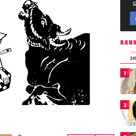
RAN
DA
2
1
2