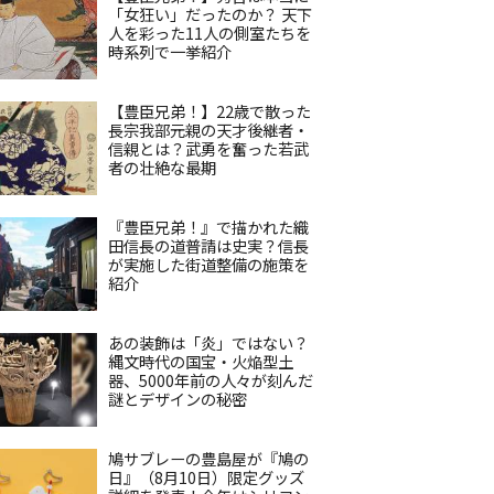
「女狂い」だったのか？ 天下
人を彩った11人の側室たちを
時系列で一挙紹介
【豊臣兄弟！】22歳で散った
長宗我部元親の天才後継者・
信親とは？武勇を奮った若武
者の壮絶な最期
『豊臣兄弟！』で描かれた織
田信長の道普請は史実？信長
が実施した街道整備の施策を
紹介
あの装飾は「炎」ではない？
縄文時代の国宝・火焔型土
器、5000年前の人々が刻んだ
謎とデザインの秘密
鳩サブレーの豊島屋が『鳩の
日』（8月10日）限定グッズ