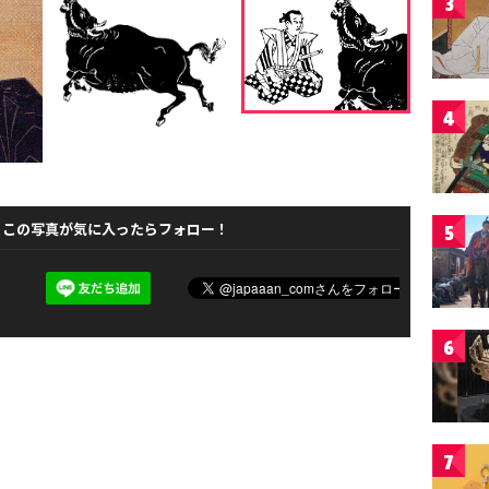
3
4
この写真が気に入ったらフォロー！
5
6
7