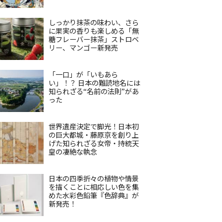
しっかり抹茶の味わい、さら
に果実の香りも楽しめる「無
糖フレーバー抹茶」ストロベ
リー、マンゴー新発売
「一口」が「いもあら
い」！？ 日本の難読地名には
知られざる“名前の法則”があ
った
世界遺産決定で脚光！日本初
の巨大都城・藤原京を創り上
げた知られざる女帝・持統天
皇の凄絶な執念
日本の四季折々の植物や情景
を描くことに相応しい色を集
めた水彩色鉛筆『色辞典』が
新発売！