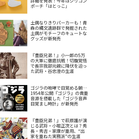
詳細を発表！今年はシリコン
ポーチ「はとっこ」
土偶なりきりパーカーも！青
森の縄文遺跡群で発掘された
土偶がモチーフのキュートな
グッズが新発売
『豊臣兄弟！』小一郎の5万
の大軍に徹底抗戦！切腹覚悟
で長宗我部元親に降伏を迫っ
た武将・谷忠澄の生涯
ゴジラの咆哮で目覚める朝…
1954年公開『ゴジラ』の貴重
音源を搭載した「ゴジラ音声
目覚まし時計」が新発売
『豊臣兄弟！』で萩原護が演
じる武将・小堀正次とは？秀
長・秀吉・家康が重用、“出
家を重ねた実務派”の生涯