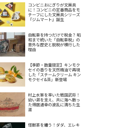
コンビニおにぎりが文房具
に！コンビニの定番商品をモ
チーフにした文房具シリーズ
『ジムマート』誕生
自転車を持つだけで税金？ 昭
和まで続いた「自転車税」の
意外な歴史と脱税が横行した
理由
【季節・数量限定】キンモク
セイの香りを天然精油で再現
した「スチームクリーム キン
モクセイ&茶」新登場
村上水軍を率いた戦国武将！
幼い弟を支え、共に海へ散っ
た得居通幸の波乱に満ちた生
涯
怪獣革を纏う！ダダ、エレキ