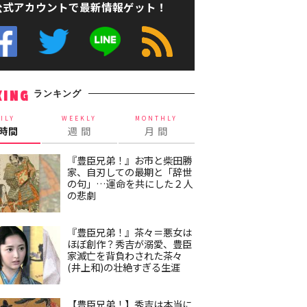
公式アカウントで最新情報ゲット！
ランキング
KING
ILY
WEEKLY
MONTHLY
4時間
週 間
月 間
『豊臣兄弟！』お市と柴田勝
家、自刃しての最期と「辞世
の句」…運命を共にした２人
の悲劇
『豊臣兄弟！』茶々＝悪女は
ほぼ創作？秀吉が溺愛、豊臣
家滅亡を背負わされた茶々
(井上和)の壮絶すぎる生涯
【豊臣兄弟！】秀吉は本当に