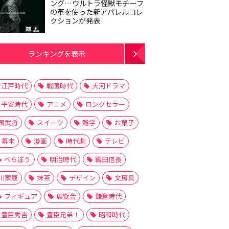
ング…ウルトラ怪獣モチーフ
の革を使った新アパレルコレ
クションが発表
ランキングを表示
江戸時代
戦国時代
大河ドラマ
平安時代
アニメ
ロングセラー
国武将
スイーツ
雑学
お菓子
幕末
漫画
時代劇
テレビ
べらぼう
明治時代
織田信長
川家康
抹茶
デザイン
文房具
フィギュア
展覧会
鎌倉時代
豊臣秀吉
豊臣兄弟！
昭和時代