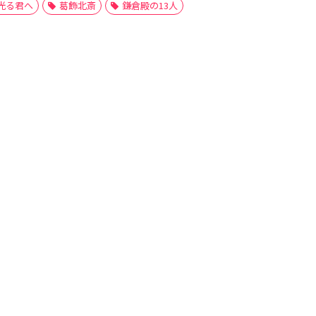
光る君へ
葛飾北斎
鎌倉殿の13人