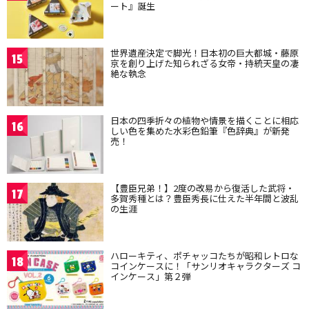
ート』誕生
世界遺産決定で脚光！日本初の巨大都城・藤原
15
京を創り上げた知られざる女帝・持統天皇の凄
絶な執念
日本の四季折々の植物や情景を描くことに相応
16
しい色を集めた水彩色鉛筆『色辞典』が新発
売！
【豊臣兄弟！】2度の改易から復活した武将・
17
多賀秀種とは？豊臣秀長に仕えた半年間と波乱
の生涯
ハローキティ、ポチャッコたちが昭和レトロな
18
コインケースに！「サンリオキャラクターズ コ
インケース」第２弾