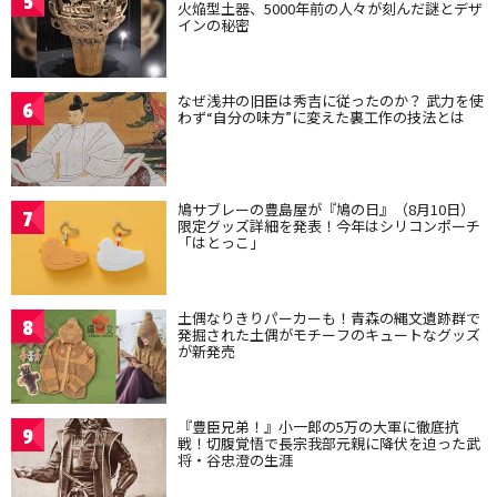
5
火焔型土器、5000年前の人々が刻んだ謎とデザ
インの秘密
なぜ浅井の旧臣は秀吉に従ったのか？ 武力を使
6
わず“自分の味方”に変えた裏工作の技法とは
鳩サブレーの豊島屋が『鳩の日』（8月10日）
7
限定グッズ詳細を発表！今年はシリコンポーチ
「はとっこ」
土偶なりきりパーカーも！青森の縄文遺跡群で
8
発掘された土偶がモチーフのキュートなグッズ
が新発売
『豊臣兄弟！』小一郎の5万の大軍に徹底抗
9
戦！切腹覚悟で長宗我部元親に降伏を迫った武
将・谷忠澄の生涯