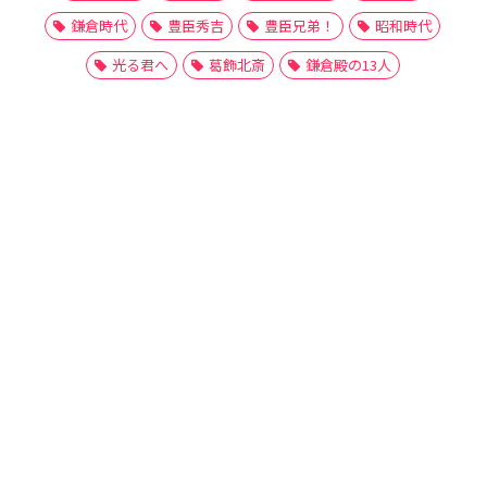
鎌倉時代
豊臣秀吉
豊臣兄弟！
昭和時代
光る君へ
葛飾北斎
鎌倉殿の13人