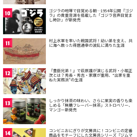
ゴジラの咆哮で目覚める朝…1954年公開『ゴジ
10
ラ』の貴重音源を搭載した「ゴジラ音声目覚ま
し時計」が新発売
村上水軍を率いた戦国武将！幼い弟を支え、共
11
に海へ散った得居通幸の波乱に満ちた生涯
『豊臣兄弟！』で萩原護が演じる武将・小堀正
12
次とは？秀長・秀吉・家康が重用、“出家を重
ねた実務派”の生涯
しっかり抹茶の味わい、さらに果実の香りも楽
13
しめる「無糖フレーバー抹茶」ストロベリー、
マンゴー新発売
コンビニおにぎりが文房具に！コンビニの定番
14
商品をモチーフにした文房具シリーズ『ジムマ