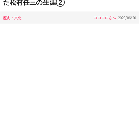
た松村任三の生涯②
歴史・文化
コロコロさん
2023/06/20