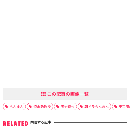
この記事の画像一覧
らんまん
徳永助教授
明治時代
朝ドラらんまん
東京開
関連する記事
RELATED