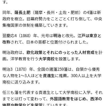
す。
同年、
薩長土肥
（薩摩・長州・土佐・肥前）の
4
藩は新
政府を樹立。旧幕府勢力をことごとく打ち倒して、中央
集権国家の体制を構築していきます。
翌慶応
4
（
1868
）年、元号は
明治
と改元。
江戸は東京と
改称
されて、日本の首都と位置付けられました。
明治政府は、
欧化政策とそれにのっとった人材育成
を計
画。洋学教育を行う
大学南校
を設置します。
明治
3
（
1870
）年、全国の諸藩
259
藩は、自領から優秀
な人物を
1
〜
3
人ほどを
貢進生
に推薦。
300
人以上を大学
南校に送り込みます。
任三も藩を代表する貢進生として大学南校に入学。それ
までとは打って変わって、
外国語教育をはじめ、西洋の
地歴や数学などを学習
していきます。