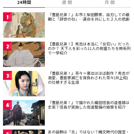
24時間
週 間
月 間
『豊臣兄弟！』お市と柴田勝家、自刃しての最
1
期と「辞世の句」…運命を共にした２人の悲劇
【豊臣兄弟！】秀吉は本当に「女狂い」だった
2
のか？ 天下人を彩った11人の側室たちを時系列
で一挙紹介
『豊臣兄弟！』茶々＝悪女はほぼ創作？秀吉が
3
溺愛、豊臣家滅亡を背負わされた茶々(井上和)
の壮絶すぎる生涯
『豊臣兄弟！』で描かれた織田信長の道普請は
4
史実？信長が実施した街道整備の施策を紹介
あの装飾は「炎」ではない？縄文時代の国宝・