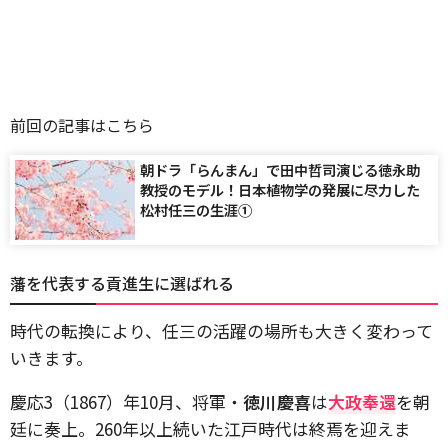
前回の記事はこちら
朝ドラ「らんまん」で田中哲司演じる徳永助
教授のモデル！日本植物学の発展に尽力した
松村任三の生涯①
藩を代表する貢進生に選ばれる
時代の転換により、任三の活躍の場所も大きく変わって
いきます。
慶応
3
（
1867
）年
10
月、将軍・
徳川慶喜
は
大政奉還
を朝
廷に奏上。
260
年以上続いた江戸時代は終焉を迎えま