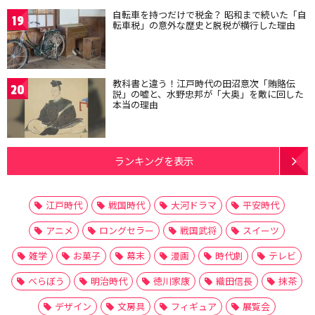
自転車を持つだけで税金？ 昭和まで続いた「自
19
転車税」の意外な歴史と脱税が横行した理由
教科書と違う！江戸時代の田沼意次「賄賂伝
20
説」の嘘と、水野忠邦が「大奥」を敵に回した
本当の理由
ランキングを表示
江戸時代
戦国時代
大河ドラマ
平安時代
アニメ
ロングセラー
戦国武将
スイーツ
雑学
お菓子
幕末
漫画
時代劇
テレビ
べらぼう
明治時代
徳川家康
織田信長
抹茶
デザイン
文房具
フィギュア
展覧会