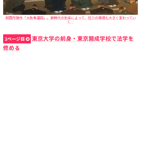
邨田丹陵作「大政奉還図」。新時代の到来によって、任三の環境も大きく変わってい
く…
東京大学の前身・東京開成学校で法学を
2ページ目
修める