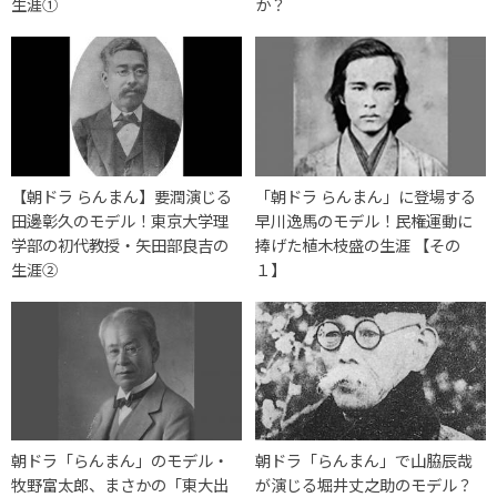
生涯①
か？
【朝ドラ らんまん】要潤演じる
「朝ドラ らんまん」に登場する
田邊彰久のモデル！東京大学理
早川逸馬のモデル！民権運動に
学部の初代教授・矢田部良吉の
捧げた植木枝盛の生涯 【その
生涯②
１】
朝ドラ「らんまん」のモデル・
朝ドラ「らんまん」で山脇辰哉
牧野富太郎、まさかの「東大出
が演じる堀井丈之助のモデル？