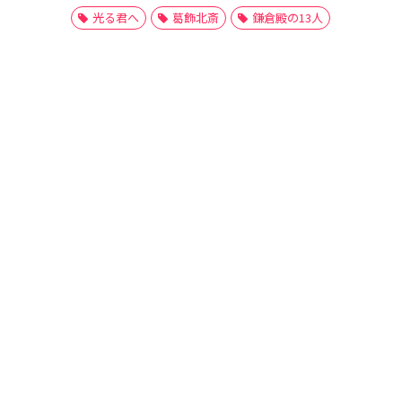
光る君へ
葛飾北斎
鎌倉殿の13人