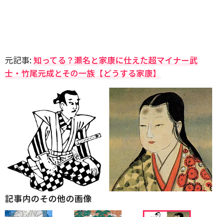
元記事:
知ってる？瀬名と家康に仕えた超マイナー武
士・竹尾元成とその一族【どうする家康】
記事内のその他の画像