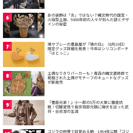
あの装飾は「炎」ではない？縄文時代の国宝・
6
火焔型土器、5000年前の人々が刻んだ謎とデザ
インの秘密
鳩サブレーの豊島屋が『鳩の日』（8月10日）
7
限定グッズ詳細を発表！今年はシリコンポーチ
「はとっこ」
土偶なりきりパーカーも！青森の縄文遺跡群で
8
発掘された土偶がモチーフのキュートなグッズ
が新発売
『豊臣兄弟！』小一郎の5万の大軍に徹底抗
9
戦！切腹覚悟で長宗我部元親に降伏を迫った武
将・谷忠澄の生涯
ゴジラの咆哮で目覚める朝…1954年公開『ゴジ