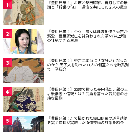
『豊臣兄弟！』お市と柴田勝家、自刃しての最
1
期と「辞世の句」…運命を共にした２人の悲劇
『豊臣兄弟！』茶々＝悪女はほぼ創作？秀吉が
2
溺愛、豊臣家滅亡を背負わされた茶々(井上和)
の壮絶すぎる生涯
【豊臣兄弟！】秀吉は本当に「女狂い」だった
3
のか？ 天下人を彩った11人の側室たちを時系列
で一挙紹介
【豊臣兄弟！】22歳で散った長宗我部元親の天
4
才後継者・信親とは？武勇を奮った若武者の壮
絶な最期
『豊臣兄弟！』で描かれた織田信長の道普請は
5
史実？信長が実施した街道整備の施策を紹介