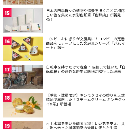
日本の四季折々の植物や情景を描くことに相応
15
しい色を集めた水彩色鉛筆『色辞典』が新発
売！
コンビニおにぎりが文房具に！コンビニの定番
16
商品をモチーフにした文房具シリーズ『ジムマ
ート』誕生
自転車を持つだけで税金？ 昭和まで続いた「自
17
転車税」の意外な歴史と脱税が横行した理由
【季節・数量限定】キンモクセイの香りを天然
18
精油で再現した「スチームクリーム キンモクセ
イ&茶」新登場
村上水軍を率いた戦国武将！幼い弟を支え、共
19
に海へ散った得居通幸の波乱に満ちた生涯