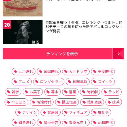
怪獣革を纏う！ダダ、エレキング…ウルトラ怪
20
獣モチーフの革を使った新アパレルコレクショ
ンが発表
ランキングを表示
江戸時代
戦国時代
大河ドラマ
平安時代
アニメ
ロングセラー
戦国武将
スイーツ
雑学
お菓子
幕末
漫画
時代劇
テレビ
べらぼう
明治時代
織田信長
徳川家康
抹茶
デザイン
文房具
フィギュア
展覧会
鎌倉時代
豊臣秀吉
豊臣兄弟！
昭和時代