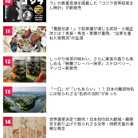
10
ラ』の貴重音源を搭載した「ゴジラ音声目覚ま
し時計」が新発売
『豊臣兄弟！』で萩原護が演じる武将・小堀正
11
次とは？秀長・秀吉・家康が重用、“出家を重
ねた実務派”の生涯
しっかり抹茶の味わい、さらに果実の香りも楽
12
しめる「無糖フレーバー抹茶」ストロベリー、
マンゴー新発売
「一口」が「いもあらい」！？ 日本の難読地名
13
には知られざる“名前の法則”があった
世界遺産決定で脚光！日本初の巨大都城・藤原
14
京を創り上げた知られざる女帝・持統天皇の凄
絶な執念