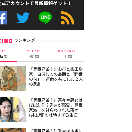
公式アカウントで最新情報ゲット！
ランキング
KING
ILY
WEEKLY
MONTHLY
4時間
週 間
月 間
『豊臣兄弟！』お市と柴田勝
家、自刃しての最期と「辞世
の句」…運命を共にした２人
の悲劇
『豊臣兄弟！』茶々＝悪女は
ほぼ創作？秀吉が溺愛、豊臣
家滅亡を背負わされた茶々
(井上和)の壮絶すぎる生涯
【豊臣兄弟！】秀吉は本当に