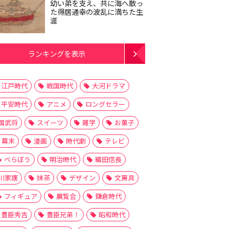
幼い弟を支え、共に海へ散っ
た得居通幸の波乱に満ちた生
涯
ランキングを表示
江戸時代
戦国時代
大河ドラマ
平安時代
アニメ
ロングセラー
国武将
スイーツ
雑学
お菓子
幕末
漫画
時代劇
テレビ
べらぼう
明治時代
織田信長
川家康
抹茶
デザイン
文房具
フィギュア
展覧会
鎌倉時代
豊臣秀吉
豊臣兄弟！
昭和時代