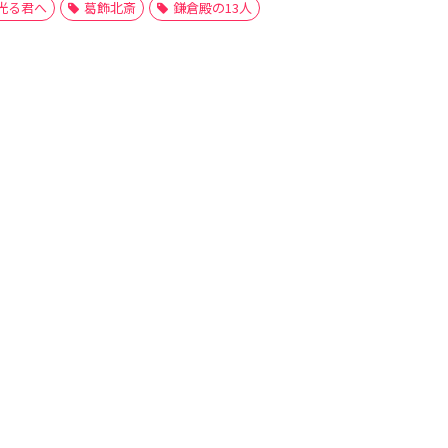
光る君へ
葛飾北斎
鎌倉殿の13人