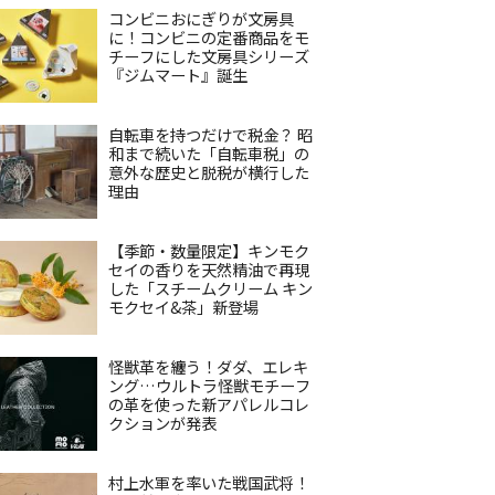
コンビニおにぎりが文房具
に！コンビニの定番商品をモ
チーフにした文房具シリーズ
『ジムマート』誕生
自転車を持つだけで税金？ 昭
和まで続いた「自転車税」の
意外な歴史と脱税が横行した
理由
【季節・数量限定】キンモク
セイの香りを天然精油で再現
した「スチームクリーム キン
モクセイ&茶」新登場
怪獣革を纏う！ダダ、エレキ
ング…ウルトラ怪獣モチーフ
の革を使った新アパレルコレ
クションが発表
村上水軍を率いた戦国武将！