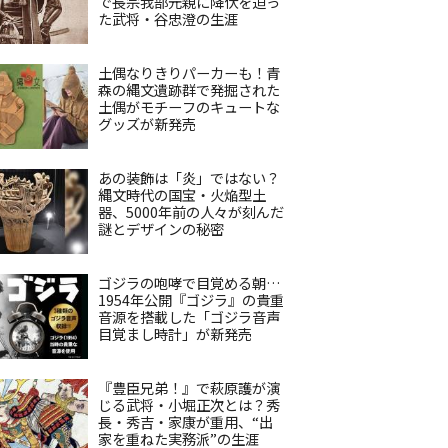
で長宗我部元親に降伏を迫っ
た武将・谷忠澄の生涯
土偶なりきりパーカーも！青
森の縄文遺跡群で発掘された
土偶がモチーフのキュートな
グッズが新発売
あの装飾は「炎」ではない？
縄文時代の国宝・火焔型土
器、5000年前の人々が刻んだ
謎とデザインの秘密
ゴジラの咆哮で目覚める朝…
1954年公開『ゴジラ』の貴重
音源を搭載した「ゴジラ音声
目覚まし時計」が新発売
『豊臣兄弟！』で萩原護が演
じる武将・小堀正次とは？秀
長・秀吉・家康が重用、“出
家を重ねた実務派”の生涯