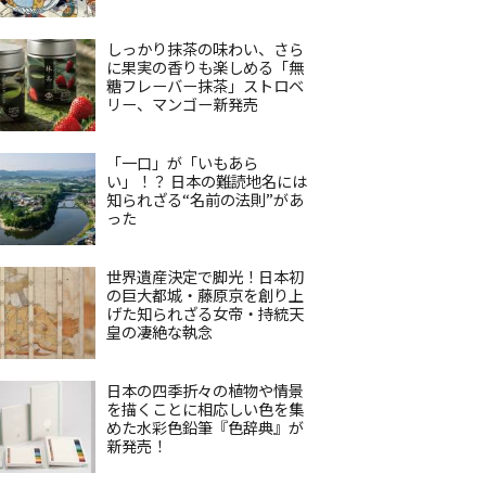
しっかり抹茶の味わい、さら
に果実の香りも楽しめる「無
糖フレーバー抹茶」ストロベ
リー、マンゴー新発売
「一口」が「いもあら
い」！？ 日本の難読地名には
知られざる“名前の法則”があ
った
世界遺産決定で脚光！日本初
の巨大都城・藤原京を創り上
げた知られざる女帝・持統天
皇の凄絶な執念
日本の四季折々の植物や情景
を描くことに相応しい色を集
めた水彩色鉛筆『色辞典』が
新発売！