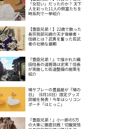
「女狂い」だったのか？ 天下
人を彩った11人の側室たちを
時系列で一挙紹介
【豊臣兄弟！】22歳で散った
長宗我部元親の天才後継者・
信親とは？武勇を奮った若武
者の壮絶な最期
『豊臣兄弟！』で描かれた織
田信長の道普請は史実？信長
が実施した街道整備の施策を
紹介
鳩サブレーの豊島屋が『鳩の
日』（8月10日）限定グッズ
詳細を発表！今年はシリコン
ポーチ「はとっこ」
『豊臣兄弟！』小一郎の5万
の大軍に徹底抗戦！切腹覚悟