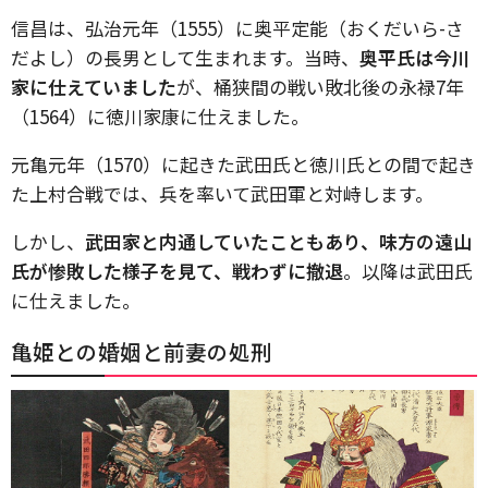
信昌は、弘治元年（1555）に奥平定能（おくだいら-さ
だよし）の長男として生まれます。当時、
奥平氏は今川
家に仕えていました
が、桶狭間の戦い敗北後の永禄7年
（1564）に徳川家康に仕えました。
元亀元年（1570）に起きた武田氏と徳川氏との間で起き
た上村合戦では、兵を率いて武田軍と対峙します。
しかし、
武田家と内通していたこともあり、味方の遠山
氏が惨敗した様子を見て、戦わずに撤退
。以降は武田氏
に仕えました。
亀姫との婚姻と前妻の処刑