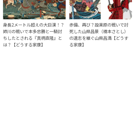
身長2メートル超えの大巨漢！？
赤備、再び？設楽原の戦いで討
姉川の戦いで本多忠勝と一騎討
死した山県昌景（橋本さとし）
ちしたとされる『真柄直隆』と
の遺志を継ぐ山県昌満【どうす
は？【どうする家康】
る家康】