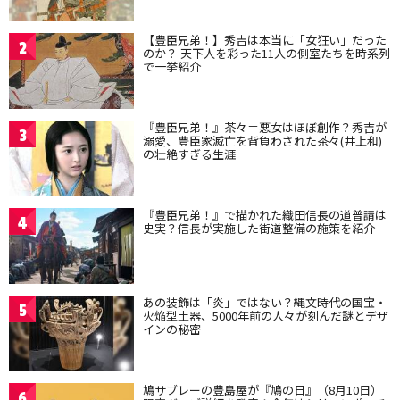
【豊臣兄弟！】秀吉は本当に「女狂い」だった
2
のか？ 天下人を彩った11人の側室たちを時系列
で一挙紹介
『豊臣兄弟！』茶々＝悪女はほぼ創作？秀吉が
3
溺愛、豊臣家滅亡を背負わされた茶々(井上和)
の壮絶すぎる生涯
『豊臣兄弟！』で描かれた織田信長の道普請は
4
史実？信長が実施した街道整備の施策を紹介
あの装飾は「炎」ではない？縄文時代の国宝・
5
火焔型土器、5000年前の人々が刻んだ謎とデザ
インの秘密
鳩サブレーの豊島屋が『鳩の日』（8月10日）
6