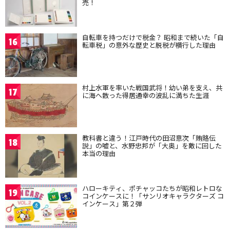
売！
自転車を持つだけで税金？ 昭和まで続いた「自
16
転車税」の意外な歴史と脱税が横行した理由
村上水軍を率いた戦国武将！幼い弟を支え、共
17
に海へ散った得居通幸の波乱に満ちた生涯
教科書と違う！江戸時代の田沼意次「賄賂伝
18
説」の嘘と、水野忠邦が「大奥」を敵に回した
本当の理由
ハローキティ、ポチャッコたちが昭和レトロな
19
コインケースに！「サンリオキャラクターズ コ
インケース」第２弾