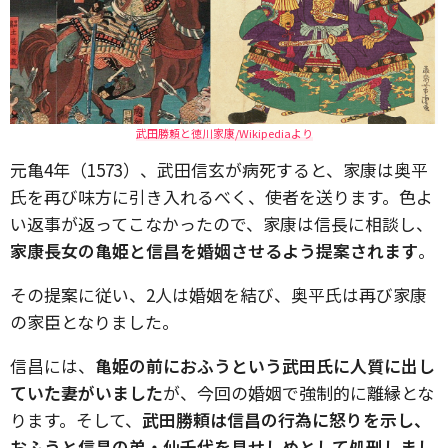
武田勝頼と徳川家康/Wikipediaより
元亀4年（1573）、武田信玄が病死すると、家康は奥平
氏を再び味方に引き入れるべく、使者を送ります。色よ
い返事が返ってこなかったので、家康は信長に相談し、
家康長女の亀姫と信昌を婚姻させるよう提案されます
。
その提案に従い、2人は婚姻を結び、奥平氏は再び家康
の家臣となりました。
信昌には、
亀姫の前におふうという武田氏に人質に出し
ていた妻がいました
が、今回の婚姻で強制的に離縁とな
ります。そして、
武田勝頼は信昌の行為に怒りを示し、
おふうと信昌の弟・仙千代を見せしめとして処刑しまし