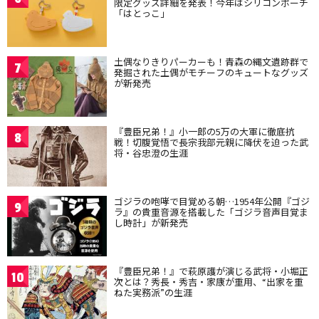
限定グッズ詳細を発表！今年はシリコンポーチ
「はとっこ」
土偶なりきりパーカーも！青森の縄文遺跡群で
7
発掘された土偶がモチーフのキュートなグッズ
が新発売
『豊臣兄弟！』小一郎の5万の大軍に徹底抗
8
戦！切腹覚悟で長宗我部元親に降伏を迫った武
将・谷忠澄の生涯
ゴジラの咆哮で目覚める朝…1954年公開『ゴジ
9
ラ』の貴重音源を搭載した「ゴジラ音声目覚ま
し時計」が新発売
『豊臣兄弟！』で萩原護が演じる武将・小堀正
10
次とは？秀長・秀吉・家康が重用、“出家を重
ねた実務派”の生涯