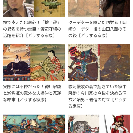
槍で支えた忠義心！「槍半蔵」
クーデターを防いだ功労者！岡
の異名を持つ忠臣・渡辺守綱の
崎クーデター後の山田八蔵のそ
活躍を紹介【どうする家康】
の後【どうする家康】
実際には不仲だった！徳川家康
駿河侵攻の裏で起きていた家中
と瀬名姫の意外な夫婦仲と悲運
騒動！今川家の今後を決める信
な結末【どうする家康】
玄と嫡男・義信の対立【どうす
る家康】