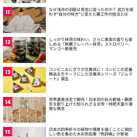
なぜ浅井の旧臣は秀吉に従ったのか？ 武力を使
11
わず“自分の味方”に変えた裏工作の技法とは
しっかり抹茶の味わい、さらに果実の香りも楽
12
しめる「無糖フレーバー抹茶」ストロベリー、
マンゴー新発売
コンビニおにぎりが文房具に！コンビニの定番
13
商品をモチーフにした文房具シリーズ『ジムマ
ート』誕生
世界遺産決定で脚光！日本初の巨大都城・藤原
14
京を創り上げた知られざる女帝・持統天皇の凄
絶な執念
日本の四季折々の植物や情景を描くことに相応
15
しい色を集めた水彩色鉛筆『色辞典』が新発