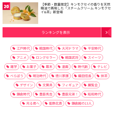
【季節・数量限定】キンモクセイの香りを天然
20
精油で再現した「スチームクリーム キンモクセ
イ&茶」新登場
ランキングを表示
江戸時代
戦国時代
大河ドラマ
平安時代
アニメ
ロングセラー
戦国武将
スイーツ
雑学
お菓子
幕末
漫画
時代劇
テレビ
べらぼう
明治時代
徳川家康
織田信長
抹茶
デザイン
文房具
フィギュア
展覧会
鎌倉時代
豊臣秀吉
豊臣兄弟！
昭和時代
光る君へ
葛飾北斎
鎌倉殿の13人