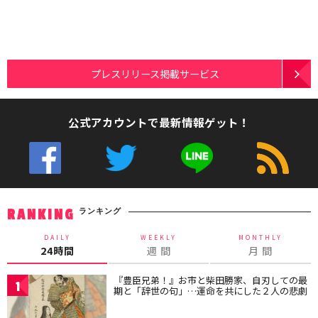
プレスリリース掲載サービス
公式アカウントで最新情報ゲット！
ランキング
RANKING
DAILY
WEEKLY
MONTHLY
24時間
週 間
月 間
『豊臣兄弟！』お市と柴田勝家、自刃しての最
1
期と「辞世の句」…運命を共にした２人の悲劇