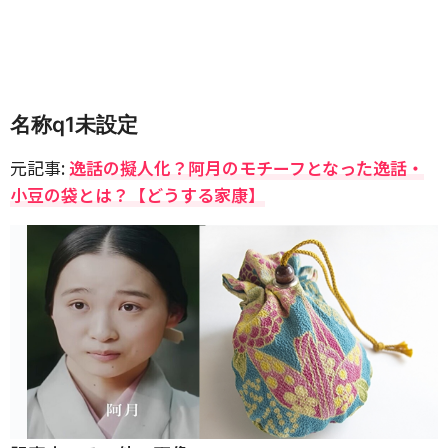
名称q1未設定
元記事:
逸話の擬人化？阿月のモチーフとなった逸話・
小豆の袋とは？【どうする家康】