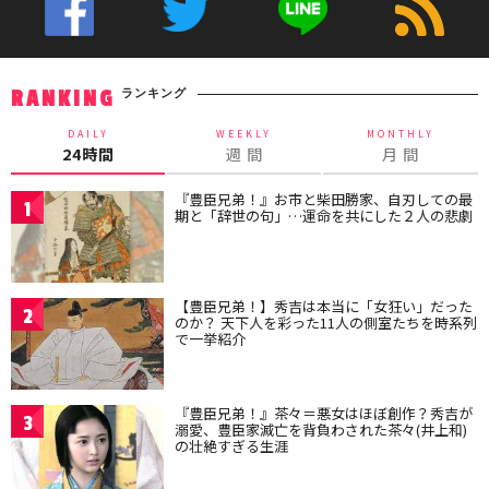
ランキング
RANKING
DAILY
WEEKLY
MONTHLY
24時間
週 間
月 間
『豊臣兄弟！』お市と柴田勝家、自刃しての最
1
期と「辞世の句」…運命を共にした２人の悲劇
【豊臣兄弟！】秀吉は本当に「女狂い」だった
2
のか？ 天下人を彩った11人の側室たちを時系列
で一挙紹介
『豊臣兄弟！』茶々＝悪女はほぼ創作？秀吉が
3
溺愛、豊臣家滅亡を背負わされた茶々(井上和)
の壮絶すぎる生涯