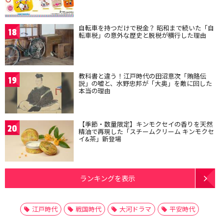
自転車を持つだけで税金？ 昭和まで続いた「自
18
転車税」の意外な歴史と脱税が横行した理由
教科書と違う！江戸時代の田沼意次「賄賂伝
19
説」の嘘と、水野忠邦が「大奥」を敵に回した
本当の理由
【季節・数量限定】キンモクセイの香りを天然
20
精油で再現した「スチームクリーム キンモクセ
イ&茶」新登場
ランキングを表示
江戸時代
戦国時代
大河ドラマ
平安時代