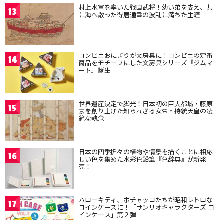
村上水軍を率いた戦国武将！幼い弟を支え、共
13
に海へ散った得居通幸の波乱に満ちた生涯
コンビニおにぎりが文房具に！コンビニの定番
14
商品をモチーフにした文房具シリーズ『ジムマ
ート』誕生
世界遺産決定で脚光！日本初の巨大都城・藤原
15
京を創り上げた知られざる女帝・持統天皇の凄
絶な執念
日本の四季折々の植物や情景を描くことに相応
16
しい色を集めた水彩色鉛筆『色辞典』が新発
売！
ハローキティ、ポチャッコたちが昭和レトロな
17
コインケースに！「サンリオキャラクターズ コ
インケース」第２弾