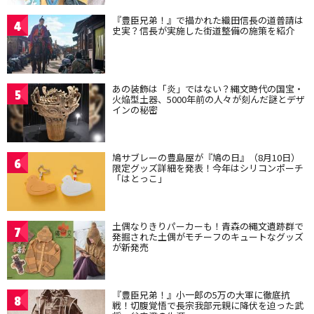
『豊臣兄弟！』で描かれた織田信長の道普請は
4
史実？信長が実施した街道整備の施策を紹介
あの装飾は「炎」ではない？縄文時代の国宝・
5
火焔型土器、5000年前の人々が刻んだ謎とデザ
インの秘密
鳩サブレーの豊島屋が『鳩の日』（8月10日）
6
限定グッズ詳細を発表！今年はシリコンポーチ
「はとっこ」
土偶なりきりパーカーも！青森の縄文遺跡群で
7
発掘された土偶がモチーフのキュートなグッズ
が新発売
『豊臣兄弟！』小一郎の5万の大軍に徹底抗
8
戦！切腹覚悟で長宗我部元親に降伏を迫った武