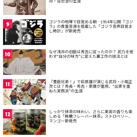
将・谷忠澄の生涯
ゴジラの咆哮で目覚める朝…1954年公開『ゴジ
9
ラ』の貴重音源を搭載した「ゴジラ音声目覚ま
し時計」が新発売
なぜ浅井の旧臣は秀吉に従ったのか？ 武力を使
10
わず“自分の味方”に変えた裏工作の技法とは
『豊臣兄弟！』で萩原護が演じる武将・小堀正
11
次とは？秀長・秀吉・家康が重用、“出家を重
ねた実務派”の生涯
しっかり抹茶の味わい、さらに果実の香りも楽
12
しめる「無糖フレーバー抹茶」ストロベリー、
マンゴー新発売