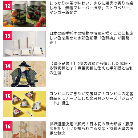
しっかり抹茶の味わい、さらに果実の香りも楽
12
しめる「無糖フレーバー抹茶」ストロベリー、
マンゴー新発売
日本の四季折々の植物や情景を描くことに相応
13
しい色を集めた水彩色鉛筆『色辞典』が新発
売！
【豊臣兄弟！】2度の改易から復活した武将・
14
多賀秀種とは？豊臣秀長に仕えた半年間と波乱
の生涯
コンビニおにぎりが文房具に！コンビニの定番
15
商品をモチーフにした文房具シリーズ『ジムマ
ート』誕生
世界遺産決定で脚光！日本初の巨大都城・藤原
16
京を創り上げた知られざる女帝・持統天皇の凄
絶な執念