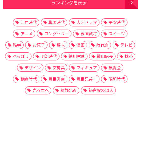
ランキングを表示
江戸時代
戦国時代
大河ドラマ
平安時代
アニメ
ロングセラー
戦国武将
スイーツ
雑学
お菓子
幕末
漫画
時代劇
テレビ
べらぼう
明治時代
徳川家康
織田信長
抹茶
デザイン
文房具
フィギュア
展覧会
鎌倉時代
豊臣秀吉
豊臣兄弟！
昭和時代
光る君へ
葛飾北斎
鎌倉殿の13人