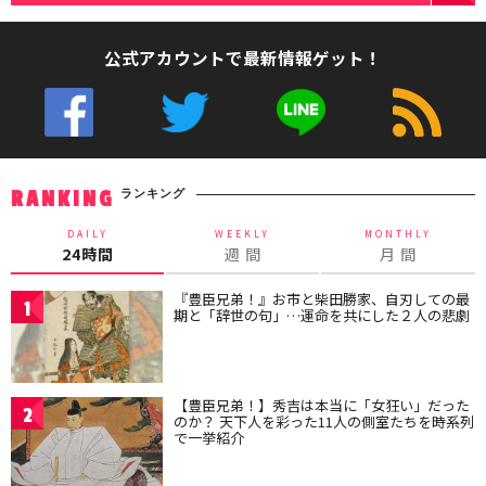
公式アカウントで最新情報ゲット！
ランキング
RANKING
DAILY
WEEKLY
MONTHLY
24時間
週 間
月 間
『豊臣兄弟！』お市と柴田勝家、自刃しての最
1
期と「辞世の句」…運命を共にした２人の悲劇
【豊臣兄弟！】秀吉は本当に「女狂い」だった
2
のか？ 天下人を彩った11人の側室たちを時系列
で一挙紹介