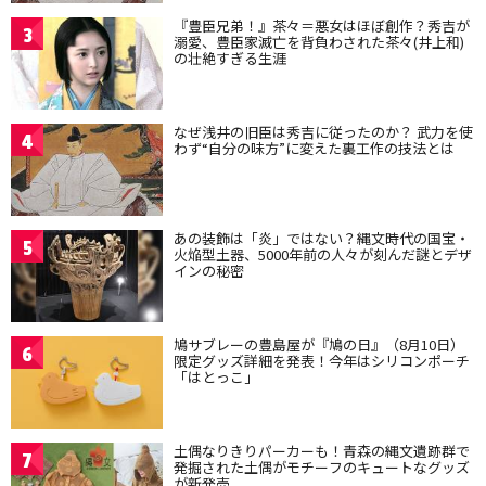
『豊臣兄弟！』茶々＝悪女はほぼ創作？秀吉が
3
溺愛、豊臣家滅亡を背負わされた茶々(井上和)
の壮絶すぎる生涯
なぜ浅井の旧臣は秀吉に従ったのか？ 武力を使
4
わず“自分の味方”に変えた裏工作の技法とは
あの装飾は「炎」ではない？縄文時代の国宝・
5
火焔型土器、5000年前の人々が刻んだ謎とデザ
インの秘密
鳩サブレーの豊島屋が『鳩の日』（8月10日）
6
限定グッズ詳細を発表！今年はシリコンポーチ
「はとっこ」
土偶なりきりパーカーも！青森の縄文遺跡群で
7
発掘された土偶がモチーフのキュートなグッズ
が新発売