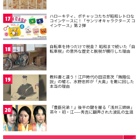
ハローキティ、ポチャッコたちが昭和レトロな
17
コインケースに！「サンリオキャラクターズ コ
インケース」第２弾
自転車を持つだけで税金？ 昭和まで続いた「自
18
転車税」の意外な歴史と脱税が横行した理由
教科書と違う！江戸時代の田沼意次「賄賂伝
19
説」の嘘と、水野忠邦が「大奥」を敵に回した
本当の理由
『豊臣兄弟！』後半の鍵を握る「浅井三姉妹」
20
茶々・初・江——秀吉に翻弄された波乱の生涯