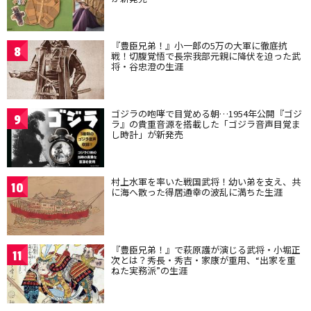
『豊臣兄弟！』小一郎の5万の大軍に徹底抗
8
戦！切腹覚悟で長宗我部元親に降伏を迫った武
将・谷忠澄の生涯
ゴジラの咆哮で目覚める朝…1954年公開『ゴジ
9
ラ』の貴重音源を搭載した「ゴジラ音声目覚ま
し時計」が新発売
村上水軍を率いた戦国武将！幼い弟を支え、共
10
に海へ散った得居通幸の波乱に満ちた生涯
『豊臣兄弟！』で萩原護が演じる武将・小堀正
11
次とは？秀長・秀吉・家康が重用、“出家を重
ねた実務派”の生涯