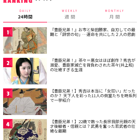
RANKING
DAILY
WEEKLY
MONTHLY
24時間
週 間
月 間
『豊臣兄弟！』お市と柴田勝家、自刃しての最
1
期と「辞世の句」…運命を共にした２人の悲劇
『豊臣兄弟！』茶々＝悪女はほぼ創作？秀吉が
2
溺愛、豊臣家滅亡を背負わされた茶々(井上和)
の壮絶すぎる生涯
【豊臣兄弟！】秀吉は本当に「女狂い」だった
3
のか？ 天下人を彩った11人の側室たちを時系列
で一挙紹介
【豊臣兄弟！】22歳で散った長宗我部元親の天
4
才後継者・信親とは？武勇を奮った若武者の壮
絶な最期