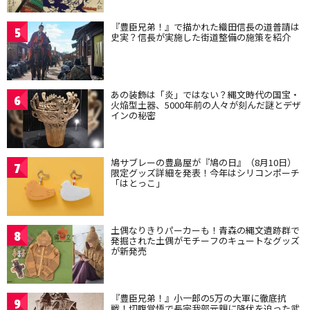
『豊臣兄弟！』で描かれた織田信長の道普請は
5
史実？信長が実施した街道整備の施策を紹介
あの装飾は「炎」ではない？縄文時代の国宝・
6
火焔型土器、5000年前の人々が刻んだ謎とデザ
インの秘密
鳩サブレーの豊島屋が『鳩の日』（8月10日）
7
限定グッズ詳細を発表！今年はシリコンポーチ
「はとっこ」
土偶なりきりパーカーも！青森の縄文遺跡群で
8
発掘された土偶がモチーフのキュートなグッズ
が新発売
『豊臣兄弟！』小一郎の5万の大軍に徹底抗
9
戦！切腹覚悟で長宗我部元親に降伏を迫った武