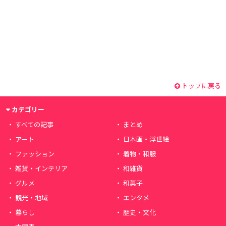
トップに戻る
カテゴリー
すべての記事
まとめ
アート
日本画・浮世絵
ファッション
着物・和服
雑貨・インテリア
和雑貨
グルメ
和菓子
観光・地域
エンタメ
暮らし
歴史・文化