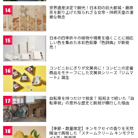
世界遺産決定で脚光！日本初の巨大都城・藤原
14
京を創り上げた知られざる女帝・持統天皇の凄
絶な執念
日本の四季折々の植物や情景を描くことに相応
15
しい色を集めた水彩色鉛筆『色辞典』が新発
売！
コンビニおにぎりが文房具に！コンビニの定番
16
商品をモチーフにした文房具シリーズ『ジムマ
ート』誕生
自転車を持つだけで税金？ 昭和まで続いた「自
17
転車税」の意外な歴史と脱税が横行した理由
【季節・数量限定】キンモクセイの香りを天然
18
精油で再現した「スチームクリーム キンモクセ
イ&茶」新登場