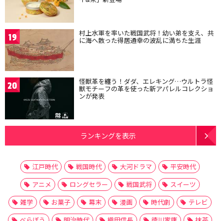
村上水軍を率いた戦国武将！幼い弟を支え、共
19
に海へ散った得居通幸の波乱に満ちた生涯
怪獣革を纏う！ダダ、エレキング…ウルトラ怪
20
獣モチーフの革を使った新アパレルコレクショ
ンが発表
ランキングを表示
江戸時代
戦国時代
大河ドラマ
平安時代
アニメ
ロングセラー
戦国武将
スイーツ
雑学
お菓子
幕末
漫画
時代劇
テレビ
べらぼう
明治時代
織田信長
徳川家康
抹茶