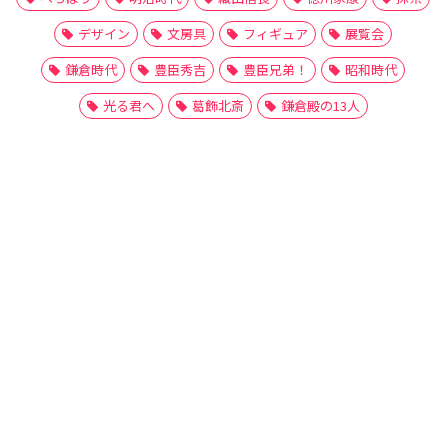
デザイン
文房具
フィギュア
展覧会
鎌倉時代
豊臣秀吉
豊臣兄弟！
昭和時代
光る君へ
葛飾北斎
鎌倉殿の13人