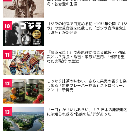
将・谷忠澄の生涯
ゴジラの咆哮で目覚める朝…1954年公開『ゴジ
10
ラ』の貴重音源を搭載した「ゴジラ音声目覚ま
し時計」が新発売
『豊臣兄弟！』で萩原護が演じる武将・小堀正
11
次とは？秀長・秀吉・家康が重用、“出家を重
ねた実務派”の生涯
しっかり抹茶の味わい、さらに果実の香りも楽
12
しめる「無糖フレーバー抹茶」ストロベリー、
マンゴー新発売
「一口」が「いもあらい」！？ 日本の難読地名
13
には知られざる“名前の法則”があった