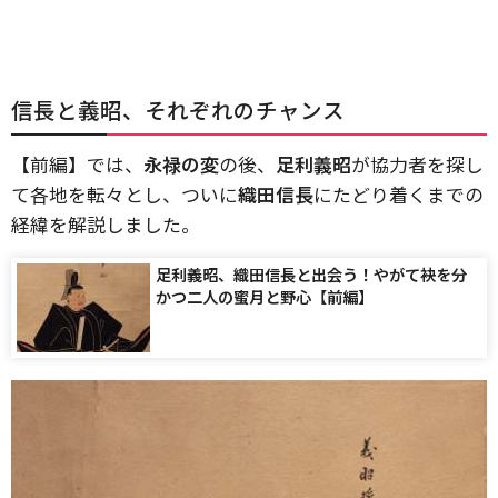
信長と義昭、それぞれのチャンス
【前編】では、
永禄の変
の後、
足利義昭
が協力者を探し
て各地を転々とし、ついに
織田信長
にたどり着くまでの
経緯を解説しました。
足利義昭、織田信長と出会う！やがて袂を分
かつ二人の蜜月と野心【前編】