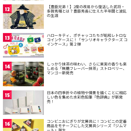
【豊臣兄弟！】2度の改易から復活した武将・
12
多賀秀種とは？豊臣秀長に仕えた半年間と波乱
の生涯
ハローキティ、ポチャッコたちが昭和レトロな
13
コインケースに！「サンリオキャラクターズ コ
インケース」第２弾
しっかり抹茶の味わい、さらに果実の香りも楽
14
しめる「無糖フレーバー抹茶」ストロベリー、
マンゴー新発売
日本の四季折々の植物や情景を描くことに相応
15
しい色を集めた水彩色鉛筆『色辞典』が新発
売！
コンビニおにぎりが文房具に！コンビニの定番
16
商品をモチーフにした文房具シリーズ『ジムマ
ート』誕生