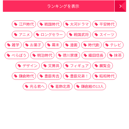
ランキングを表示
江戸時代
戦国時代
大河ドラマ
平安時代
アニメ
ロングセラー
戦国武将
スイーツ
雑学
お菓子
幕末
漫画
時代劇
テレビ
べらぼう
明治時代
徳川家康
織田信長
抹茶
デザイン
文房具
フィギュア
展覧会
鎌倉時代
豊臣秀吉
豊臣兄弟！
昭和時代
光る君へ
葛飾北斎
鎌倉殿の13人