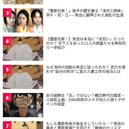
『豊臣兄弟！』後半の鍵を握る「浅井三姉妹」
3
茶々・初・江——秀吉に翻弄された波乱の生涯
【豊臣兄弟！】秀吉は本当に「女狂い」だった
4
のか？ 天下人を彩った11人の側室たちを時系列
で一挙紹介
なぜ浅井の旧臣は秀吉に従ったのか？ 武力を使
5
わず“自分の味方”に変えた裏工作の技法とは
あの装飾は「炎」ではない？縄文時代の国宝・
6
火焔型土器、5000年前の人々が刻んだ謎とデザ
インの秘密
もしも豊臣秀長が長生きしていたら…？秀吉の
7
暴走と豊臣家滅亡を防げた「最強のカリスマ