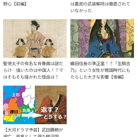
野心【前編】
は農民の武装解除は徹底されて
いなかった
聖徳太子の有名な肖像画は謎だ
織田信長の準正室！？「生駒吉
らけ…描いたのは中国人！？で
乃」という女性が戦国時代にも
はそもそも描かれた理由は？
たらした大きな影響【後編】
【大河ドラマ予習】武田勝頼が
滅亡、恩賞として得た駿河国