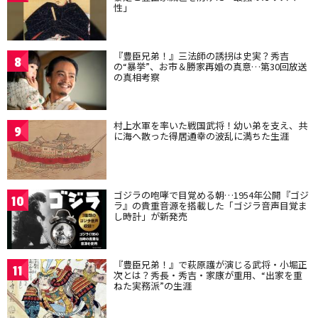
性」
『豊臣兄弟！』三法師の誘拐は史実？秀吉
8
の“暴挙”、お市＆勝家再婚の真意…第30回放送
の真相考察
村上水軍を率いた戦国武将！幼い弟を支え、共
9
に海へ散った得居通幸の波乱に満ちた生涯
ゴジラの咆哮で目覚める朝…1954年公開『ゴジ
10
ラ』の貴重音源を搭載した「ゴジラ音声目覚ま
し時計」が新発売
『豊臣兄弟！』で萩原護が演じる武将・小堀正
11
次とは？秀長・秀吉・家康が重用、“出家を重
ねた実務派”の生涯