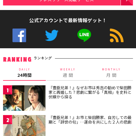
公式アカウントで最新情報ゲット！
ランキング
RANKING
DAILY
WEEKLY
MONTHLY
24時間
週 間
月 間
『豊臣兄弟！』なぜお市は秀吉の勧めで柴田勝
1
家と再婚した？悲劇に繋がる「真相」を史料と
伏線から探る
『豊臣兄弟！』お市と柴田勝家、自刃しての最
2
期と「辞世の句」…運命を共にした２人の悲劇