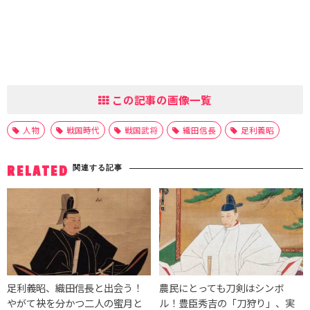
この記事の画像一覧
人物
戦国時代
戦国武将
織田信長
足利義昭
関連する記事
RELATED
足利義昭、織田信長と出会う！
農民にとっても刀剣はシンボ
やがて袂を分かつ二人の蜜月と
ル！豊臣秀吉の「刀狩り」、実