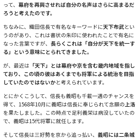
って、
幕府を再興させれば自分の名声はさらに高まるだ
ろうと考えたのです。
ちなみに、織田信長で有名なキーワードに
天下布武
とい
うのがあり、これは書状の朱印に使われたことで有名に
なった言葉ですが、
長らくこれは「自分が天下を統一す
る」という意味にとられてきました。
が、最近は
「天下」とは幕府や京を含む畿内地域を指し
ており、この頃の彼はあくまでも将軍による統治を目指
していたのではないか
と考えられています。
とにかくこうして、信長も義昭も千載一遇のチャンスを
得て、1568年10月に義昭は信長に奉じられて念願の
上洛
を果たしました。この時点で足利義栄は病没していたの
で、義昭は15代将軍に就任します。
そして信長は三好勢を京から追っ払い、
義昭には二条城