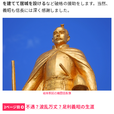
を建てて居城を設ける
など破格の援助をします。当然、
義昭も信長には深く感謝しました。
岐阜駅前の織田信長像
不遇？波乱万丈？足利義昭の生涯
2ページ目