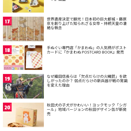
世界遺産決定で脚光！日本初の巨大都城・藤原
17
京を創り上げた知られざる女帝・持統天皇の凄
絶な執念
手ぬぐい専門店「かまわぬ」の人気柄がポスト
18
カードに『かまわぬ POSTCARD BOOK』発売
なぜ織田信長らは「欠点だらけの火縄銃」を欲
19
しがったのか？ 弱点だらけの新兵器が戦の常識
を変えた理由
秋田犬の子犬がかわいい！ヨックモック「シガ
20
ール」地域バージョンの秋田デザイン缶が新発
売