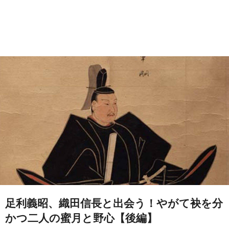
足利義昭、織田信長と出会う！やがて袂を分
かつ二人の蜜月と野心【後編】