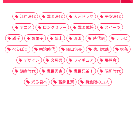
江戸時代
戦国時代
大河ドラマ
平安時代
アニメ
ロングセラー
戦国武将
スイーツ
雑学
お菓子
幕末
漫画
時代劇
テレビ
べらぼう
明治時代
織田信長
徳川家康
抹茶
デザイン
文房具
フィギュア
展覧会
鎌倉時代
豊臣秀吉
豊臣兄弟！
昭和時代
光る君へ
葛飾北斎
鎌倉殿の13人