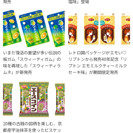
発売
塩味」登場
いまだ復活の要望が多い伝説の
レトロ調パッケージがエモい♡
板ガム「スウィーティガム」の
リプトンから発売40年記念「リ
味を再現した「スウィーティラ
プトン エモミルクティ～ミルク
ムネ」が新発売
セーキ味」が期間限定発売
20種の古銭の図柄を楽しむ、京
都産宇治抹茶を使ったビスケッ