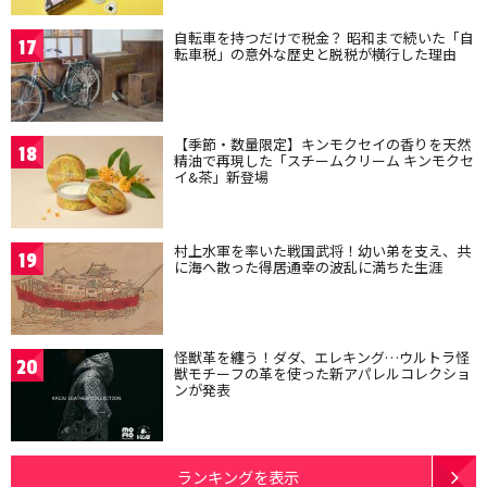
自転車を持つだけで税金？ 昭和まで続いた「自
17
転車税」の意外な歴史と脱税が横行した理由
【季節・数量限定】キンモクセイの香りを天然
18
精油で再現した「スチームクリーム キンモクセ
イ&茶」新登場
村上水軍を率いた戦国武将！幼い弟を支え、共
19
に海へ散った得居通幸の波乱に満ちた生涯
怪獣革を纏う！ダダ、エレキング…ウルトラ怪
20
獣モチーフの革を使った新アパレルコレクショ
ンが発表
ランキングを表示