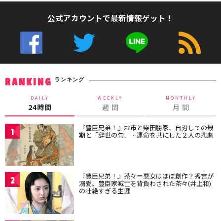
公式アカウントで最新情報ゲット！
ランキング
RANKING
DAILY
WEEKLY
MONTHLY
24時間
週 間
月 間
『豊臣兄弟！』お市と柴田勝家、自刃しての最
1
期と「辞世の句」…運命を共にした２人の悲劇
『豊臣兄弟！』茶々＝悪女はほぼ創作？秀吉が
2
溺愛、豊臣家滅亡を背負わされた茶々(井上和)
の壮絶すぎる生涯