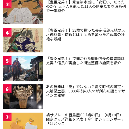
【豊臣兄弟！】秀吉は本当に「女狂い」だった
3
のか？ 天下人を彩った11人の側室たちを時系列
で一挙紹介
【豊臣兄弟！】22歳で散った長宗我部元親の天
4
才後継者・信親とは？武勇を奮った若武者の壮
絶な最期
『豊臣兄弟！』で描かれた織田信長の道普請は
5
史実？信長が実施した街道整備の施策を紹介
あの装飾は「炎」ではない？縄文時代の国宝・
6
火焔型土器、5000年前の人々が刻んだ謎とデザ
インの秘密
鳩サブレーの豊島屋が『鳩の日』（8月10日）
7
限定グッズ詳細を発表！今年はシリコンポーチ
「はとっこ」