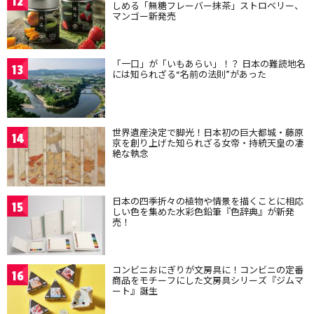
12
しめる「無糖フレーバー抹茶」ストロベリー、
マンゴー新発売
「一口」が「いもあらい」！？ 日本の難読地名
13
には知られざる“名前の法則”があった
世界遺産決定で脚光！日本初の巨大都城・藤原
14
京を創り上げた知られざる女帝・持統天皇の凄
絶な執念
日本の四季折々の植物や情景を描くことに相応
15
しい色を集めた水彩色鉛筆『色辞典』が新発
売！
コンビニおにぎりが文房具に！コンビニの定番
16
商品をモチーフにした文房具シリーズ『ジムマ
ート』誕生