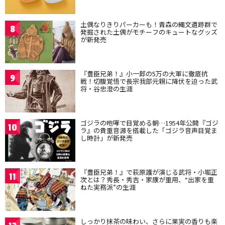
土偶なりきりパーカーも！青森の縄文遺跡群で
8
発掘された土偶がモチーフのキュートなグッズ
が新発売
『豊臣兄弟！』小一郎の5万の大軍に徹底抗
9
戦！切腹覚悟で長宗我部元親に降伏を迫った武
将・谷忠澄の生涯
ゴジラの咆哮で目覚める朝…1954年公開『ゴジ
10
ラ』の貴重音源を搭載した「ゴジラ音声目覚ま
し時計」が新発売
『豊臣兄弟！』で萩原護が演じる武将・小堀正
11
次とは？秀長・秀吉・家康が重用、“出家を重
ねた実務派”の生涯
しっかり抹茶の味わい、さらに果実の香りも楽