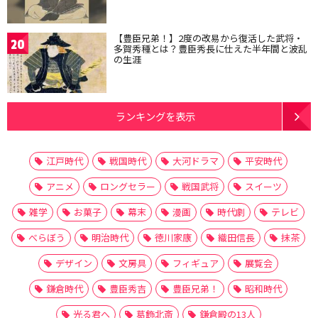
【豊臣兄弟！】2度の改易から復活した武将・
20
多賀秀種とは？豊臣秀長に仕えた半年間と波乱
の生涯
ランキングを表示
江戸時代
戦国時代
大河ドラマ
平安時代
アニメ
ロングセラー
戦国武将
スイーツ
雑学
お菓子
幕末
漫画
時代劇
テレビ
べらぼう
明治時代
徳川家康
織田信長
抹茶
デザイン
文房具
フィギュア
展覧会
鎌倉時代
豊臣秀吉
豊臣兄弟！
昭和時代
光る君へ
葛飾北斎
鎌倉殿の13人