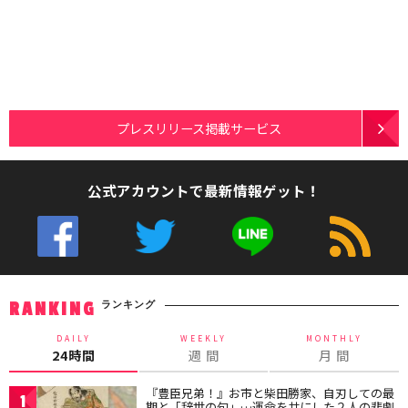
プレスリリース掲載サービス
公式アカウントで最新情報ゲット！
ランキング
RANKING
DAILY
WEEKLY
MONTHLY
24時間
週 間
月 間
『豊臣兄弟！』お市と柴田勝家、自刃しての最
1
期と「辞世の句」…運命を共にした２人の悲劇