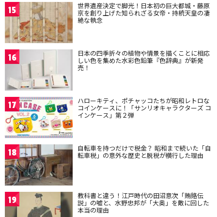
世界遺産決定で脚光！日本初の巨大都城・藤原
15
京を創り上げた知られざる女帝・持統天皇の凄
絶な執念
日本の四季折々の植物や情景を描くことに相応
16
しい色を集めた水彩色鉛筆『色辞典』が新発
売！
ハローキティ、ポチャッコたちが昭和レトロな
17
コインケースに！「サンリオキャラクターズ コ
インケース」第２弾
自転車を持つだけで税金？ 昭和まで続いた「自
18
転車税」の意外な歴史と脱税が横行した理由
教科書と違う！江戸時代の田沼意次「賄賂伝
19
説」の嘘と、水野忠邦が「大奥」を敵に回した
本当の理由