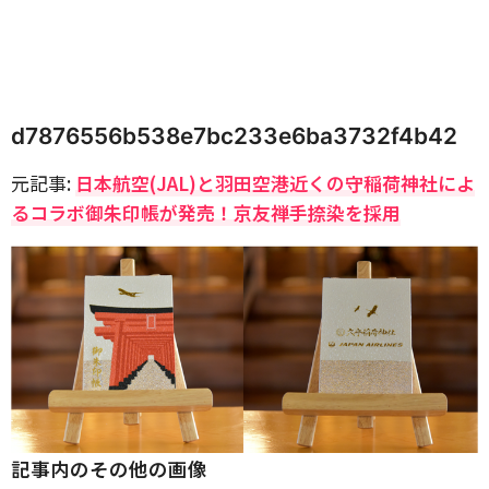
d7876556b538e7bc233e6ba3732f4b42
元記事:
日本航空(JAL)と羽田空港近くの守稲荷神社によ
るコラボ御朱印帳が発売！京友禅手捺染を採用
記事内のその他の画像