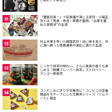
『豊臣兄弟！』で萩原護が演じる武将・小堀正
11
次とは？秀長・秀吉・家康が重用、“出家を重
ねた実務派”の生涯
村上水軍を率いた戦国武将！幼い弟を支え、共
12
に海へ散った得居通幸の波乱に満ちた生涯
しっかり抹茶の味わい、さらに果実の香りも楽
13
しめる「無糖フレーバー抹茶」ストロベリー、
マンゴー新発売
コンビニおにぎりが文房具に！コンビニの定番
14
商品をモチーフにした文房具シリーズ『ジムマ
ート』誕生