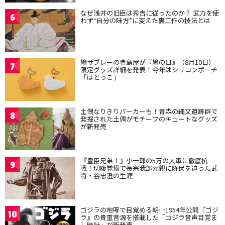
なぜ浅井の旧臣は秀吉に従ったのか？ 武力を使
6
わず“自分の味方”に変えた裏工作の技法とは
鳩サブレーの豊島屋が『鳩の日』（8月10日）
7
限定グッズ詳細を発表！今年はシリコンポーチ
「はとっこ」
土偶なりきりパーカーも！青森の縄文遺跡群で
8
発掘された土偶がモチーフのキュートなグッズ
が新発売
『豊臣兄弟！』小一郎の5万の大軍に徹底抗
9
戦！切腹覚悟で長宗我部元親に降伏を迫った武
将・谷忠澄の生涯
ゴジラの咆哮で目覚める朝…1954年公開『ゴジ
10
ラ』の貴重音源を搭載した「ゴジラ音声目覚ま
し時計」が新発売