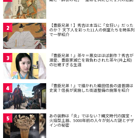
【豊臣兄弟！】秀吉は本当に「女狂い」だった
2
のか？ 天下人を彩った11人の側室たちを時系列
で一挙紹介
『豊臣兄弟！』茶々＝悪女はほぼ創作？秀吉が
3
溺愛、豊臣家滅亡を背負わされた茶々(井上和)
の壮絶すぎる生涯
『豊臣兄弟！』で描かれた織田信長の道普請は
4
史実？信長が実施した街道整備の施策を紹介
あの装飾は「炎」ではない？縄文時代の国宝・
5
火焔型土器、5000年前の人々が刻んだ謎とデザ
インの秘密