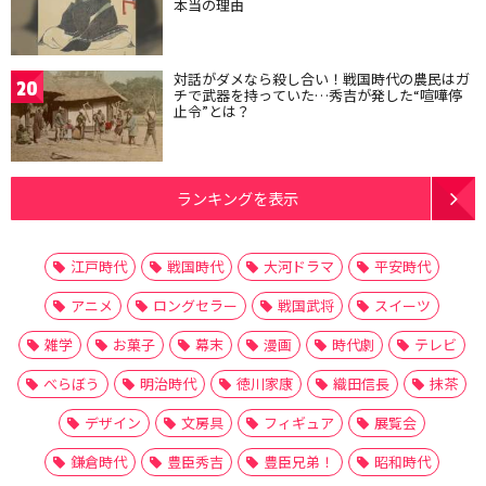
本当の理由
対話がダメなら殺し合い！戦国時代の農民はガ
20
チで武器を持っていた…秀吉が発した“喧嘩停
止令”とは？
ランキングを表示
江戸時代
戦国時代
大河ドラマ
平安時代
アニメ
ロングセラー
戦国武将
スイーツ
雑学
お菓子
幕末
漫画
時代劇
テレビ
べらぼう
明治時代
徳川家康
織田信長
抹茶
デザイン
文房具
フィギュア
展覧会
鎌倉時代
豊臣秀吉
豊臣兄弟！
昭和時代