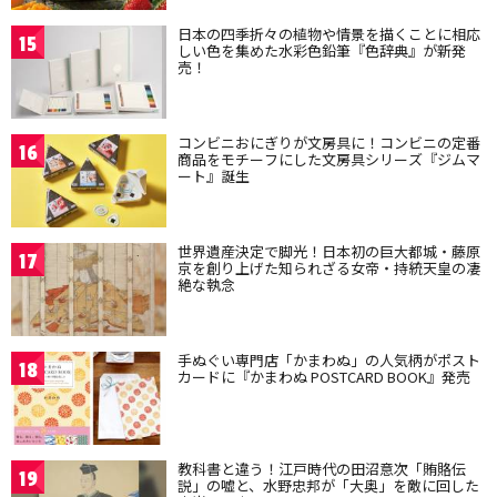
日本の四季折々の植物や情景を描くことに相応
15
しい色を集めた水彩色鉛筆『色辞典』が新発
売！
コンビニおにぎりが文房具に！コンビニの定番
16
商品をモチーフにした文房具シリーズ『ジムマ
ート』誕生
世界遺産決定で脚光！日本初の巨大都城・藤原
17
京を創り上げた知られざる女帝・持統天皇の凄
絶な執念
手ぬぐい専門店「かまわぬ」の人気柄がポスト
18
カードに『かまわぬ POSTCARD BOOK』発売
教科書と違う！江戸時代の田沼意次「賄賂伝
19
説」の嘘と、水野忠邦が「大奥」を敵に回した