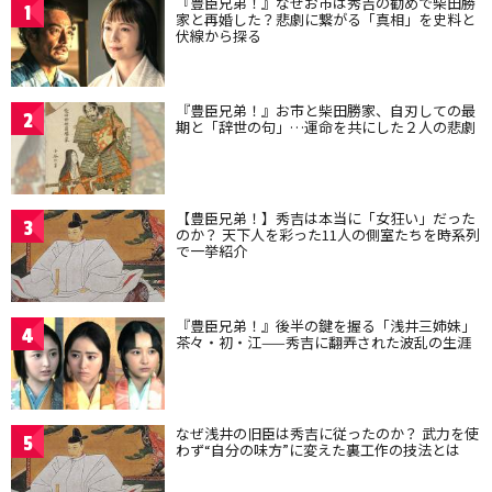
『豊臣兄弟！』なぜお市は秀吉の勧めで柴田勝
1
家と再婚した？悲劇に繋がる「真相」を史料と
伏線から探る
『豊臣兄弟！』お市と柴田勝家、自刃しての最
2
期と「辞世の句」…運命を共にした２人の悲劇
【豊臣兄弟！】秀吉は本当に「女狂い」だった
3
のか？ 天下人を彩った11人の側室たちを時系列
で一挙紹介
『豊臣兄弟！』後半の鍵を握る「浅井三姉妹」
4
茶々・初・江——秀吉に翻弄された波乱の生涯
なぜ浅井の旧臣は秀吉に従ったのか？ 武力を使
5
わず“自分の味方”に変えた裏工作の技法とは