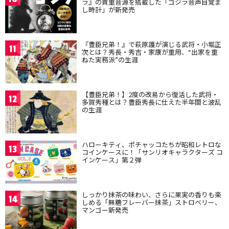
ラ』の貴重音源を搭載した「ゴジラ音声目覚ま
し時計」が新発売
『豊臣兄弟！』で萩原護が演じる武将・小堀正
11
次とは？秀長・秀吉・家康が重用、“出家を重
ねた実務派”の生涯
【豊臣兄弟！】2度の改易から復活した武将・
12
多賀秀種とは？豊臣秀長に仕えた半年間と波乱
の生涯
ハローキティ、ポチャッコたちが昭和レトロな
13
コインケースに！「サンリオキャラクターズ コ
インケース」第２弾
しっかり抹茶の味わい、さらに果実の香りも楽
14
しめる「無糖フレーバー抹茶」ストロベリー、
マンゴー新発売