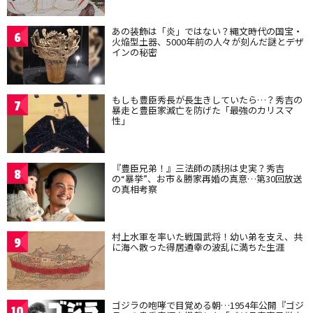
あの装飾は「炎」ではない？縄文時代の国宝・
6
火焔型土器、5000年前の人々が刻んだ謎とデザ
インの秘密
もしも豊臣秀長が長生きしていたら…？秀吉の
7
暴走と豊臣家滅亡を防げた「最強のカリスマ
性」
『豊臣兄弟！』三法師の誘拐は史実？秀吉
8
の“暴挙”、お市＆勝家再婚の真意…第30回放送
の真相考察
村上水軍を率いた戦国武将！幼い弟を支え、共
9
に海へ散った得居通幸の波乱に満ちた生涯
ゴジラの咆哮で目覚める朝…1954年公開『ゴジ
10