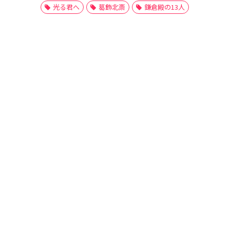
光る君へ
葛飾北斎
鎌倉殿の13人