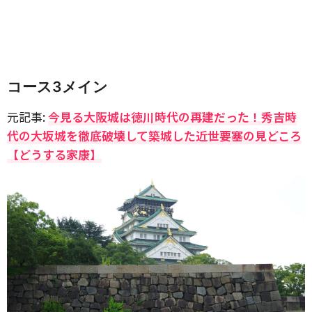
コース3メイン
元記事:
今見る大阪城は徳川時代の再建だった！秀吉時
代の大坂城を徹底破壊して築城した近世要塞の見どころ
【どうする家康】