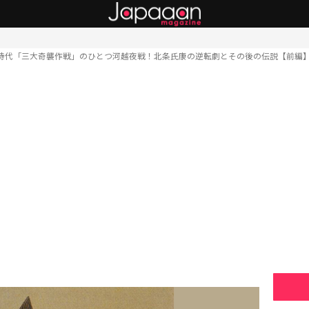
時代「三大奇襲作戦」のひとつ河越夜戦！北条氏康の逆転劇とその後の伝説【前編