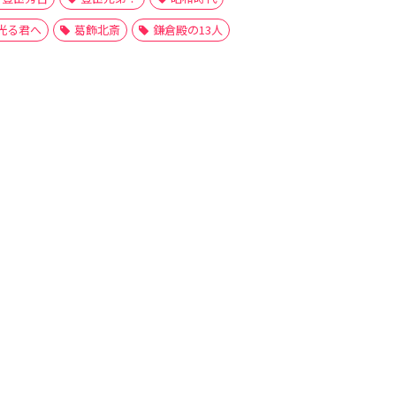
光る君へ
葛飾北斎
鎌倉殿の13人