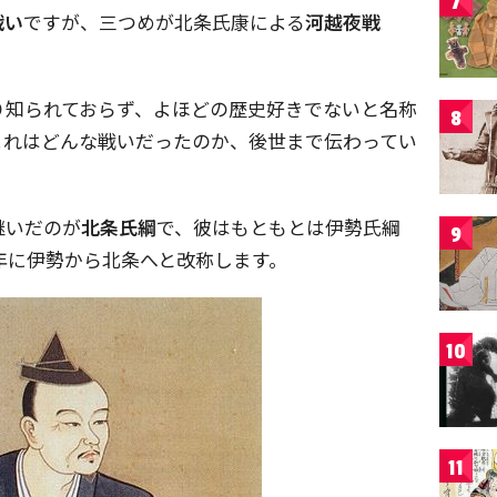
7
戦い
ですが、三つめが北条氏康による
河越夜戦
り知られておらず、よほどの歴史好きでないと名称
8
これはどんな戦いだったのか、後世まで伝わってい
継いだのが
北条氏綱
で、彼はもともとは伊勢氏綱
9
3年に伊勢から北条へと改称します。
10
11