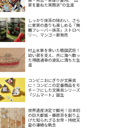
家を重ねた実務派”の生涯
しっかり抹茶の味わい、さら
に果実の香りも楽しめる「無
糖フレーバー抹茶」ストロベ
リー、マンゴー新発売
村上水軍を率いた戦国武将！
幼い弟を支え、共に海へ散っ
た得居通幸の波乱に満ちた生
涯
コンビニおにぎりが文房具
に！コンビニの定番商品をモ
チーフにした文房具シリーズ
『ジムマート』誕生
世界遺産決定で脚光！日本初
の巨大都城・藤原京を創り上
げた知られざる女帝・持統天
皇の凄絶な執念