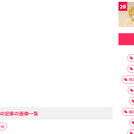
20
戦
織
の記事の画像一覧
夜戦