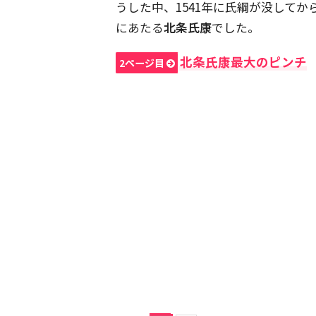
うした中、1541年に氏綱が没して
にあたる
北条氏康
でした。
北条氏康最大のピンチ
2ページ目