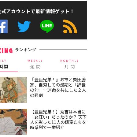
公式アカウントで最新情報ゲット！
ランキング
KING
ILY
WEEKLY
MONTHLY
4時間
週 間
月 間
『豊臣兄弟！』お市と柴田勝
家、自刃しての最期と「辞世
の句」…運命を共にした２人
の悲劇
【豊臣兄弟！】秀吉は本当に
「女狂い」だったのか？ 天下
人を彩った11人の側室たちを
時系列で一挙紹介