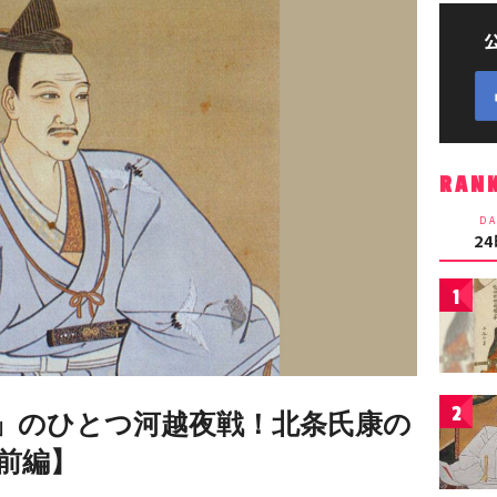
RAN
DA
2
1
2
」のひとつ河越夜戦！北条氏康の
前編】