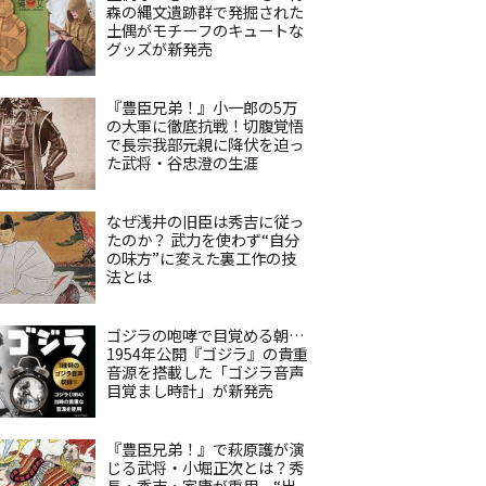
森の縄文遺跡群で発掘された
土偶がモチーフのキュートな
グッズが新発売
『豊臣兄弟！』小一郎の5万
の大軍に徹底抗戦！切腹覚悟
で長宗我部元親に降伏を迫っ
た武将・谷忠澄の生涯
なぜ浅井の旧臣は秀吉に従っ
たのか？ 武力を使わず“自分
の味方”に変えた裏工作の技
法とは
ゴジラの咆哮で目覚める朝…
1954年公開『ゴジラ』の貴重
音源を搭載した「ゴジラ音声
目覚まし時計」が新発売
『豊臣兄弟！』で萩原護が演
じる武将・小堀正次とは？秀
長・秀吉・家康が重用、“出