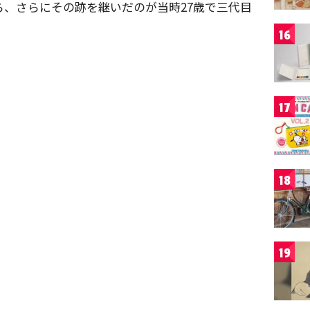
から、さらにその跡を継いだのが当時27歳で三代目
16
17
18
19