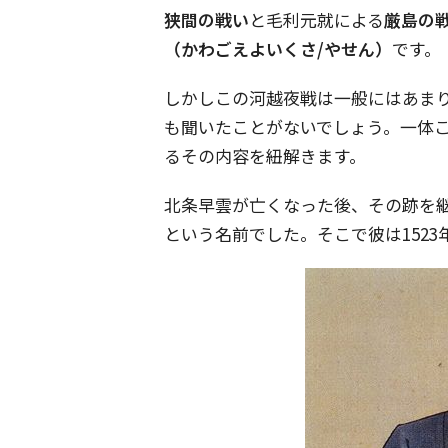
狭間の戦い
と毛利元就による
厳島の
（かわごえよいくさ/やせん）
です。
しかしこの河越夜戦は一般にはあま
も聞いたことがないでしょう。一体
るその内容を紐解きます。
北条早雲が亡くなった後、その跡を
という名前でした。そこで彼は152