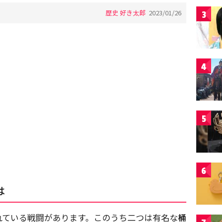
歴史 好き太郎
2023/01/26
3
4
5
6
は
れている戦闘があります。このうち二つは有名な
桶