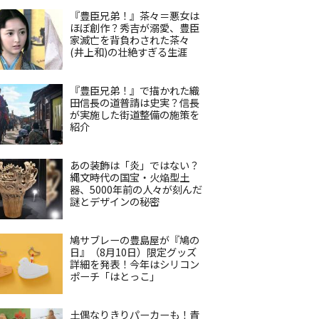
『豊臣兄弟！』茶々＝悪女は
ほぼ創作？秀吉が溺愛、豊臣
家滅亡を背負わされた茶々
(井上和)の壮絶すぎる生涯
『豊臣兄弟！』で描かれた織
田信長の道普請は史実？信長
が実施した街道整備の施策を
紹介
あの装飾は「炎」ではない？
縄文時代の国宝・火焔型土
器、5000年前の人々が刻んだ
謎とデザインの秘密
鳩サブレーの豊島屋が『鳩の
日』（8月10日）限定グッズ
詳細を発表！今年はシリコン
ポーチ「はとっこ」
土偶なりきりパーカーも！青