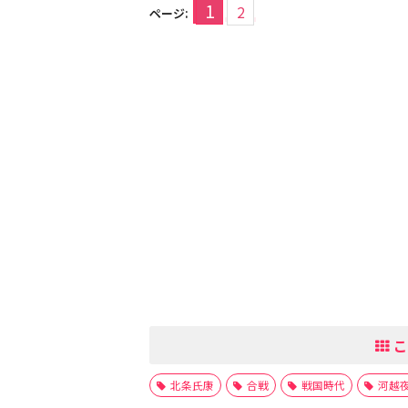
1
2
ページ:
こ
北条氏康
合戦
戦国時代
河越