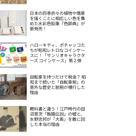
日本の四季折々の植物や情景
を描くことに相応しい色を集
めた水彩色鉛筆『色辞典』が
新発売！
ハローキティ、ポチャッコた
ちが昭和レトロなコインケー
スに！「サンリオキャラクタ
ーズ コインケース」第２弾
自転車を持つだけで税金？ 昭
和まで続いた「自転車税」の
意外な歴史と脱税が横行した
理由
教科書と違う！江戸時代の田
沼意次「賄賂伝説」の嘘と、
水野忠邦が「大奥」を敵に回
した本当の理由