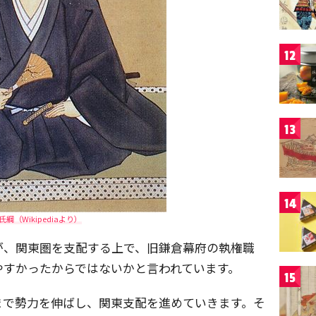
12
13
14
氏綱（Wikipediaより）
が、関東圏を支配する上で、旧鎌倉幕府の執権職
やすかったからではないかと言われています。
15
まで勢力を伸ばし、関東支配を進めていきます。そ