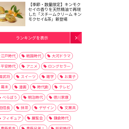
【季節・数量限定】キンモク
セイの香りを天然精油で再現
した「スチームクリーム キン
モクセイ&茶」新登場
ランキングを表示
江戸時代
戦国時代
大河ドラマ
平安時代
アニメ
ロングセラー
国武将
スイーツ
雑学
お菓子
幕末
漫画
時代劇
テレビ
べらぼう
明治時代
徳川家康
田信長
抹茶
デザイン
文房具
フィギュア
展覧会
鎌倉時代
豊臣秀吉
豊臣兄弟！
昭和時代