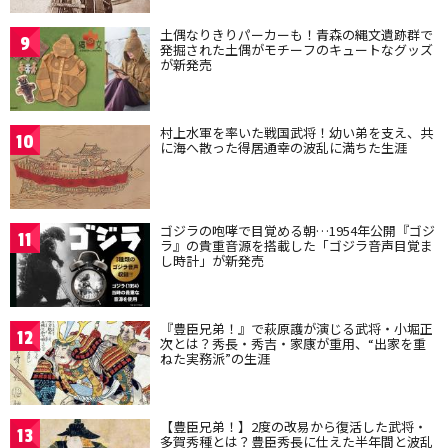
土偶なりきりパーカーも！青森の縄文遺跡群で
9
発掘された土偶がモチーフのキュートなグッズ
が新発売
村上水軍を率いた戦国武将！幼い弟を支え、共
10
に海へ散った得居通幸の波乱に満ちた生涯
ゴジラの咆哮で目覚める朝…1954年公開『ゴジ
11
ラ』の貴重音源を搭載した「ゴジラ音声目覚ま
し時計」が新発売
『豊臣兄弟！』で萩原護が演じる武将・小堀正
12
次とは？秀長・秀吉・家康が重用、“出家を重
ねた実務派”の生涯
【豊臣兄弟！】2度の改易から復活した武将・
13
多賀秀種とは？豊臣秀長に仕えた半年間と波乱