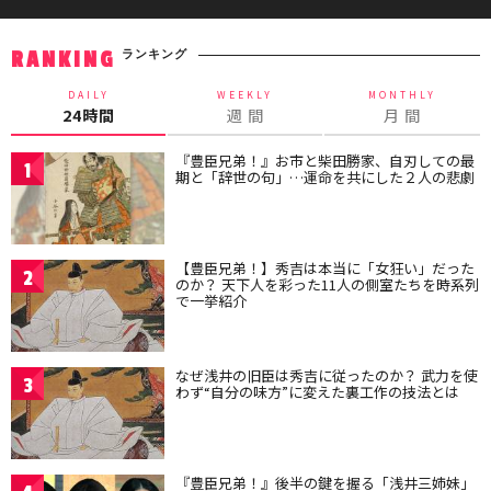
ランキング
RANKING
DAILY
WEEKLY
MONTHLY
24時間
週 間
月 間
『豊臣兄弟！』お市と柴田勝家、自刃しての最
1
期と「辞世の句」…運命を共にした２人の悲劇
【豊臣兄弟！】秀吉は本当に「女狂い」だった
2
のか？ 天下人を彩った11人の側室たちを時系列
で一挙紹介
なぜ浅井の旧臣は秀吉に従ったのか？ 武力を使
3
わず“自分の味方”に変えた裏工作の技法とは
『豊臣兄弟！』後半の鍵を握る「浅井三姉妹」