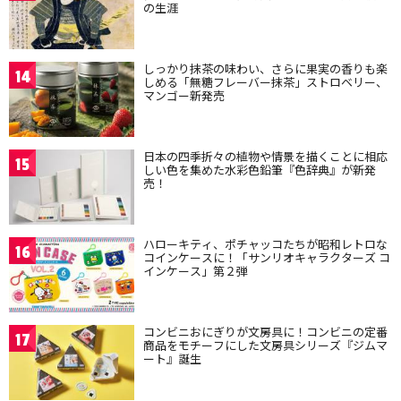
の生涯
しっかり抹茶の味わい、さらに果実の香りも楽
14
しめる「無糖フレーバー抹茶」ストロベリー、
マンゴー新発売
日本の四季折々の植物や情景を描くことに相応
15
しい色を集めた水彩色鉛筆『色辞典』が新発
売！
ハローキティ、ポチャッコたちが昭和レトロな
16
コインケースに！「サンリオキャラクターズ コ
インケース」第２弾
コンビニおにぎりが文房具に！コンビニの定番
17
商品をモチーフにした文房具シリーズ『ジムマ
ート』誕生