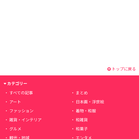
トップに戻る
カテゴリー
すべての記事
まとめ
アート
日本画・浮世絵
ファッション
着物・和服
雑貨・インテリア
和雑貨
グルメ
和菓子
観光・地域
エンタメ