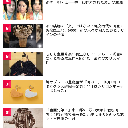
4
茶々・初・江——秀吉に翻弄された波乱の生涯
あの装飾は「炎」ではない？縄文時代の国宝・
5
火焔型土器、5000年前の人々が刻んだ謎とデザ
インの秘密
もしも豊臣秀長が長生きしていたら…？秀吉の
6
暴走と豊臣家滅亡を防げた「最強のカリスマ
性」
鳩サブレーの豊島屋が『鳩の日』（8月10日）
7
限定グッズ詳細を発表！今年はシリコンポーチ
「はとっこ」
『豊臣兄弟！』小一郎の5万の大軍に徹底抗
8
戦！切腹覚悟で長宗我部元親に降伏を迫った武
将・谷忠澄の生涯