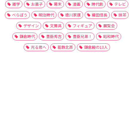
雑学
お菓子
幕末
漫画
時代劇
テレビ
べらぼう
明治時代
徳川家康
織田信長
抹茶
デザイン
文房具
フィギュア
展覧会
鎌倉時代
豊臣秀吉
豊臣兄弟！
昭和時代
光る君へ
葛飾北斎
鎌倉殿の13人