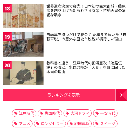
世界遺産決定で脚光！日本初の巨大都城・藤原
18
京を創り上げた知られざる女帝・持統天皇の凄
絶な執念
自転車を持つだけで税金？ 昭和まで続いた「自
19
転車税」の意外な歴史と脱税が横行した理由
教科書と違う！江戸時代の田沼意次「賄賂伝
20
説」の嘘と、水野忠邦が「大奥」を敵に回した
本当の理由
ランキングを表示
江戸時代
戦国時代
大河ドラマ
平安時代
アニメ
ロングセラー
戦国武将
スイーツ