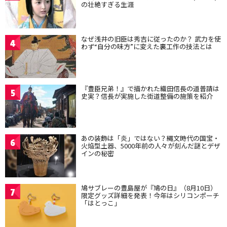
の壮絶すぎる生涯
なぜ浅井の旧臣は秀吉に従ったのか？ 武力を使
4
わず“自分の味方”に変えた裏工作の技法とは
『豊臣兄弟！』で描かれた織田信長の道普請は
5
史実？信長が実施した街道整備の施策を紹介
あの装飾は「炎」ではない？縄文時代の国宝・
6
火焔型土器、5000年前の人々が刻んだ謎とデザ
インの秘密
鳩サブレーの豊島屋が『鳩の日』（8月10日）
7
限定グッズ詳細を発表！今年はシリコンポーチ
「はとっこ」