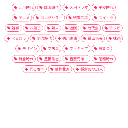
江戸時代
戦国時代
大河ドラマ
平安時代
アニメ
ロングセラー
戦国武将
スイーツ
雑学
お菓子
幕末
漫画
時代劇
テレビ
べらぼう
明治時代
徳川家康
織田信長
抹茶
デザイン
文房具
フィギュア
展覧会
鎌倉時代
豊臣秀吉
豊臣兄弟！
昭和時代
光る君へ
葛飾北斎
鎌倉殿の13人