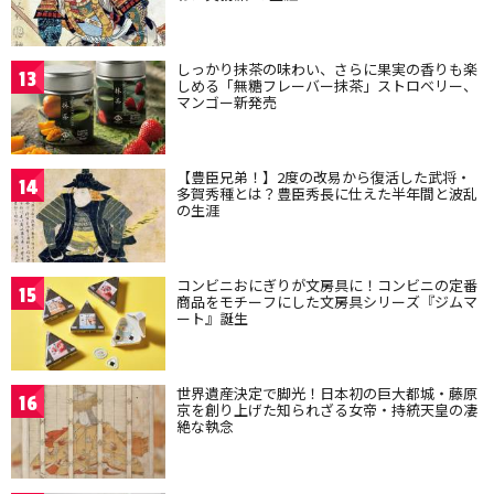
しっかり抹茶の味わい、さらに果実の香りも楽
13
しめる「無糖フレーバー抹茶」ストロベリー、
マンゴー新発売
【豊臣兄弟！】2度の改易から復活した武将・
14
多賀秀種とは？豊臣秀長に仕えた半年間と波乱
の生涯
コンビニおにぎりが文房具に！コンビニの定番
15
商品をモチーフにした文房具シリーズ『ジムマ
ート』誕生
世界遺産決定で脚光！日本初の巨大都城・藤原
16
京を創り上げた知られざる女帝・持統天皇の凄
絶な執念