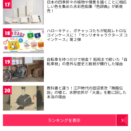
日本の四季折々の植物や情景を描くことに相応
17
しい色を集めた水彩色鉛筆『色辞典』が新発
売！
ハローキティ、ポチャッコたちが昭和レトロな
18
コインケースに！「サンリオキャラクターズ コ
インケース」第２弾
自転車を持つだけで税金？ 昭和まで続いた「自
19
転車税」の意外な歴史と脱税が横行した理由
教科書と違う！江戸時代の田沼意次「賄賂伝
20
説」の嘘と、水野忠邦が「大奥」を敵に回した
本当の理由
ランキングを表示