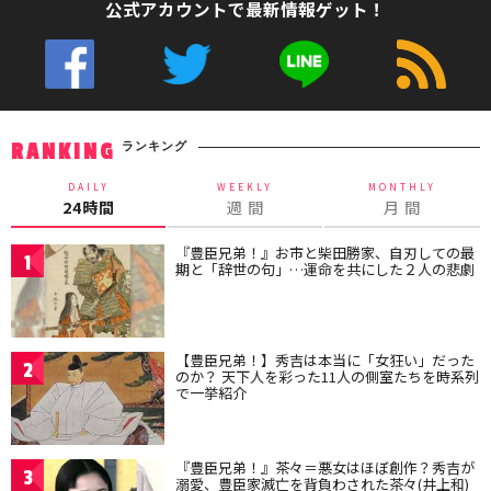
公式アカウントで最新情報ゲット！
ランキング
RANKING
DAILY
WEEKLY
MONTHLY
24時間
週 間
月 間
『豊臣兄弟！』お市と柴田勝家、自刃しての最
1
期と「辞世の句」…運命を共にした２人の悲劇
【豊臣兄弟！】秀吉は本当に「女狂い」だった
2
のか？ 天下人を彩った11人の側室たちを時系列
で一挙紹介
『豊臣兄弟！』茶々＝悪女はほぼ創作？秀吉が
3
溺愛、豊臣家滅亡を背負わされた茶々(井上和)