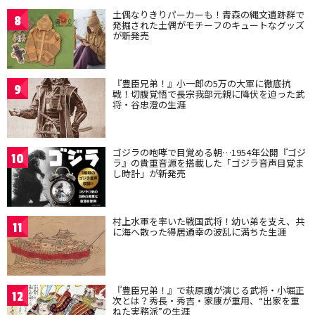
土偶なりきりパーカーも！青森の縄文遺跡群で
8
発掘された土偶がモチーフのキュートなグッズ
が新発売
『豊臣兄弟！』小一郎の5万の大軍に徹底抗
9
戦！切腹覚悟で長宗我部元親に降伏を迫った武
将・谷忠澄の生涯
ゴジラの咆哮で目覚める朝…1954年公開『ゴジ
10
ラ』の貴重音源を搭載した「ゴジラ音声目覚ま
し時計」が新発売
村上水軍を率いた戦国武将！幼い弟を支え、共
11
に海へ散った得居通幸の波乱に満ちた生涯
『豊臣兄弟！』で萩原護が演じる武将・小堀正
12
次とは？秀長・秀吉・家康が重用、“出家を重
ねた実務派”の生涯