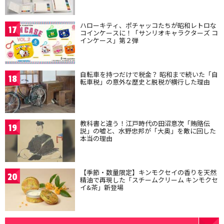
ハローキティ、ポチャッコたちが昭和レトロな
17
コインケースに！「サンリオキャラクターズ コ
インケース」第２弾
自転車を持つだけで税金？ 昭和まで続いた「自
18
転車税」の意外な歴史と脱税が横行した理由
教科書と違う！江戸時代の田沼意次「賄賂伝
19
説」の嘘と、水野忠邦が「大奥」を敵に回した
本当の理由
【季節・数量限定】キンモクセイの香りを天然
20
精油で再現した「スチームクリーム キンモクセ
イ&茶」新登場