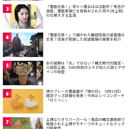
『豊臣兄弟！』茶々＝悪女はほぼ創作？秀吉が
3
溺愛、豊臣家滅亡を背負わされた茶々(井上和)
の壮絶すぎる生涯
『豊臣兄弟！』で描かれた織田信長の道普請は
4
史実？信長が実施した街道整備の施策を紹介
あの装飾は「炎」ではない？縄文時代の国宝・
5
火焔型土器、5000年前の人々が刻んだ謎とデザ
インの秘密
鳩サブレーの豊島屋が『鳩の日』（8月10日）
6
限定グッズ詳細を発表！今年はシリコンポーチ
「はとっこ」
土偶なりきりパーカーも！青森の縄文遺跡群で
7
発掘された土偶がモチーフのキュートなグッズ
が新発売