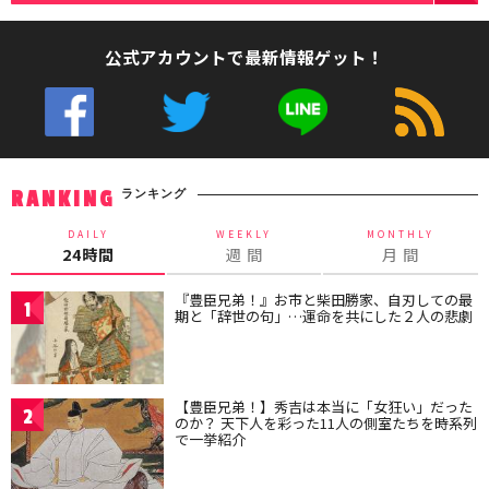
公式アカウントで最新情報ゲット！
ランキング
RANKING
DAILY
WEEKLY
MONTHLY
24時間
週 間
月 間
『豊臣兄弟！』お市と柴田勝家、自刃しての最
1
期と「辞世の句」…運命を共にした２人の悲劇
【豊臣兄弟！】秀吉は本当に「女狂い」だった
2
のか？ 天下人を彩った11人の側室たちを時系列
で一挙紹介