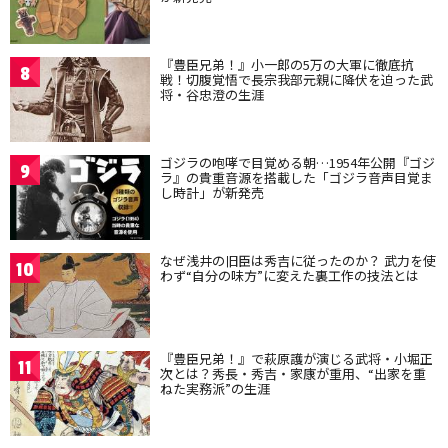
『豊臣兄弟！』小一郎の5万の大軍に徹底抗
8
戦！切腹覚悟で長宗我部元親に降伏を迫った武
将・谷忠澄の生涯
ゴジラの咆哮で目覚める朝…1954年公開『ゴジ
9
ラ』の貴重音源を搭載した「ゴジラ音声目覚ま
し時計」が新発売
なぜ浅井の旧臣は秀吉に従ったのか？ 武力を使
10
わず“自分の味方”に変えた裏工作の技法とは
『豊臣兄弟！』で萩原護が演じる武将・小堀正
11
次とは？秀長・秀吉・家康が重用、“出家を重
ねた実務派”の生涯