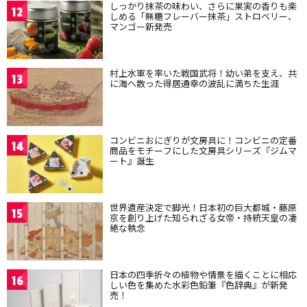
しっかり抹茶の味わい、さらに果実の香りも楽
12
しめる「無糖フレーバー抹茶」ストロベリー、
マンゴー新発売
村上水軍を率いた戦国武将！幼い弟を支え、共
13
に海へ散った得居通幸の波乱に満ちた生涯
コンビニおにぎりが文房具に！コンビニの定番
14
商品をモチーフにした文房具シリーズ『ジムマ
ート』誕生
世界遺産決定で脚光！日本初の巨大都城・藤原
15
京を創り上げた知られざる女帝・持統天皇の凄
絶な執念
日本の四季折々の植物や情景を描くことに相応
16
しい色を集めた水彩色鉛筆『色辞典』が新発
売！