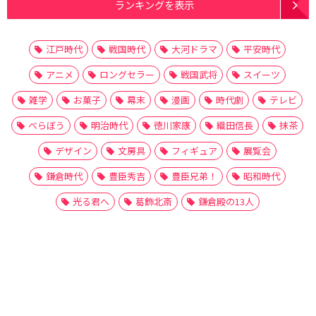
ランキングを表示
江戸時代
戦国時代
大河ドラマ
平安時代
アニメ
ロングセラー
戦国武将
スイーツ
雑学
お菓子
幕末
漫画
時代劇
テレビ
べらぼう
明治時代
徳川家康
織田信長
抹茶
デザイン
文房具
フィギュア
展覧会
鎌倉時代
豊臣秀吉
豊臣兄弟！
昭和時代
光る君へ
葛飾北斎
鎌倉殿の13人